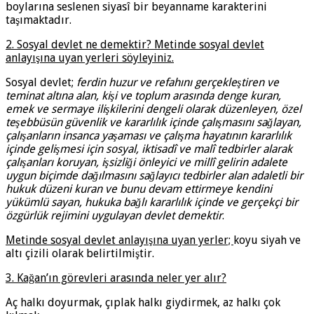
boylarına seslenen siyasî bir beyanname karakterini
taşımaktadır.
2. Sosyal devlet ne demektir? Metinde sosyal devlet
anlayışına uyan yerleri söyleyiniz.
Sosyal devlet;
ferdin huzur ve refahını gerçekleştiren ve
teminat altına alan, kişi ve toplum arasında denge kuran,
emek ve sermaye ilişkilerini dengeli olarak düzenleyen, özel
teşebbüsün güvenlik ve kararlılık içinde çalışmasını sağlayan,
çalışanların insanca yaşaması ve çalışma hayatının kararlılık
içinde gelişmesi için sosyal, iktisadî ve malî tedbirler alarak
çalışanları koruyan, işsizliği önleyici ve millî gelirin adalete
uygun biçimde dağılmasını sağlayıcı tedbirler alan adaletli bir
hukuk düzeni kuran ve bunu devam ettirmeye kendini
yükümlü sayan, hukuka bağlı kararlılık içinde ve gerçekçi bir
özgürlük rejimini uygulayan devlet demektir
.
Metinde sosyal devlet anlayışına uyan yerler;
koyu siyah ve
altı çizili olarak belirtilmiştir.
3. Kağan’ın görevleri arasında neler yer alır?
Aç halkı doyurmak, çıplak halkı giydirmek, az halkı çok