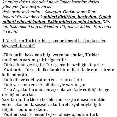
kavmine doğru, doğuda Kıta ve Tatabı kavmine doğru,
güneyde Çin’e doğru on iki
defa ordu sevk ettim… Savaştım. Ondan sonra Tanrı
buyurduğu için ölecek
milleti dirilttim, besledim. Çıplak
milleti elbiseli kıldım. Fakir milleti zengin kıldım.
Dört
taraftaki milleti hep tabi kıldım, düşmansız kıldım. Hep bana
itaat etti.
1. Yazıtların Türk tarihi açısından önemi hakkında neler
söyleyebilirsiniz?
-Türk tarihi hakkında bilgi veren bu anıtlar, Türkler
tarafından yazılmış ilk belgelerdir.
-Türk adının geçtiği ilk Türkçe metin özelliğini taşırlar.
-Yazıtlarda, Türk adı ilk olarak bir milleti ifade etmek üzere
kullanılmıştır.
-Türk dili ve edebiyatının en eski örneğidir.
-Türk yazısının en eski alfabesiyle yazılmıştır.
-Orta Asya kültürünün en açık olarak ifade edildiği belge
özelliğini taşırlar.
Yazıtlarda, Türklerin tarihlerinin araştırılmasına imkân
veren, ekonomik, sosyal ve kültürel hayatlarıyla ilgili
bilgiler bulunmaktadır.
-Yazıtlar, sadece mezar taşları olmayıp, bütün Türk