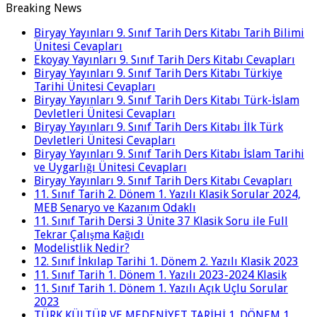
Breaking News
Biryay Yayınları 9. Sınıf Tarih Ders Kitabı Tarih Bilimi
Ünitesi Cevapları
Ekoyay Yayınları 9. Sınıf Tarih Ders Kitabı Cevapları
Biryay Yayınları 9. Sınıf Tarih Ders Kitabı Türkiye
Tarihi Ünitesi Cevapları
Biryay Yayınları 9. Sınıf Tarih Ders Kitabı Türk-İslam
Devletleri Ünitesi Cevapları
Biryay Yayınları 9. Sınıf Tarih Ders Kitabı İlk Türk
Devletleri Ünitesi Cevapları
Biryay Yayınları 9. Sınıf Tarih Ders Kitabı İslam Tarihi
ve Uygarlığı Ünitesi Cevapları
Biryay Yayınları 9. Sınıf Tarih Ders Kitabı Cevapları
11. Sınıf Tarih 2. Dönem 1. Yazılı Klasik Sorular 2024,
MEB Senaryo ve Kazanım Odaklı
11. Sınıf Tarih Dersi 3 Ünite 37 Klasik Soru ile Full
Tekrar Çalışma Kağıdı
Modelistlik Nedir?
12. Sınıf İnkılap Tarihi 1. Dönem 2. Yazılı Klasik 2023
11. Sınıf Tarih 1. Dönem 1. Yazılı 2023-2024 Klasik
11. Sınıf Tarih 1. Dönem 1. Yazılı Açık Uçlu Sorular
2023
TÜRK KÜLTÜR VE MEDENİYET TARİHİ 1. DÖNEM 1.