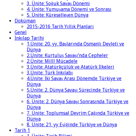
3. Ünite: Soğuk Savaş Dönemi
4. Ünite: Yumuşama Dönemi ve Sonrası
5. Ünite: Küreselleşen Dünya
Doküman
2015-2016 Tarih Yıllık Planları
Genel
İnkılap Tarihi
1.Ünite: 20. yy. Başlarında Osmanlı Devleti ve
Dünya
2.Ünite: Kurtuluş Savaşı’nda Cepheler
2.Ünite: Millî Mücadele
3.Ünite: Atatürkçülük ve Atatürk İlkeleri
3.Ünite: Türk İnkılabı
4.Ünite: İki Savaş Arası Dönemde Türkiye ve
Dünya
5.Ünite: 2. Dünya Savaşı Sürecinde Türkiye ve
Dünya
6. Ünite: 2. Dünya Savaşı Sonrasında Türkiye ve
Dünya
7. Ünite: Toplumsal Devrim Çağında Türkiye ve
Dünya
8. Ünite: 21. yy Eşiğinde Türkiye ve Dünya
Tarih 1