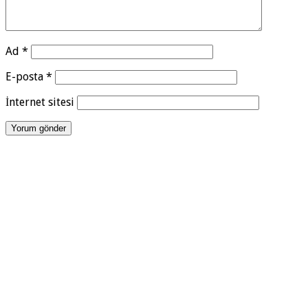
Ad
*
E-posta
*
İnternet sitesi