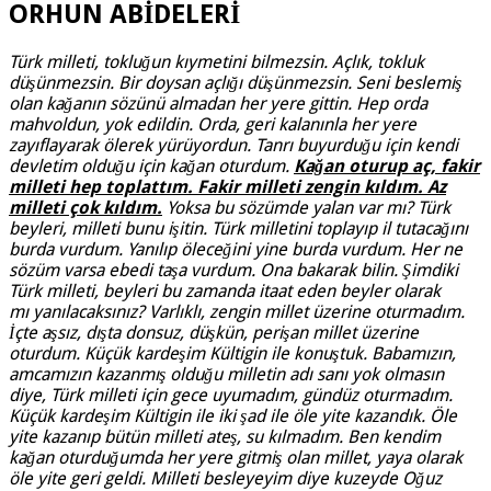
ORHUN ABİDELERİ
Türk milleti, tokluğun kıymetini bilmezsin. Açlık, tokluk
düşünmezsin. Bir doysan açlığı düşünmezsin. Seni beslemiş
olan kağanın sözünü almadan her yere gittin. Hep orda
mahvoldun, yok edildin. Orda, geri kalanınla her yere
zayıflayarak ölerek yürüyordun. Tanrı buyurduğu için kendi
devletim olduğu için kağan oturdum.
Kağan oturup aç, fakir
milleti hep toplattım. Fakir milleti zengin kıldım. Az
milleti çok kıldım.
Yoksa bu sözümde yalan var mı? Türk
beyleri, milleti bunu işitin. Türk milletini toplayıp il tutacağını
burda vurdum. Yanılıp öleceğini yine burda vurdum. Her ne
sözüm varsa ebedi taşa vurdum. Ona bakarak bilin. Şimdiki
Türk milleti, beyleri bu zamanda itaat eden beyler olarak
mı yanılacaksınız? Varlıklı, zengin millet üzerine oturmadım.
İçte aşsız, dışta donsuz, düşkün, perişan millet üzerine
oturdum. Küçük kardeşim Kültigin ile konuştuk. Babamızın,
amcamızın kazanmış olduğu milletin adı sanı yok olmasın
diye, Türk milleti için gece uyumadım, gündüz oturmadım.
Küçük kardeşim Kültigin ile iki şad ile öle yite kazandık. Öle
yite kazanıp bütün milleti ateş, su kılmadım. Ben kendim
kağan oturduğumda her yere gitmiş olan millet, yaya olarak
öle yite geri geldi. Milleti besleyeyim diye kuzeyde Oğuz