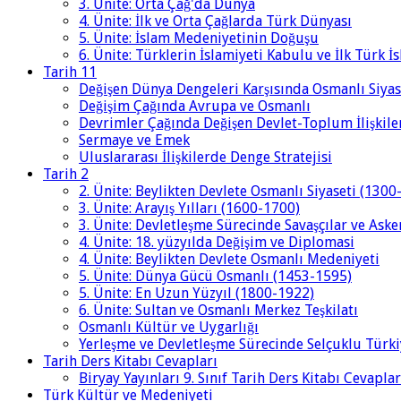
3. Ünite: Orta Çağ'da Dünya
4. Ünite: İlk ve Orta Çağlarda Türk Dünyası
5. Ünite: İslam Medeniyetinin Doğuşu
6. Ünite: Türklerin İslamiyeti Kabulu ve İlk Türk İ
Tarih 11
Değişen Dünya Dengeleri Karşısında Osmanlı Siyas
Değişim Çağında Avrupa ve Osmanlı
Devrimler Çağında Değişen Devlet-Toplum İlişkile
Sermaye ve Emek
Uluslararası İlişkilerde Denge Stratejisi
Tarih 2
2. Ünite: Beylikten Devlete Osmanlı Siyaseti (1300
3. Ünite: Arayış Yılları (1600-1700)
3. Ünite: Devletleşme Sürecinde Savaşçılar ve Aske
4. Ünite: 18. yüzyılda Değişim ve Diplomasi
4. Ünite: Beylikten Devlete Osmanlı Medeniyeti
5. Ünite: Dünya Gücü Osmanlı (1453-1595)
5. Ünite: En Uzun Yüzyıl (1800-1922)
6. Ünite: Sultan ve Osmanlı Merkez Teşkilatı
Osmanlı Kültür ve Uygarlığı
Yerleşme ve Devletleşme Sürecinde Selçuklu Türki
Tarih Ders Kitabı Cevapları
Biryay Yayınları 9. Sınıf Tarih Ders Kitabı Cevaplar
Türk Kültür ve Medeniyeti