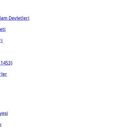
slam Devletleri
eti
ri
-1453)
rler
yesi
ı