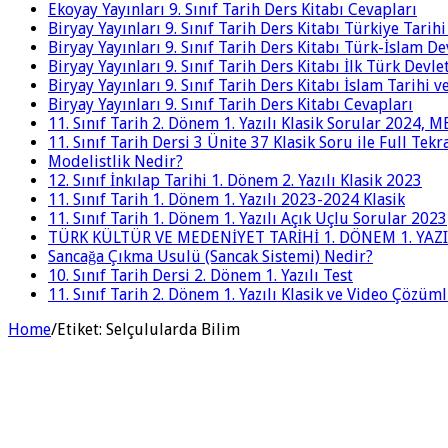
Ekoyay Yayınları 9. Sınıf Tarih Ders Kitabı Cevapları
Biryay Yayınları 9. Sınıf Tarih Ders Kitabı Türkiye Tarih
Biryay Yayınları 9. Sınıf Tarih Ders Kitabı Türk-İslam De
Biryay Yayınları 9. Sınıf Tarih Ders Kitabı İlk Türk Devle
Biryay Yayınları 9. Sınıf Tarih Ders Kitabı İslam Tarihi 
Biryay Yayınları 9. Sınıf Tarih Ders Kitabı Cevapları
11. Sınıf Tarih 2. Dönem 1. Yazılı Klasik Sorular 2024,
11. Sınıf Tarih Dersi 3 Ünite 37 Klasik Soru ile Full Tek
Modelistlik Nedir?
12. Sınıf İnkılap Tarihi 1. Dönem 2. Yazılı Klasik 2023
11. Sınıf Tarih 1. Dönem 1. Yazılı 2023-2024 Klasik
11. Sınıf Tarih 1. Dönem 1. Yazılı Açık Uçlu Sorular 2023
TÜRK KÜLTÜR VE MEDENİYET TARİHİ 1. DÖNEM 1. YAZI
Sancağa Çıkma Usulü (Sancak Sistemi) Nedir?
10. Sınıf Tarih Dersi 2. Dönem 1. Yazılı Test
11. Sınıf Tarih 2. Dönem 1. Yazılı Klasik ve Video Çözüm
Home
/
Etiket:
Selçulularda Bilim