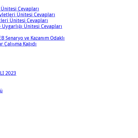
i Ünitesi Cevapları
vletleri Ünitesi Cevapları
tleri Ünitesi Cevapları
ve Uygarlığı Ünitesi Cevapları
 MEB Senaryo ve Kazanım Odaklı
rar Çalışma Kağıdı
LI 2023
lü