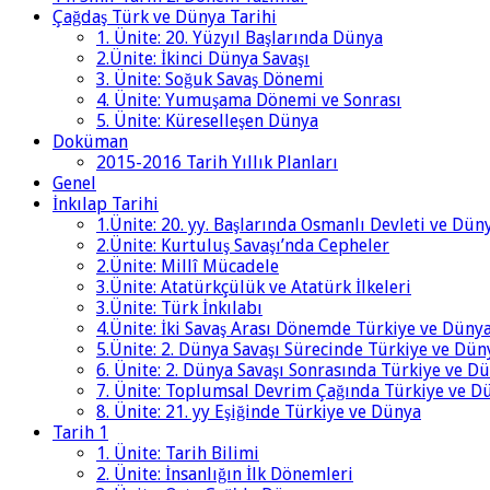
Çağdaş Türk ve Dünya Tarihi
1. Ünite: 20. Yüzyıl Başlarında Dünya
2.Ünite: İkinci Dünya Savaşı
3. Ünite: Soğuk Savaş Dönemi
4. Ünite: Yumuşama Dönemi ve Sonrası
5. Ünite: Küreselleşen Dünya
Doküman
2015-2016 Tarih Yıllık Planları
Genel
İnkılap Tarihi
1.Ünite: 20. yy. Başlarında Osmanlı Devleti ve Dün
2.Ünite: Kurtuluş Savaşı’nda Cepheler
2.Ünite: Millî Mücadele
3.Ünite: Atatürkçülük ve Atatürk İlkeleri
3.Ünite: Türk İnkılabı
4.Ünite: İki Savaş Arası Dönemde Türkiye ve Düny
5.Ünite: 2. Dünya Savaşı Sürecinde Türkiye ve Dün
6. Ünite: 2. Dünya Savaşı Sonrasında Türkiye ve D
7. Ünite: Toplumsal Devrim Çağında Türkiye ve D
8. Ünite: 21. yy Eşiğinde Türkiye ve Dünya
Tarih 1
1. Ünite: Tarih Bilimi
2. Ünite: İnsanlığın İlk Dönemleri