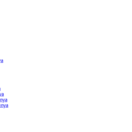
ya
a
ya
ünya
ünya