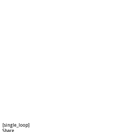
[single_loop]
Share