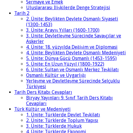
Sermaye ve Emek
Uluslararası İlişkilerde Denge Stratejisi
Tarih 2
2. Ünite: Beylikten Devlete Osmanlı Siyaseti
(1300-1453)
3. Ünite: Arayış Yılları (1600-1700)
3. Ünite: Devletleşme Sürecinde Savaşçılar ve
Askerler
4. Ünite: 18. yüzyılda Değişim ve Diplomasi
4. Ünite: Beylikten Devlete Osmanlı Medeniyeti
5. Ünite: Dünya Gücü Osmanlı (1453-1595)
5. Ünite: En Uzun Yüzyıl (1800-1922)
6. Ünite: Sultan ve Osmanlı Merkez Teşkilatı
Osmanlı Kültür ve Uygarlığı
Yerleşme ve Devletleşme Sürecinde Selçuklu
Türkiyesi
Tarih Ders Kitabı Cevapları
Biryay Yayınları 9. Sınıf Tarih Ders Kitabı
Cevapları
Türk Kültür ve Medeniyeti
1. Ünite: Türklerde Devlet Teşkilatı
2. Ünite: Türklerde Toplum Yapısı
3. Ünite: Türklerde Hukuk
4. Ünite: Türklerde Ekonomi