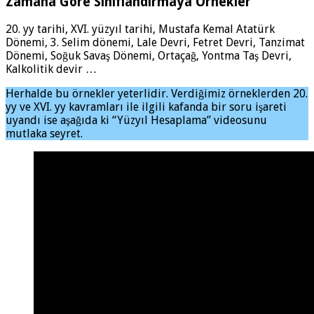
Zamana Göre Sınıflandırmaya Örnekler
20. yy tarihi, XVI. yüzyıl tarihi, Mustafa Kemal Atatürk
Dönemi, 3. Selim dönemi, Lale Devri, Fetret Devri, Tanzimat
Dönemi, Soğuk Savaş Dönemi, Ortaçağ, Yontma Taş Devri,
Kalkolitik devir …
Herhalde bu örnekler yeterlidir. Verdiğimiz örneklerden 20.
yy ve XVI. yy kavramları ile ilgili kafanda bir soru işareti
uyandı ise aşağıda ki “Yüzyıl Hesaplama” videosunu
mutlaka seyret.