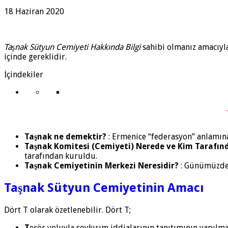
18 Haziran 2020
Taşnak Sütyun Cemiyeti Hakkında Bilgi
sahibi olmanız amacıyla
içinde gereklidir.
İçindekiler
Taşnak ne demektir?
: Ermenice “federasyon” anlamına 
Taşnak Komitesi (Cemiyeti) Nerede ve Kim Tarafın
tarafından kuruldu.
Taşnak Cemiyetinin Merkezi Neresidir?
: Günümüzde 
Taşnak Sütyun Cemiyetinin Amacı
Dört T olarak özetlenebilir. Dört T;
T
erör yoluyla soykırım iddialarının tanıtımının yapılma