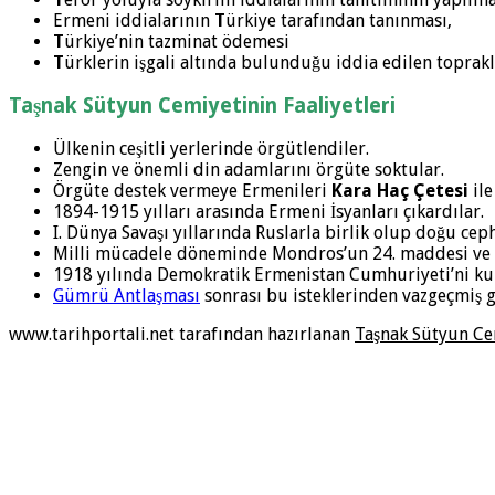
Ermeni iddialarının
T
ürkiye tarafından tanınması,
T
ürkiye’nin tazminat ödemesi
T
ürklerin işgali altında bulunduğu iddia edilen toprak
Taşnak Sütyun Cemiyetinin Faaliyetleri
Ülkenin ceşitli yerlerinde örgütlendiler.
Zengin ve önemli din adamlarını örgüte soktular.
Örgüte destek vermeye Ermenileri
Kara Haç Çetesi
ile
1894-1915 yılları arasında Ermeni İsyanları çıkardılar.
I. Dünya Savaşı yıllarında Ruslarla birlik olup doğu ce
Milli mücadele döneminde Mondros’un 24. maddesi ve
1918 yılında Demokratik Ermenistan Cumhuriyeti’ni ku
Gümrü Antlaşması
sonrası bu isteklerinden vazgeçmiş g
www.tarihportali.net tarafından hazırlanan
Taşnak Sütyun Ce