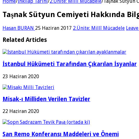
Home
/
İnkılap Tarihi
/
2.Ünite: Millî Mücadele
/
Taşnak Sütyun C
Taşnak Sütyun Cemiyeti Hakkında Bilg
Hasan BURAN
25 Haziran 2017
2.Ünite: Millî Mücadele
Leave
Related Articles
İstanbul Hükümeti Tarafından Çıkarılan İsyanlar
23 Haziran 2020
Misak-ı Milliden Verilen Tavizler
22 Haziran 2020
San Remo Konferansı Maddeleri ve Önemi