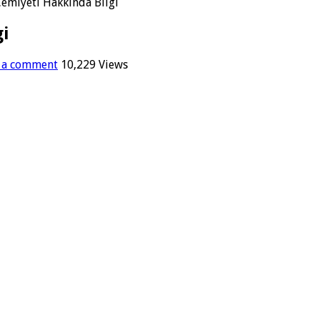
emiyeti Hakkında Bilgi
i
 a comment
10,229 Views