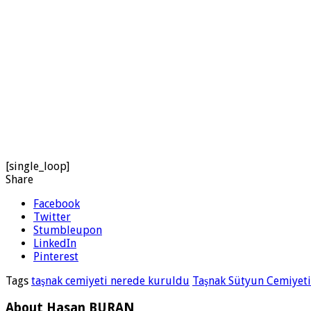
[single_loop]
Share
Facebook
Twitter
Stumbleupon
LinkedIn
Pinterest
Tags
taşnak cemiyeti nerede kuruldu
Taşnak Sütyun Cemiyeti
About Hasan BURAN