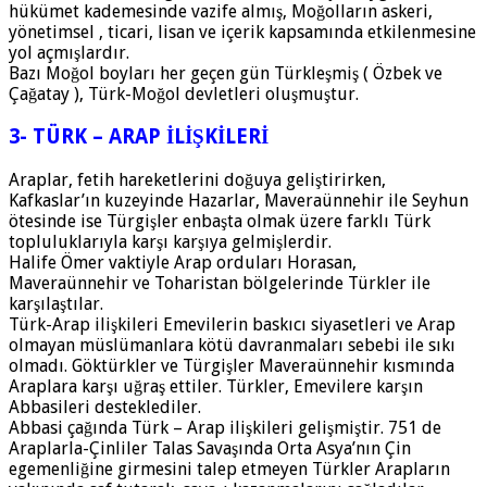
hükümet kademesinde vazife almış, Moğolların askeri,
yönetimsel , ticari, lisan ve içerik kapsamında etkilenmesine
yol açmışlardır.
Bazı Moğol boyları her geçen gün Türkleşmiş ( Özbek ve
Çağatay ), Türk-Moğol devletleri oluşmuştur.
3- TÜRK – ARAP İLİŞKİLERİ
Araplar, fetih hareketlerini doğuya geliştirirken,
Kafkaslar’ın kuzeyinde Hazarlar, Maveraünnehir ile Seyhun
ötesinde ise Türgişler enbaşta olmak üzere farklı Türk
topluluklarıyla karşı karşıya gelmişlerdir.
Halife Ömer vaktiyle Arap orduları Horasan,
Maveraünnehir ve Toharistan bölgelerinde Türkler ile
karşılaştılar.
Türk-Arap ilişkileri Emevilerin baskıcı siyasetleri ve Arap
olmayan müslümanlara kötü davranmaları sebebi ile sıkı
olmadı. Göktürkler ve Türgişler Maveraünnehir kısmında
Araplara karşı uğraş ettiler. Türkler, Emevilere karşın
Abbasileri desteklediler.
Abbasi çağında Türk – Arap ilişkileri gelişmiştir. 751 de
Araplarla-Çinliler Talas Savaşında Orta Asya’nın Çin
egemenliğine girmesini talep etmeyen Türkler Arapların