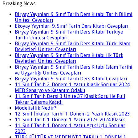
Breaking News
Biryay Yayınları 9. Sınıf Tarih Ders Kitabı Tarih Bilimi
Ünitesi Cevapları
Ekoyay Yayınları 9. Sınıf Tarih Ders Kitabı Cevapları
Biryay Yayınları 9. Sınıf Tarih Ders Kitabı Türkiye
Tarihi Ünitesi Cevapları
Biryay Yayınları 9. Sınıf Tarih Ders Kitabı Türk-İslam
Devletleri Ünitesi Cevapları
Biryay Yayınları 9. Sınıf Tarih Ders Kitabı İlk Türk
Devletleri Ünitesi Cevapları
Biryay Yayınları 9. Sınıf Tarih Ders Kitabı İslam Tarihi
ve Uygarlığı Ünitesi Cevapları
Biryay Yayınları 9. Sınıf Tarih Ders Kitabı Cevapları
11. Sınıf Tarih 2. Dönem 1. Yazılı Klasik Sorular 2024,
MEB Senaryo ve Kazanım Odaklı
11. Sınıf Tarih Dersi 3 Ünite 37 Klasik Soru ile Full
Tekrar Çalışma Kağıdı
Modelistlik Nedir?
12. Sınıf İnkılap Tarihi 1. Dönem 2. Yazılı Klasik 2023
11. Sınıf Tarih 1. Dönem 1. Yazılı 2023-2024 Klasik
11. Sınıf Tarih 1. Dönem 1. Yazılı Açık Uçlu Sorular
2023
TÜRK KÜLTÜR VE MEDENİYET TARİHİ 1. DÖNEM 1.