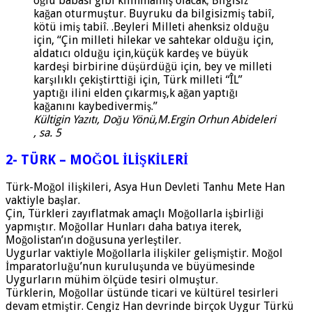
oğlu babası gibi kılınmamış olacak; Bilgisiz
kağan oturmuştur. Buyruku da bilgisizmiş tabiî,
kötü imiş tabiî. .Beyleri Milleti ahenksiz olduğu
için, “Çin milleti hilekar ve sahtekar olduğu için,
aldatıcı olduğu için,küçük kardeş ve büyük
kardeşi birbirine düşürdüğü için, bey ve milleti
karşılıklı çekiştirttiği için, Türk milleti “ÎL”
yaptığı ilini elden çıkarmış,k ağan yaptığı
kağanını kaybedivermiş.”
Kültigin Yazıtı, Doğu Yönü,M.Ergin Orhun Abideleri
, sa. 5
2- TÜRK – MOĞOL İLİŞKİLERİ
Türk-Moğol ilişkileri, Asya Hun Devleti Tanhu Mete Han
vaktiyle başlar.
Çin, Türkleri zayıflatmak amaçlı Moğollarla işbirliği
yapmıştır. Moğollar Hunları daha batıya iterek,
Moğolistan’ın doğusuna yerleştiler.
Uygurlar vaktiyle Moğollarla ilişkiler gelişmiştir. Moğol
İmparatorluğu’nun kuruluşunda ve büyümesinde
Uygurların mühim ölçüde tesiri olmuştur.
Türklerin, Moğollar üstünde ticari ve kültürel tesirleri
devam etmiştir. Cengiz Han devrinde birçok Uygur Türkü