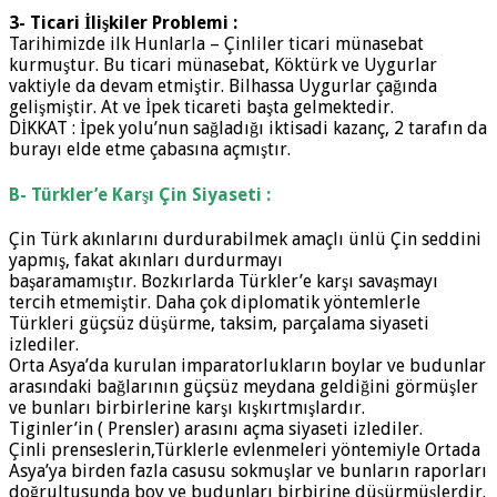
3- Ticari İlişkiler Problemi :
Tarihimizde ilk Hunlarla – Çinliler ticari münasebat
kurmuştur. Bu ticari münasebat, Köktürk ve Uygurlar
vaktiyle da devam etmiştir. Bilhassa Uygurlar çağında
gelişmiştir. At ve İpek ticareti başta gelmektedir.
DİKKAT : İpek yolu’nun sağladığı iktisadi kazanç, 2 tarafın da
burayı elde etme çabasına açmıştır.
B- Türkler’e Karşı Çin Siyaseti :
Çin Türk akınlarını durdurabilmek amaçlı ünlü Çin seddini
yapmış, fakat akınları durdurmayı
başaramamıştır. Bozkırlarda Türkler’e karşı savaşmayı
tercih etmemiştir. Daha çok diplomatik yöntemlerle
Türkleri güçsüz düşürme, taksim, parçalama siyaseti
izlediler.
Orta Asya’da kurulan imparatorlukların boylar ve budunlar
arasındaki bağlarının güçsüz meydana geldiğini görmüşler
ve bunları birbirlerine karşı kışkırtmışlardır.
Tiginler’in ( Prensler) arasını açma siyaseti izlediler.
Çinli prenseslerin,Türklerle evlenmeleri yöntemiyle Ortada
Asya’ya birden fazla casusu sokmuşlar ve bunların raporları
doğrultusunda boy ve budunları birbirine düşürmüşlerdir.