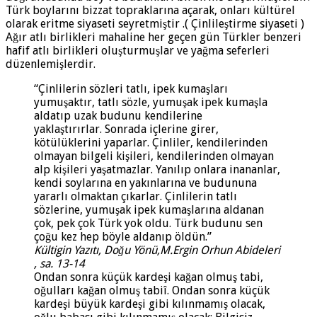
Türk boylarını bizzat topraklarına açarak, onları kültürel
olarak eritme siyaseti seyretmiştir .( Çinlileştirme siyaseti )
Ağır atlı birlikleri mahaline her geçen gün Türkler benzeri
hafif atlı birlikleri oluşturmuşlar ve yağma seferleri
düzenlemişlerdir.
“Çinlilerin sözleri tatlı, ipek kumaşları
yumuşaktır, tatlı sözle, yumuşak ipek kumaşla
aldatıp uzak budunu kendilerine
yaklaştırırlar. Sonrada içlerine girer,
kötülüklerini yaparlar. Çinliler, kendilerinden
olmayan bilgeli kişileri, kendilerinden olmayan
alp kişileri yaşatmazlar. Yanılıp onlara inananlar,
kendi soylarına en yakınlarına ve budununa
yararlı olmaktan çıkarlar. Çinlilerin tatlı
sözlerine, yumuşak ipek kumaşlarına aldanan
çok, pek çok Türk yok oldu. Türk budunu sen
çoğu kez hep böyle aldanıp öldün.”
Kültigin Yazıtı, Doğu Yönü,M.Ergin Orhun Abideleri
, sa. 13-14
Ondan sonra küçük kardeşi kağan olmuş tabi,
oğulları kağan olmuş tabiî. Ondan sonra küçük
kardeşi büyük kardeşi gibi kılınmamış olacak,