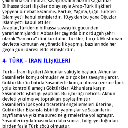
yakınında saf tutarak, savaşı kazanmalarını sağladılar.
Bilhassa ticari ilişkiler dolayısıyla Arap-Türk ilişkileri
yepyeni bir ebat kazanmış, Karluk, Yağma, Çiğil Türkleri
İslamiyet’i kabul etmişlerdir. 10.yy.dan bu yana Oğuzlar
İslamiyet’i kabul ettiler.
Araplar,Türklerin bilhassa savaşçılık gücünden
yararlanmışlardır. Abbasiler çağında bir ordugah şehri
olarak “Samarra” ilini kurdular. Türkler, birçok Müslüman
devlette komutan ve yöneticilik yapmış, bazılarında her
geçen gün idaresi elde etmişlerdir .
4- TÜRK – İRAN İLİŞKİLERİ
Türk – İran ilişkileri Akhunlar vaktiyle başladı. Akhunlar
Sasanilerle komşu olmuşlar ve bir çok kez savaşmışlardır.
Göktürkler’in batıda Sasanilerle komşu olması üzerine İpek
yolu kontrolü amaçlı Göktürkler, Akhunlara karşın
Sasanilerle işbirliği yaptılar. Bu işbirliği neticesi Akhun
devleti yıkılmış ve toprakları paylaşılmıştır.
Sasanilerin İpek yolu ticaretini engellemeleri üzerine ,
Göktürkler Bizansla işbirliği yapmışlar ve Sasanilerin
zayıflama ve yıkılma sürecine girmelerine yol açmıştır.
Sasanilerin yıkılmasından daha sonra , bölgeye doğudan
birden fazla Türk göçü olmuştur.