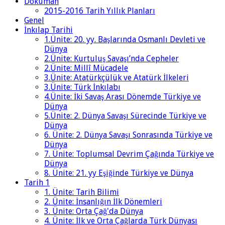
Doküman
2015-2016 Tarih Yıllık Planları
Genel
İnkılap Tarihi
1.Ünite: 20. yy. Başlarında Osmanlı Devleti ve
Dünya
2.Ünite: Kurtuluş Savaşı’nda Cepheler
2.Ünite: Millî Mücadele
3.Ünite: Atatürkçülük ve Atatürk İlkeleri
3.Ünite: Türk İnkılabı
4.Ünite: İki Savaş Arası Dönemde Türkiye ve
Dünya
5.Ünite: 2. Dünya Savaşı Sürecinde Türkiye ve
Dünya
6. Ünite: 2. Dünya Savaşı Sonrasında Türkiye ve
Dünya
7. Ünite: Toplumsal Devrim Çağında Türkiye ve
Dünya
8. Ünite: 21. yy Eşiğinde Türkiye ve Dünya
Tarih 1
1. Ünite: Tarih Bilimi
2. Ünite: İnsanlığın İlk Dönemleri
3. Ünite: Orta Çağ'da Dünya
4. Ünite: İlk ve Orta Çağlarda Türk Dünyası