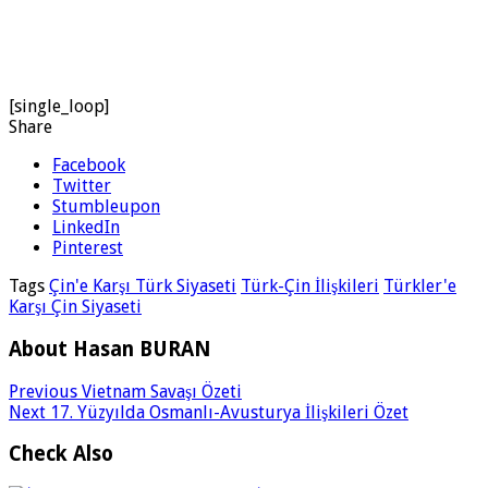
[single_loop]
Share
Facebook
Twitter
Stumbleupon
LinkedIn
Pinterest
Tags
Çin'e Karşı Türk Siyaseti
Türk-Çin İlişkileri
Türkler'e
Karşı Çin Siyaseti
About Hasan BURAN
Previous
Vietnam Savaşı Özeti
Next
17. Yüzyılda Osmanlı-Avusturya İlişkileri Özet
Check Also