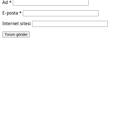
Ad
*
E-posta
*
İnternet sitesi