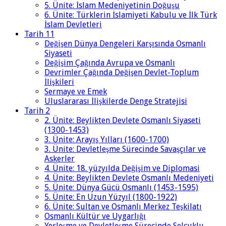
5. Ünite: İslam Medeniyetinin Doğuşu
6. Ünite: Türklerin İslamiyeti Kabulu ve İlk Türk
İslam Devletleri
Tarih 11
Değişen Dünya Dengeleri Karşısında Osmanlı
Siyaseti
Değişim Çağında Avrupa ve Osmanlı
Devrimler Çağında Değişen Devlet-Toplum
İlişkileri
Sermaye ve Emek
Uluslararası İlişkilerde Denge Stratejisi
Tarih 2
2. Ünite: Beylikten Devlete Osmanlı Siyaseti
(1300-1453)
3. Ünite: Arayış Yılları (1600-1700)
3. Ünite: Devletleşme Sürecinde Savaşçılar ve
Askerler
4. Ünite: 18. yüzyılda Değişim ve Diplomasi
4. Ünite: Beylikten Devlete Osmanlı Medeniyeti
5. Ünite: Dünya Gücü Osmanlı (1453-1595)
5. Ünite: En Uzun Yüzyıl (1800-1922)
6. Ünite: Sultan ve Osmanlı Merkez Teşkilatı
Osmanlı Kültür ve Uygarlığı
Yerleşme ve Devletleşme Sürecinde Selçuklu