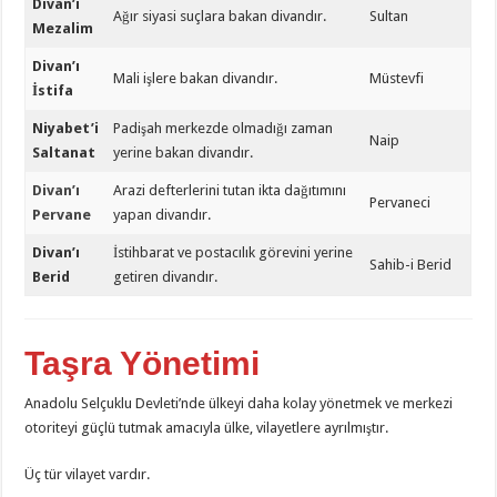
Divan’ı
Ağır siyasi suçlara bakan divandır.
Sultan
Mezalim
Divan’ı
Mali işlere bakan divandır.
Müstevfi
İstifa
Niyabet’i
Padişah merkezde olmadığı zaman
Naip
Saltanat
yerine bakan divandır.
Divan’ı
Arazi defterlerini tutan ikta dağıtımını
Pervaneci
Pervane
yapan divandır.
Divan’ı
İstihbarat ve postacılık görevini yerine
Sahib-i Berid
Berid
getiren divandır.
Taşra Yönetimi
Anadolu Selçuklu Devleti’nde ülkeyi daha kolay yönetmek ve merkezi
otoriteyi güçlü tutmak amacıyla ülke, vilayetlere ayrılmıştır.
Üç tür vilayet vardır.