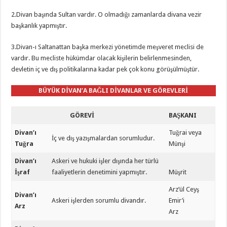
2.Divan başında Sultan vardır. O olmadığı zamanlarda divana vezir
başkanlık yapmıştır.
3.Divan-ı Saltanattan başka merkezi yönetimde meşveret meclisi de
vardır. Bu mecliste hükümdar olacak kişilerin belirlenmesinden,
devletin iç ve dış politikalarına kadar pek çok konu görüşülmüştür.
BÜYÜK DİVAN’A BAĞLI DİVANLAR VE GÖREVLERİ
GÖREVİ
BAŞKANI
Divan’ı
Tuğrai veya
İç ve dış yazışmalardan sorumludur.
Tuğra
Münşi
Divan’ı
Askeri ve hukuki işler dışında her türlü
İşraf
faaliyetlerin denetimini yapmıştır.
Müşrit
Arz’ül Ceyş
Divan’ı
Askeri işlerden sorumlu divandır.
Emir’i
Arz
Arz