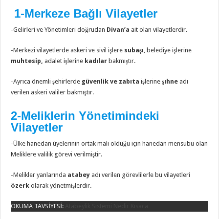
1-Merkeze Bağlı Vilayetler
-Gelirleri ve Yönetimleri doğrudan
Divan’a
ait olan vilayetlerdir.
-Merkezi vilayetlerde askeri ve sivil işlere
subaşı
, belediye işlerine
muhtesip,
adalet işlerine
kadılar
bakmıştır.
-Ayrıca önemli şehirlerde
güvenlik ve zabıta
işlerine
şıhne
adı
verilen askeri valiler bakmıştır.
2-Meliklerin Yönetimindeki
Vilayetler
-Ülke hanedan üyelerinin ortak malı olduğu için hanedan mensubu olan
Meliklere valilik görevi verilmiştir.
-Melikler yanlarında
atabey
adı verilen görevlilerle bu vilayetleri
özerk
olarak yönetmişlerdir.
OKUMA TAVSİYESİ:
Atabeylik Sistemi Nedir Kısaca