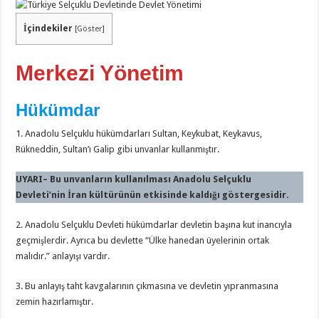
İçindekiler
[
Göster
]
Merkezi Yönetim
Hükümdar
1. Anadolu Selçuklu hükümdarları Sultan, Keykubat, Keykavus,
Rükneddin, Sultan’ı Galip gibi unvanlar kullanmıştır.
UYARI– Bu unvanların kullanılması Anadolu Selçuklu
Devleti’nin İran kültürünün etkisinde kaldığı göstergesidir.
2. Anadolu Selçuklu Devleti hükümdarlar devletin başına kut inancıyla
geçmişlerdir. Ayrıca bu devlette “Ülke hanedan üyelerinin ortak
malıdır.” anlayışı vardır.
3. Bu anlayış taht kavgalarının çıkmasına ve devletin yıpranmasına
zemin hazırlamıştır.