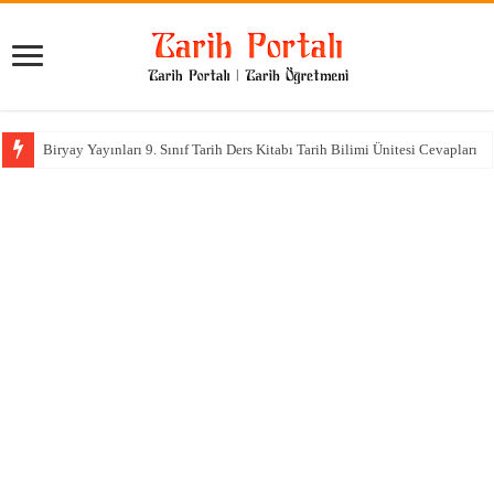
Biryay Yayınları 9. Sınıf Tarih Ders Kitabı Tarih Bilimi Ünitesi Cevapları