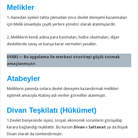
Melikler
1. Hanedan üyeleri tahta çıkmadan önce devlet deneyimi kazanmaları
için Melik ünvanlıyla çeşitli yerlere yönetici olarak atanmışlardır.
2. Meliklerin kendi adına para basmaları, hutbe okutmaları, diğer
devletlerde savaş ve barışa karar vermeleri yasaktır.
UYARI— Bu uygulama ile merkezi otoriteyi güçlü tutmak
amaçlanmıştır.
Atabeyler
Meliklerin yanında onlara devlet deneyimi kazandırmak melikleri
eğitmek amacıyla Atabey adı verilen görevliler atanmıştır.
Divan Teşkilatı (Hükümet)
1.Devlet bünyesinde siyasi, sosyal, ekonomik sorunların görüşülüp
karara bağlandığı teşkilattır. Bu kurum
Divan-ı Saltanat
ya da Büyük
Divan olarak da isimlendirmiştir.