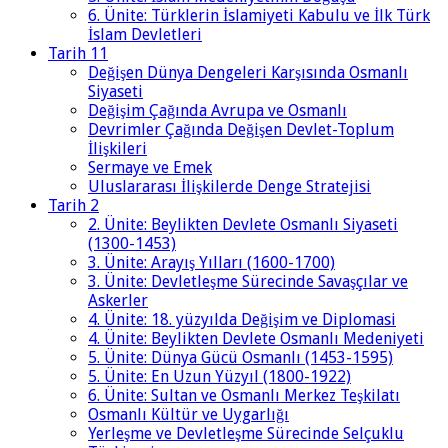
6. Ünite: Türklerin İslamiyeti Kabulu ve İlk Türk
İslam Devletleri
Tarih 11
Değişen Dünya Dengeleri Karşısında Osmanlı
Siyaseti
Değişim Çağında Avrupa ve Osmanlı
Devrimler Çağında Değişen Devlet-Toplum
İlişkileri
Sermaye ve Emek
Uluslararası İlişkilerde Denge Stratejisi
Tarih 2
2. Ünite: Beylikten Devlete Osmanlı Siyaseti
(1300-1453)
3. Ünite: Arayış Yılları (1600-1700)
3. Ünite: Devletleşme Sürecinde Savaşçılar ve
Askerler
4. Ünite: 18. yüzyılda Değişim ve Diplomasi
4. Ünite: Beylikten Devlete Osmanlı Medeniyeti
5. Ünite: Dünya Gücü Osmanlı (1453-1595)
5. Ünite: En Uzun Yüzyıl (1800-1922)
6. Ünite: Sultan ve Osmanlı Merkez Teşkilatı
Osmanlı Kültür ve Uygarlığı
Yerleşme ve Devletleşme Sürecinde Selçuklu