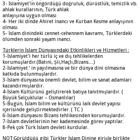
3- İslamiyet’in öngördüğü doğruluk, dürüstlük, temizlik vb.
ahlak kurallarının, Türk ahlak
anlayışına uygun olması
4- Her iki dinde Ahiret inancı ve Kurban Kesme anlayışının
olması.
5- İslam dinindeki cennet-cehennem kavramı, Türklerdeki
ölümden sonraki yaşam inancı.
Türklerin İslam Dünyasındaki Etkinlikleri ve Hizmetleri :
1-İslamiyet’i her türlü iç ve dış tehlikelerden
korumuşlardır.(Batıni, Şii,Haçlı,Bizans…)
2-İslamiyet ‘ in yayılmasına ve bir dünya dini olmasına
katkıda bulunmuşlardır.
3-İslam dünyasına önemli devlet, bilim ve sanat adamları
kazandırmışlardır.
4-İslam Kültürünü geliştirerek batıya tanıtmışlardır. (
Büyük Selçuklular – Osmanlılar)
5-Bugün, İslam bilim ve kültürünü laik devlet yapısı
içerisinde geliştirmektedirler. ( TC )
6-İslam dünyasını Bizans tehlikesinden korumuşlardır.
7-İslam devletlerinin her kademesinde görev yaptılar.
8-Pek çok Türk İslam devleti kurdular.
NOT:Görüldüğü gibi Türkler İslam Dinine girişle birlikte