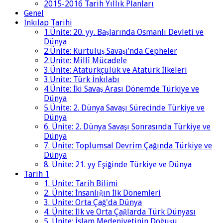
2015-2016 Tarih Yıllık Planları
Genel
İnkılap Tarihi
1.Ünite: 20. yy. Başlarında Osmanlı Devleti ve
Dünya
2.Ünite: Kurtuluş Savaşı’nda Cepheler
2.Ünite: Millî Mücadele
3.Ünite: Atatürkçülük ve Atatürk İlkeleri
3.Ünite: Türk İnkılabı
4.Ünite: İki Savaş Arası Dönemde Türkiye ve
Dünya
5.Ünite: 2. Dünya Savaşı Sürecinde Türkiye ve
Dünya
6. Ünite: 2. Dünya Savaşı Sonrasında Türkiye ve
Dünya
7. Ünite: Toplumsal Devrim Çağında Türkiye ve
Dünya
8. Ünite: 21. yy Eşiğinde Türkiye ve Dünya
Tarih 1
1. Ünite: Tarih Bilimi
2. Ünite: İnsanlığın İlk Dönemleri
3. Ünite: Orta Çağ'da Dünya
4. Ünite: İlk ve Orta Çağlarda Türk Dünyası
5. Ünite: İslam Medeniyetinin Doğuşu