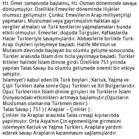
Hz. Ömer zamanında başlamış, Hz. Osman döneminde savaşa
dönüşmüştür. Özellikle Emeviler döneminde ilişkiler
olumsuz gelişmiştir. Çünkü; Emevilerin Arap milliyetçiliği
yapmaları, Müslüman veya gayrimüslim halktan ağır
vergiler almaları ve Türk kentlerini yağmalamaları bunda
etkili olmuştur. Emeviler; doğuda Türgişler, Kafkaslarda
Hazar Türkleriyle savaşmışlardır. Abbasilerle birlikte Türk-
Arap ilişkileri iyileşmeye başladı. Halife Me’mun ve
Mutasım devrinde başlayan bu olumlu gelişme sonucunda,
Türkler arasında İslam dini hızla yayılmaya başladı. Türkler
kitleler halinde İslam dinine girdi. Özellikle 751 yılında
yapılan Talas Savaşı bu olumlu gelişmede önemli bir etkiye
sahiptir.
İslamiyet’i kabul eden İlk Türk boyları ; Karluk, Yağma ve
Çiğil Türkleri daha sonra Oğuz Türkleri ve İtil Bulgarlarıdır.
Oğuz Türklerinin İslam dinine girişleri ile Türklerin İslam
Dünyasındaki etkinlikleri artmaya başlamıştır.(Oğuzların
Müslüman olanlarına Türkmen denir.)
Talas Savaşı ( 751 ) ( Araplar – Çinliler ) :
Çinliler ile Araplar arasında Talas ırmağı kıyılarında
yapılmıştır. Orta Asya’nın Çin egemenliğine girmesini
istemeyen Karluk ve Yağma Türkleri, Araplara yardım
ederek savaşı Arapların kazanmasını sağlamışlardır.