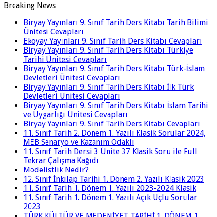
Breaking News
Biryay Yayınları 9. Sınıf Tarih Ders Kitabı Tarih Bilimi
Ünitesi Cevapları
Ekoyay Yayınları 9. Sınıf Tarih Ders Kitabı Cevapları
Biryay Yayınları 9. Sınıf Tarih Ders Kitabı Türkiye
Tarihi Ünitesi Cevapları
Biryay Yayınları 9. Sınıf Tarih Ders Kitabı Türk-İslam
Devletleri Ünitesi Cevapları
Biryay Yayınları 9. Sınıf Tarih Ders Kitabı İlk Türk
Devletleri Ünitesi Cevapları
Biryay Yayınları 9. Sınıf Tarih Ders Kitabı İslam Tarihi
ve Uygarlığı Ünitesi Cevapları
Biryay Yayınları 9. Sınıf Tarih Ders Kitabı Cevapları
11. Sınıf Tarih 2. Dönem 1. Yazılı Klasik Sorular 2024,
MEB Senaryo ve Kazanım Odaklı
11. Sınıf Tarih Dersi 3 Ünite 37 Klasik Soru ile Full
Tekrar Çalışma Kağıdı
Modelistlik Nedir?
12. Sınıf İnkılap Tarihi 1. Dönem 2. Yazılı Klasik 2023
11. Sınıf Tarih 1. Dönem 1. Yazılı 2023-2024 Klasik
11. Sınıf Tarih 1. Dönem 1. Yazılı Açık Uçlu Sorular
2023
TÜRK KÜLTÜR VE MEDENİYET TARİHİ 1. DÖNEM 1.