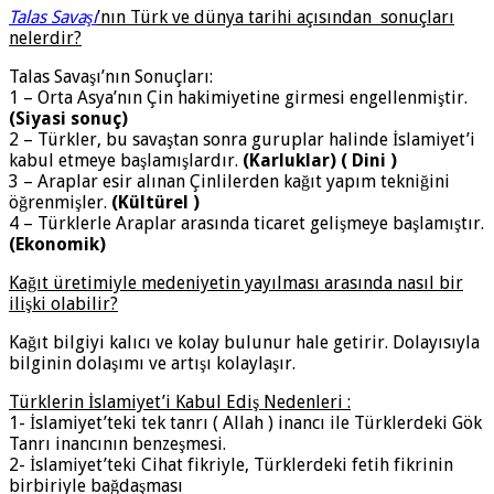
Talas Savaşı
’nın Türk ve dünya tarihi açısından sonuçları
nelerdir?
Talas Savaşı’nın Sonuçları:
1 – Orta Asya’nın Çin hakimiyetine girmesi engellenmiştir.
(Siyasi sonuç)
2 – Türkler, bu savaştan sonra guruplar halinde İslamiyet’i
kabul etmeye başlamışlardır.
(Karluklar) ( Dini )
3 – Araplar esir alınan Çinlilerden kağıt yapım tekniğini
öğrenmişler.
(Kültürel )
4 – Türklerle Araplar arasında ticaret gelişmeye başlamıştır.
(Ekonomik)
Kağıt üretimiyle medeniyetin yayılması arasında nasıl bir
ilişki olabilir?
Kağıt bilgiyi kalıcı ve kolay bulunur hale getirir. Dolayısıyla
bilginin dolaşımı ve artışı kolaylaşır.
Türklerin İslamiyet’i Kabul Ediş Nedenleri :
1- İslamiyet’teki tek tanrı ( Allah ) inancı ile Türklerdeki Gök
Tanrı inancının benzeşmesi.
2- İslamiyet’teki Cihat fikriyle, Türklerdeki fetih fikrinin
birbiriyle bağdaşması