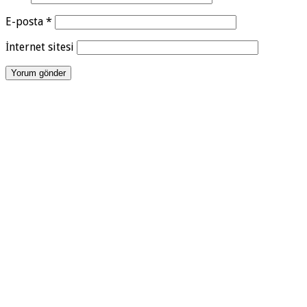
E-posta
*
İnternet sitesi