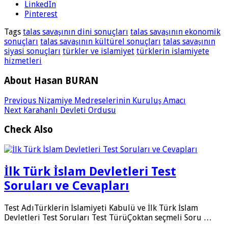
LinkedIn
Pinterest
Tags
talas savaşının dini sonuçları
talas savaşının ekonomik
sonuçları
talas savaşının kültürel sonuçları
talas savaşının
siyasi sonuçları
türkler ve islamiyet
türklerin islamiyete
hizmetleri
About Hasan BURAN
Previous
Nizamiye Medreselerinin Kuruluş Amacı
Next
Karahanlı Devleti Ordusu
Check Also
İlk Türk İslam Devletleri Test
Soruları ve Cevapları
Test AdıTürklerin İslamiyeti Kabulü ve İlk Türk İslam
Devletleri Test Soruları Test TürüÇoktan seçmeli Soru …