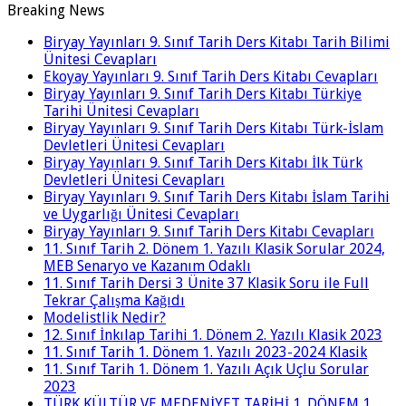
Breaking News
Biryay Yayınları 9. Sınıf Tarih Ders Kitabı Tarih Bilimi
Ünitesi Cevapları
Ekoyay Yayınları 9. Sınıf Tarih Ders Kitabı Cevapları
Biryay Yayınları 9. Sınıf Tarih Ders Kitabı Türkiye
Tarihi Ünitesi Cevapları
Biryay Yayınları 9. Sınıf Tarih Ders Kitabı Türk-İslam
Devletleri Ünitesi Cevapları
Biryay Yayınları 9. Sınıf Tarih Ders Kitabı İlk Türk
Devletleri Ünitesi Cevapları
Biryay Yayınları 9. Sınıf Tarih Ders Kitabı İslam Tarihi
ve Uygarlığı Ünitesi Cevapları
Biryay Yayınları 9. Sınıf Tarih Ders Kitabı Cevapları
11. Sınıf Tarih 2. Dönem 1. Yazılı Klasik Sorular 2024,
MEB Senaryo ve Kazanım Odaklı
11. Sınıf Tarih Dersi 3 Ünite 37 Klasik Soru ile Full
Tekrar Çalışma Kağıdı
Modelistlik Nedir?
12. Sınıf İnkılap Tarihi 1. Dönem 2. Yazılı Klasik 2023
11. Sınıf Tarih 1. Dönem 1. Yazılı 2023-2024 Klasik
11. Sınıf Tarih 1. Dönem 1. Yazılı Açık Uçlu Sorular
2023
TÜRK KÜLTÜR VE MEDENİYET TARİHİ 1. DÖNEM 1.