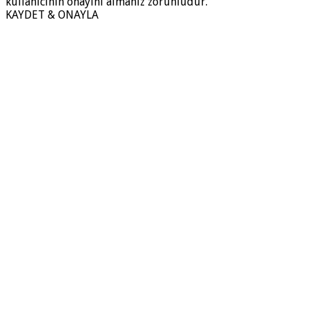
kullanıcının onayını almanız zorunludur.
KAYDET & ONAYLA