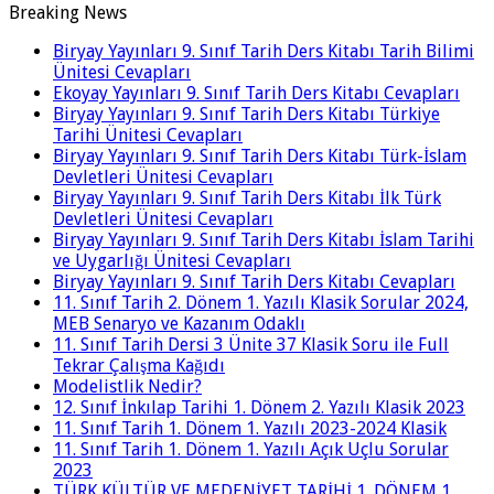
Breaking News
Biryay Yayınları 9. Sınıf Tarih Ders Kitabı Tarih Bilimi
Ünitesi Cevapları
Ekoyay Yayınları 9. Sınıf Tarih Ders Kitabı Cevapları
Biryay Yayınları 9. Sınıf Tarih Ders Kitabı Türkiye
Tarihi Ünitesi Cevapları
Biryay Yayınları 9. Sınıf Tarih Ders Kitabı Türk-İslam
Devletleri Ünitesi Cevapları
Biryay Yayınları 9. Sınıf Tarih Ders Kitabı İlk Türk
Devletleri Ünitesi Cevapları
Biryay Yayınları 9. Sınıf Tarih Ders Kitabı İslam Tarihi
ve Uygarlığı Ünitesi Cevapları
Biryay Yayınları 9. Sınıf Tarih Ders Kitabı Cevapları
11. Sınıf Tarih 2. Dönem 1. Yazılı Klasik Sorular 2024,
MEB Senaryo ve Kazanım Odaklı
11. Sınıf Tarih Dersi 3 Ünite 37 Klasik Soru ile Full
Tekrar Çalışma Kağıdı
Modelistlik Nedir?
12. Sınıf İnkılap Tarihi 1. Dönem 2. Yazılı Klasik 2023
11. Sınıf Tarih 1. Dönem 1. Yazılı 2023-2024 Klasik
11. Sınıf Tarih 1. Dönem 1. Yazılı Açık Uçlu Sorular
2023
TÜRK KÜLTÜR VE MEDENİYET TARİHİ 1. DÖNEM 1.