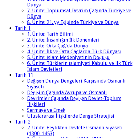
Dünya
7. Ünite: Toplumsal Devrim Çağında Türkiye ve
Dünya
8. Ünite: 21. yy Eşiğinde Türkiye ve Dünya
Tarih 1
1. Ünite: Tarih Bilimi
2. Ünite: İnsanlığın İlk Dönemleri
3. Ünite: Orta Çağ'da Dünya
4. Ünite: İlk ve Orta Çağlarda Türk Dünyası
5. Ünite: İslam Medeniyetinin Doğuşu
6. Ünite: Türklerin İslamiyeti Kabulu ve İlk Türk
İslam Devletleri
Tarih 11
Değişen Dünya Dengeleri Karşısında Osmanlı
Siyaseti
Değişim Çağında Avrupa ve Osmanlı
Devrimler Çağında Değişen Devlet-Toplum
İlişkileri
Sermaye ve Emek
Uluslararası İlişkilerde Denge Stratejisi
Tarih 2
2. Ünite: Beylikten Devlete Osmanlı Siyaseti
(1300-1453)