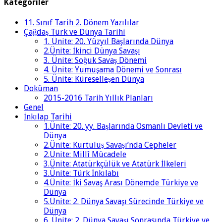
Kategoriler
11. Sınıf Tarih 2. Dönem Yazılılar
Çağdaş Türk ve Dünya Tarihi
1. Ünite: 20. Yüzyıl Başlarında Dünya
2.Ünite: İkinci Dünya Savaşı
3. Ünite: Soğuk Savaş Dönemi
4. Ünite: Yumuşama Dönemi ve Sonrası
5. Ünite: Küreselleşen Dünya
Doküman
2015-2016 Tarih Yıllık Planları
Genel
İnkılap Tarihi
1.Ünite: 20. yy. Başlarında Osmanlı Devleti ve
Dünya
2.Ünite: Kurtuluş Savaşı’nda Cepheler
2.Ünite: Millî Mücadele
3.Ünite: Atatürkçülük ve Atatürk İlkeleri
3.Ünite: Türk İnkılabı
4.Ünite: İki Savaş Arası Dönemde Türkiye ve
Dünya
5.Ünite: 2. Dünya Savaşı Sürecinde Türkiye ve
Dünya
6. Ünite: 2. Dünya Savaşı Sonrasında Türkiye ve