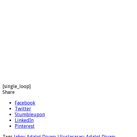
[single_loop]
Share
Facebook
Twitter
Stumbleupon
LinkedIn
Pinterest
Tags
lahey Adalet Divanı
Uluslararası Adalet Divanı