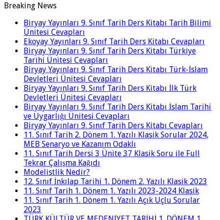
Breaking News
Biryay Yayınları 9. Sınıf Tarih Ders Kitabı Tarih Bilimi
Ünitesi Cevapları
Ekoyay Yayınları 9. Sınıf Tarih Ders Kitabı Cevapları
Biryay Yayınları 9. Sınıf Tarih Ders Kitabı Türkiye
Tarihi Ünitesi Cevapları
Biryay Yayınları 9. Sınıf Tarih Ders Kitabı Türk-İslam
Devletleri Ünitesi Cevapları
Biryay Yayınları 9. Sınıf Tarih Ders Kitabı İlk Türk
Devletleri Ünitesi Cevapları
Biryay Yayınları 9. Sınıf Tarih Ders Kitabı İslam Tarihi
ve Uygarlığı Ünitesi Cevapları
Biryay Yayınları 9. Sınıf Tarih Ders Kitabı Cevapları
11. Sınıf Tarih 2. Dönem 1. Yazılı Klasik Sorular 2024,
MEB Senaryo ve Kazanım Odaklı
11. Sınıf Tarih Dersi 3 Ünite 37 Klasik Soru ile Full
Tekrar Çalışma Kağıdı
Modelistlik Nedir?
12. Sınıf İnkılap Tarihi 1. Dönem 2. Yazılı Klasik 2023
11. Sınıf Tarih 1. Dönem 1. Yazılı 2023-2024 Klasik
11. Sınıf Tarih 1. Dönem 1. Yazılı Açık Uçlu Sorular
2023
TÜRK KÜLTÜR VE MEDENİYET TARİHİ 1. DÖNEM 1.