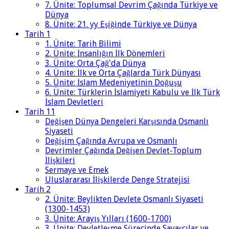
7. Ünite: Toplumsal Devrim Çağında Türkiye ve
Dünya
8. Ünite: 21. yy Eşiğinde Türkiye ve Dünya
Tarih 1
1. Ünite: Tarih Bilimi
2. Ünite: İnsanlığın İlk Dönemleri
3. Ünite: Orta Çağ'da Dünya
4. Ünite: İlk ve Orta Çağlarda Türk Dünyası
5. Ünite: İslam Medeniyetinin Doğuşu
6. Ünite: Türklerin İslamiyeti Kabulu ve İlk Türk
İslam Devletleri
Tarih 11
Değişen Dünya Dengeleri Karşısında Osmanlı
Siyaseti
Değişim Çağında Avrupa ve Osmanlı
Devrimler Çağında Değişen Devlet-Toplum
İlişkileri
Sermaye ve Emek
Uluslararası İlişkilerde Denge Stratejisi
Tarih 2
2. Ünite: Beylikten Devlete Osmanlı Siyaseti
(1300-1453)
3. Ünite: Arayış Yılları (1600-1700)
3. Ünite: Devletleşme Sürecinde Savaşçılar ve