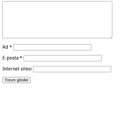
Ad
*
E-posta
*
İnternet sitesi