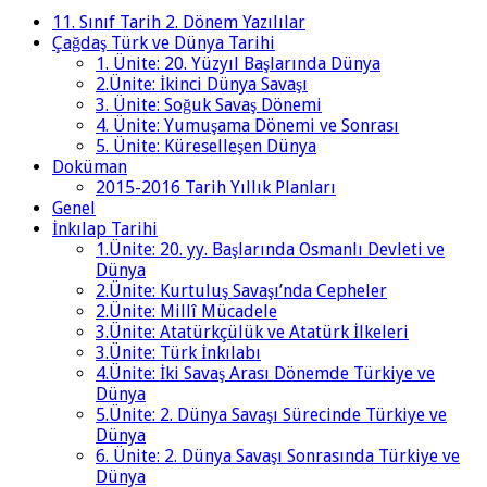
11. Sınıf Tarih 2. Dönem Yazılılar
Çağdaş Türk ve Dünya Tarihi
1. Ünite: 20. Yüzyıl Başlarında Dünya
2.Ünite: İkinci Dünya Savaşı
3. Ünite: Soğuk Savaş Dönemi
4. Ünite: Yumuşama Dönemi ve Sonrası
5. Ünite: Küreselleşen Dünya
Doküman
2015-2016 Tarih Yıllık Planları
Genel
İnkılap Tarihi
1.Ünite: 20. yy. Başlarında Osmanlı Devleti ve
Dünya
2.Ünite: Kurtuluş Savaşı’nda Cepheler
2.Ünite: Millî Mücadele
3.Ünite: Atatürkçülük ve Atatürk İlkeleri
3.Ünite: Türk İnkılabı
4.Ünite: İki Savaş Arası Dönemde Türkiye ve
Dünya
5.Ünite: 2. Dünya Savaşı Sürecinde Türkiye ve
Dünya
6. Ünite: 2. Dünya Savaşı Sonrasında Türkiye ve
Dünya