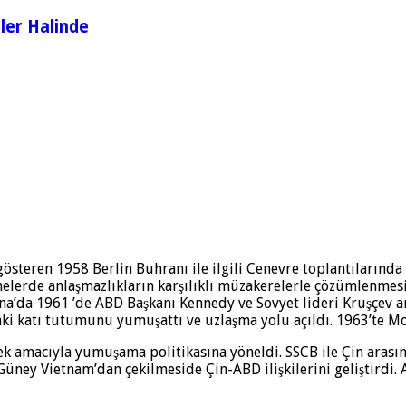
ler Halinde
 gösteren 1958 Berlin Buhranı ile ilgili Ce­nevre toplantıların
lerde anlaş­mazlıkların karşılıklı müzakerelerle çözümlenmesi k
yana’da 1961 ’de ABD Başkanı Kennedy ve Sov­yet lideri Kruşçev 
i katı tutumunu yumuşattı ve uzlaşma yolu açıldı. 1963’te Mos
ek amacıyla yumuşama politikasına yö­neldi. SSCB ile Çin arasınd
Güney Vietnam’dan çekilmeside Çin-ABD ilişkilerini geliştir­di.