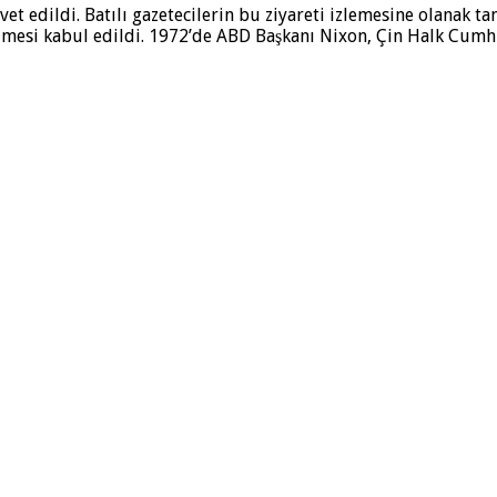
et edildi. Batılı gazetecilerin bu ziyareti iz­lemesine olanak t
rilmesi kabul edildi. 1972’de ABD Başkanı Nixon, Çin Halk Cumhur