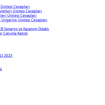
i Ünitesi Cevapları
vletleri Ünitesi Cevapları
tleri Ünitesi Cevapları
ve Uygarlığı Ünitesi Cevapları
 MEB Senaryo ve Kazanım Odaklı
rar Çalışma Kağıdı
LI 2023
lü