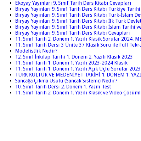
Ekoyay Yayınları 9. Sınıf Tarih Ders Kitabı Cevapları
Biryay Yayınları 9. Sınıf Tarih Ders Kitabı Türkiye Tarih
Biryay Yayınları 9. Sınıf Tarih Ders Kitabı Türk-İslam De
Biryay Yayınları 9. Sınıf Tarih Ders Kitabı İlk Türk Devle
Biryay Yayınları 9. Sınıf Tarih Ders Kitabı İslam Tarihi 
Biryay Yayınları 9. Sınıf Tarih Ders Kitabı Cevapları
11. Sınıf Tarih 2. Dönem 1. Yazılı Klasik Sorular 2024,
11. Sınıf Tarih Dersi 3 Ünite 37 Klasik Soru ile Full Tek
Modelistlik Nedir?
12. Sınıf İnkılap Tarihi 1. Dönem 2. Yazılı Klasik 2023
11. Sınıf Tarih 1. Dönem 1. Yazılı 2023-2024 Klasik
11. Sınıf Tarih 1. Dönem 1. Yazılı Açık Uçlu Sorular 2023
TÜRK KÜLTÜR VE MEDENİYET TARİHİ 1. DÖNEM 1. YAZI
Sancağa Çıkma Usulü (Sancak Sistemi) Nedir?
10. Sınıf Tarih Dersi 2. Dönem 1. Yazılı Test
11. Sınıf Tarih 2. Dönem 1. Yazılı Klasik ve Video Çözüm