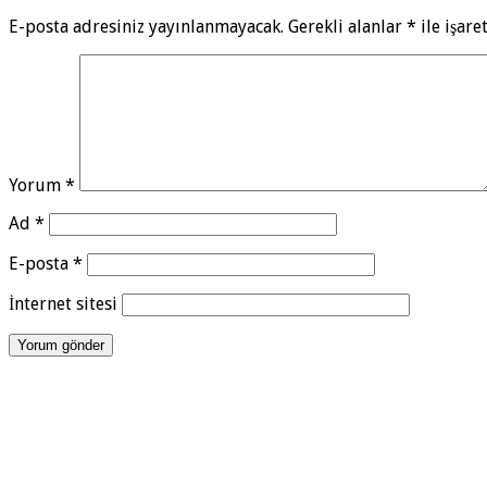
E-posta adresiniz yayınlanmayacak.
Gerekli alanlar
*
ile işare
Yorum
*
Ad
*
E-posta
*
İnternet sitesi