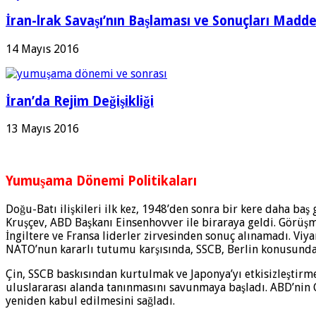
İran-lrak Savaşı’nın Başlaması ve Sonuçları Madde
14 Mayıs 2016
İran’da Rejim Değişikliği
13 Mayıs 2016
Yumuşama Dönemi Politikaları
Doğu-Batı ilişkileri ilk kez, 1948’den sonra bir kere daha baş
Kruşçev, ABD Başkanı Einsenhovver ile biraraya geldi. Görüşme
İngiltere ve Fransa liderler zirvesinden sonuç alınama­dı. Vi
NATO’nun kararlı tutumu karşısında, SSCB, Berlin konusundak
Çin, SSCB baskısından kurtulmak ve Japonya’yı et­kisizleştirm
uluslararası alan­da tanınmasını savunmaya başladı. ABD’nin 
yeniden kabul edilmesini sağladı.