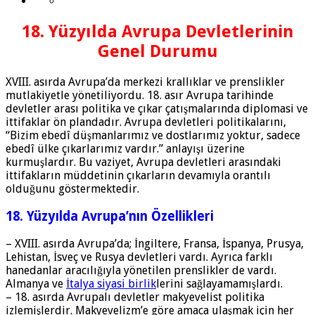
18. Yüzyılda Avrupa Devletlerinin
Genel Durumu
XVIII. asırda Avrupa’da merkezi krallıklar ve prenslikler
mutlakiyetle yönetiliyordu. 18. asır Avrupa tarihinde
devletler arası politika ve çıkar çatışmalarında diplomasi ve
ittifaklar ön plandadır. Avrupa devletleri politikalarını,
“Bizim ebedî düşmanlarımız ve dostlarımız yoktur, sadece
ebedî ülke çıkarlarımız vardır.” anlayışı üzerine
kurmuşlardır. Bu vaziyet, Avrupa devletleri arasındaki
ittifakların müddetinin çıkarların devamıyla orantılı
olduğunu göstermektedir.
18. Yüzyılda Avrupa’nın Özellikleri
– XVIII. asırda Avrupa’da; İngiltere, Fransa, İspanya, Prusya,
Lehistan, İsveç ve Rusya devletleri vardı. Ayrıca farklı
hanedanlar aracılığıyla yönetilen prenslikler de vardı.
Almanya ve
İtalya siyasi birlik
lerini sağlayamamışlardı.
– 18. asırda Avrupalı devletler makyevelist politika
izlemişlerdir. Makyevelizm’e göre amaca ulaşmak için her