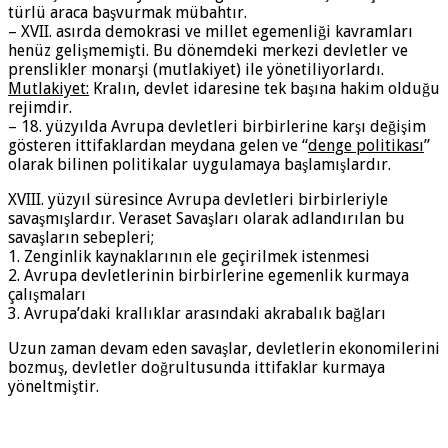
türlü araca başvurmak mübahtır.
– XVII. asırda demokrasi ve millet egemenliği kavramları
henüz gelişmemişti. Bu dönemdeki merkezi devletler ve
prenslikler monarşi (mutlakiyet) ile yönetiliyorlardı.
Mutlakiyet:
Kralın, devlet idaresine tek başına hakim olduğu
rejimdir.
– 18. yüzyılda Avrupa devletleri birbirlerine karşı değişim
gösteren ittifaklardan meydana gelen ve “
denge politikası
”
olarak bilinen politikalar uygulamaya başlamışlardır.
XVIII. yüzyıl süresince Avrupa devletleri birbirleriyle
savaşmışlardır. Veraset Savaşları olarak adlandırılan bu
savaşların sebepleri;
1. Zenginlik kaynaklarının ele geçirilmek istenmesi
2. Avrupa devletlerinin birbirlerine egemenlik kurmaya
çalışmaları
3. Avrupa’daki krallıklar arasındaki akrabalık bağları
Uzun zaman devam eden savaşlar, devletlerin ekonomilerini
bozmuş, devletler doğrultusunda ittifaklar kurmaya
yöneltmiştir.