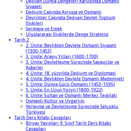
Değişen Dünya Dengeleri Karşısında Osmanlı
Siyaseti
Değişim Çağında Avrupa ve Osmanlı
Devrimler Çağında Değişen Devlet-Toplum
İlişkileri
Sermaye ve Emek
Uluslararası İlişkilerde Denge Stratejisi
Tarih 2
2. Ünite: Beylikten Devlete Osmanlı Siyaseti
(1300-1453)
3. Ünite: Arayış Yılları (1600-1700)
3. Ünite: Devletleşme Sürecinde Savaşçılar ve
Askerler
4. Ünite: 18. yüzyılda Değişim ve Diplomasi
4. Ünite: Beylikten Devlete Osmanlı Medeniyeti
5. Ünite: Dünya Gücü Osmanlı (1453-1595)
5. Ünite: En Uzun Yüzyıl (1800-1922)
6. Ünite: Sultan ve Osmanlı Merkez Teşkilatı
Osmanlı Kültür ve Uygarlığı
Yerleşme ve Devletleşme Sürecinde Selçuklu
Türkiyesi
Tarih Ders Kitabı Cevapları
Biryay Yayınları 9. Sınıf Tarih Ders Kitabı
Cevapları