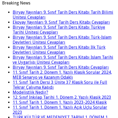
Breaking News
Biryay Yayınları 9. Sınıf Tarih Ders Kitabı Tarih Bilimi
Ünitesi Cevapları
Ekoyay Yayınları 9. Sınıf Tarih Ders Kitabı Cevapları
Biryay Yayınları 9. Sınıf Tarih Ders Kitabı Türkiye
Tarihi Ünitesi Cevapları
Biryay Yayınları 9. Sınıf Tarih Ders Kitabı Türk-İslam
Devletleri Ünitesi Cevapları
Biryay Yayınları 9. Sınıf Tarih Ders Kitabı İlk Türk
Devletleri Ünitesi Cevapları
Biryay Yayınları 9. Sınıf Tarih Ders Kitabı İslam Tarihi
ve Uygarlığı Ünitesi Cevapları
Biryay Yayınları 9. Sınıf Tarih Ders Kitabı Cevapları
11. Sınıf Tarih 2. Dönem 1. Yazılı Klasik Sorular 2024,
MEB Senaryo ve Kazanım Odaklı
11. Sınıf Tarih Dersi 3 Ünite 37 Klasik Soru ile Full
Tekrar Çalışma Kağıdı
Modelistlik Nedir?
12. Sınıf İnkılap Tarihi 1. Dönem 2. Yazılı Klasik 2023
11. Sınıf Tarih 1. Dönem 1. Yazılı 2023-2024 Klasik
11. Sınıf Tarih 1. Dönem 1. Yazılı Açık Uçlu Sorular
2023
TÜRK KÜLTÜR VE MEDENİYET TARİHİ 1. DÖNEM 1.