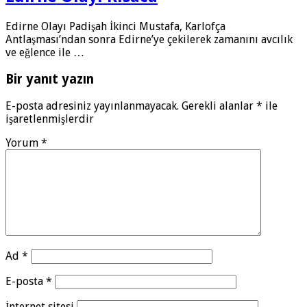
Edirne Olayı Padişah İkinci Mustafa, Karlofça
Antlaşması’ndan sonra Edirne’ye çekilerek zamanını avcılık
ve eğlenc­e ile …
Bir yanıt yazın
E-posta adresiniz yayınlanmayacak.
Gerekli alanlar
*
ile
işaretlenmişlerdir
Yorum
*
Ad
*
E-posta
*
İnternet sitesi