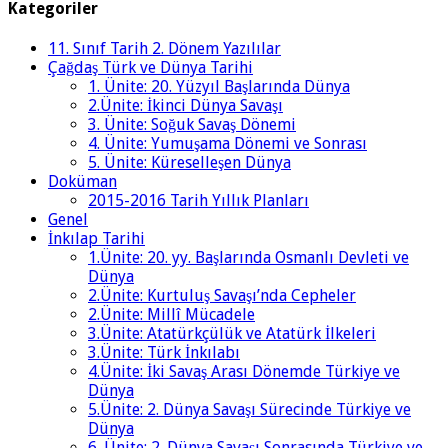
Kategoriler
11. Sınıf Tarih 2. Dönem Yazılılar
Çağdaş Türk ve Dünya Tarihi
1. Ünite: 20. Yüzyıl Başlarında Dünya
2.Ünite: İkinci Dünya Savaşı
3. Ünite: Soğuk Savaş Dönemi
4. Ünite: Yumuşama Dönemi ve Sonrası
5. Ünite: Küreselleşen Dünya
Doküman
2015-2016 Tarih Yıllık Planları
Genel
İnkılap Tarihi
1.Ünite: 20. yy. Başlarında Osmanlı Devleti ve
Dünya
2.Ünite: Kurtuluş Savaşı’nda Cepheler
2.Ünite: Millî Mücadele
3.Ünite: Atatürkçülük ve Atatürk İlkeleri
3.Ünite: Türk İnkılabı
4.Ünite: İki Savaş Arası Dönemde Türkiye ve
Dünya
5.Ünite: 2. Dünya Savaşı Sürecinde Türkiye ve
Dünya
6. Ünite: 2. Dünya Savaşı Sonrasında Türkiye ve