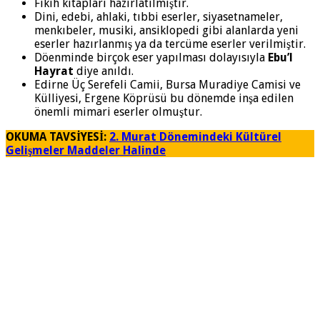
Fıkıh kitapları hazırlatılmıştır.
Dini, edebi, ahlaki, tıbbi eserler, siyasetnameler,
menkıbeler, musiki, ansiklopedi gibi alanlarda yeni
eserler hazırlanmış ya da tercüme eserler verilmiştir.
Döenminde birçok eser yapılması dolayısıyla
Ebu’l
Hayrat
diye anıldı.
Edirne Üç Serefeli Camii, Bursa Muradiye Camisi ve
Külliyesi, Ergene Köprüsü bu dönemde inşa edilen
önemli mimari eserler olmuştur.
OKUMA TAVSİYESİ:
2. Murat Dönemindeki Kültürel
Gelişmeler Maddeler Halinde