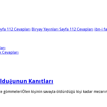
ayfa 112 Cevapları
Biryay Yayınları Sayfa 112 Cevapları
ibn-i f
ları
ik Cevapları
Olduğunun Kanıtları
ikte gömmeleriÖlen kişinin savaşta öldürdüğü kişi kadar mezarı