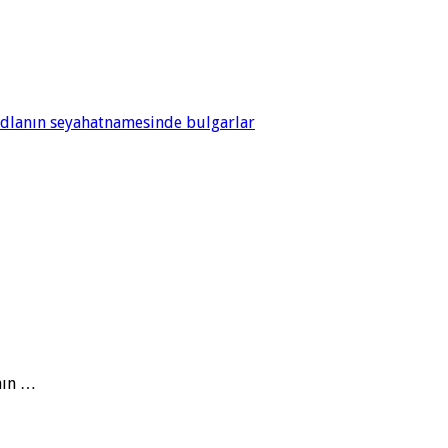
adlanın seyahatnamesinde bulgarlar
nın …