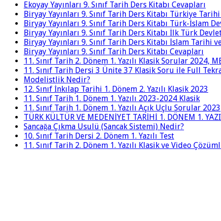
Ekoyay Yayınları 9. Sınıf Tarih Ders Kitabı Cevapları
Biryay Yayınları 9. Sınıf Tarih Ders Kitabı Türkiye Tarih
Biryay Yayınları 9. Sınıf Tarih Ders Kitabı Türk-İslam De
Biryay Yayınları 9. Sınıf Tarih Ders Kitabı İlk Türk Devle
Biryay Yayınları 9. Sınıf Tarih Ders Kitabı İslam Tarihi 
Biryay Yayınları 9. Sınıf Tarih Ders Kitabı Cevapları
11. Sınıf Tarih 2. Dönem 1. Yazılı Klasik Sorular 2024,
11. Sınıf Tarih Dersi 3 Ünite 37 Klasik Soru ile Full Tek
Modelistlik Nedir?
12. Sınıf İnkılap Tarihi 1. Dönem 2. Yazılı Klasik 2023
11. Sınıf Tarih 1. Dönem 1. Yazılı 2023-2024 Klasik
11. Sınıf Tarih 1. Dönem 1. Yazılı Açık Uçlu Sorular 2023
TÜRK KÜLTÜR VE MEDENİYET TARİHİ 1. DÖNEM 1. YAZI
Sancağa Çıkma Usulü (Sancak Sistemi) Nedir?
10. Sınıf Tarih Dersi 2. Dönem 1. Yazılı Test
11. Sınıf Tarih 2. Dönem 1. Yazılı Klasik ve Video Çözüm