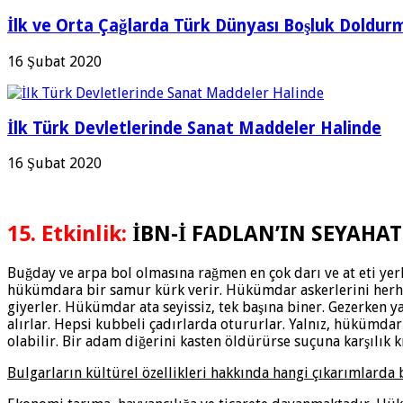
İlk ve Orta Çağlarda Türk Dünyası Boşluk Doldurm
16 Şubat 2020
İlk Türk Devletlerinde Sanat Maddeler Halinde
16 Şubat 2020
15. Etkinlik:
İBN-İ FADLAN’IN SEYAH
Buğday ve arpa bol olmasına rağmen en çok darı ve at eti yerl
hükümdara bir samur kürk verir. Hükümdar askerlerini herhan
giyerler. Hükümdar ata seyissiz, tek başına biner. Gezerken y
alırlar. Hepsi kubbeli çadırlarda otururlar. Yalnız, hükümdar
olabilir. Bir adam diğerini kasten öldürürse suçuna karşılık 
Bulgarların kültürel özellikleri hakkında hangi çıkarımlarda 