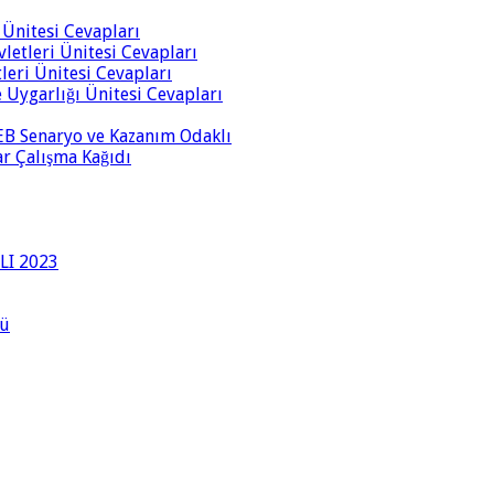
i Ünitesi Cevapları
vletleri Ünitesi Cevapları
tleri Ünitesi Cevapları
ve Uygarlığı Ünitesi Cevapları
 MEB Senaryo ve Kazanım Odaklı
rar Çalışma Kağıdı
LI 2023
lü