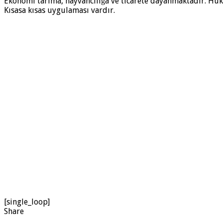
Ekonomi tarıma, hayvancılığa ve ticarete dayanmaktadır. Hük
Kısasa kısas uygulaması vardır.
[single_loop]
Share