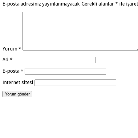
E-posta adresiniz yayınlanmayacak.
Gerekli alanlar
*
ile işare
Yorum
*
Ad
*
E-posta
*
İnternet sitesi