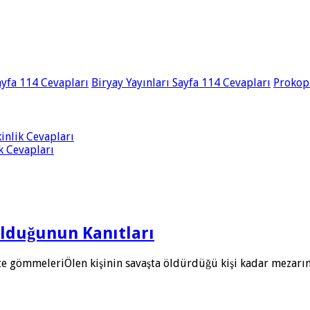
ayfa 114 Cevapları
Biryay Yayınları Sayfa 114 Cevapları
Prokop
kinlik Cevapları
ik Cevapları
Olduğunun Kanıtları
ikte gömmeleriÖlen kişinin savaşta öldürdüğü kişi kadar mezarı