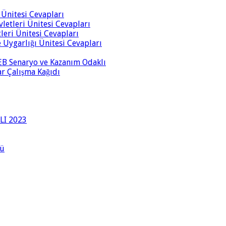
i Ünitesi Cevapları
vletleri Ünitesi Cevapları
tleri Ünitesi Cevapları
ve Uygarlığı Ünitesi Cevapları
 MEB Senaryo ve Kazanım Odaklı
rar Çalışma Kağıdı
LI 2023
lü