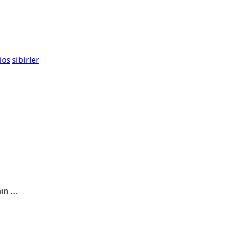
ios
sibirler
nın …