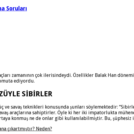
a Soruları
 araçları zamanının çok ilerisindeydi. Özellikler Balak Han dönem
komuta ediyordu.
ZÜYLE SİBİRLER
güç ve savaş teknikleri konusunda şunları söylemektedir: “Sibirl
vaş araçlarına sahiptirler. Öyle ki her iki impatorlukta mühen
rtaya konmuş ne de onlar gibi kullanılabilmiştir. Bu, şüphesiz i
lana çıkartmıştır? Neden?