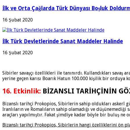
İlk ve Orta Çağlarda Türk Dünyası Boşluk Doldurm
16 Şubat 2020
İlk Türk Devletlerinde Sanat Maddeler Halinde
16 Şubat 2020
Sibirler savaşçı özellikleri ile tanınırdı. Kullandıkları savaş
yerine geçen karısı Boarık Hatun 100.000 kişilik bir orduya 
16. Etkinlik:
BİZANSLI TARİHÇİNİN GÖ
Bizanslı tarihçi Prokopios, Sibirlerin sahip oldukları askerî 
İranlıların ve Romalıların sahip olamadığı ve düşünemediği sa
araçları yapılmıştır. Fakat şimdiye kadar böyle bir buluş ne o
Bizanslı tarihçi Prokopios, Sibirlerin hangi özelliklerini ön p