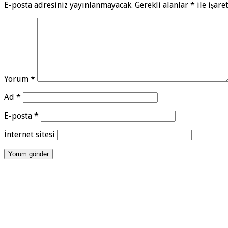
E-posta adresiniz yayınlanmayacak.
Gerekli alanlar
*
ile işare
Yorum
*
Ad
*
E-posta
*
İnternet sitesi