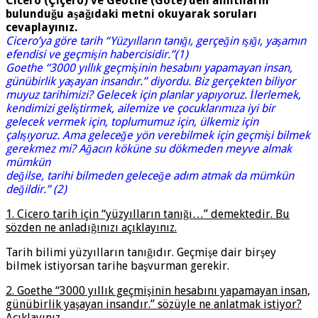
Cicero (Çiçero) ve Geothe (Göte)’den alıntıların
bulunduğu aşağıdaki metni okuyarak soruları
cevaplayınız.
Cicero’ya göre tarih “Yüzyılların tanığı, gerçeğin ışığı, yaşamın
efendisi ve geçmişin habercisidir.”(1)
Goethe “3000 yıllık geçmişinin hesabını yapamayan insan,
günübirlik yaşayan insandır.” diyordu. Biz gerçekten biliyor
muyuz tarihimizi? Gelecek için planlar yapıyoruz. İlerlemek,
kendimizi geliştirmek, ailemize ve çocuklarımıza iyi bir
gelecek vermek için, toplumumuz için, ülkemiz için
çalışıyoruz. Ama geleceğe yön verebilmek için geçmişi bilmek
gerekmez mi? Ağacın köküne su dökmeden meyve almak
mümkün
değilse, tarihi bilmeden geleceğe adım atmak da mümkün
değildir.” (2)
1. Cicero tarih için “yüzyılların tanığı…” demektedir. Bu
sözden ne anladığınızı açıklayınız.
Tarih bilimi yüzyılların tanığıdır. Geçmişe dair birşey
bilmek istiyorsan tarihe başvurman gerekir.
2. Goethe “3000 yıllık geçmişinin hesabını yapamayan insan,
günübirlik yaşayan insandır.” sözüyle ne anlatmak istiyor?
Açıklayınız.