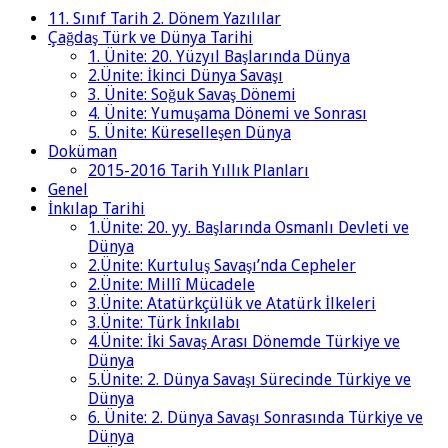
11. Sınıf Tarih 2. Dönem Yazılılar
Çağdaş Türk ve Dünya Tarihi
1. Ünite: 20. Yüzyıl Başlarında Dünya
2.Ünite: İkinci Dünya Savaşı
3. Ünite: Soğuk Savaş Dönemi
4. Ünite: Yumuşama Dönemi ve Sonrası
5. Ünite: Küreselleşen Dünya
Doküman
2015-2016 Tarih Yıllık Planları
Genel
İnkılap Tarihi
1.Ünite: 20. yy. Başlarında Osmanlı Devleti ve
Dünya
2.Ünite: Kurtuluş Savaşı’nda Cepheler
2.Ünite: Millî Mücadele
3.Ünite: Atatürkçülük ve Atatürk İlkeleri
3.Ünite: Türk İnkılabı
4.Ünite: İki Savaş Arası Dönemde Türkiye ve
Dünya
5.Ünite: 2. Dünya Savaşı Sürecinde Türkiye ve
Dünya
6. Ünite: 2. Dünya Savaşı Sonrasında Türkiye ve
Dünya