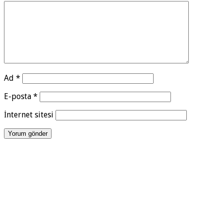
Ad
*
E-posta
*
İnternet sitesi