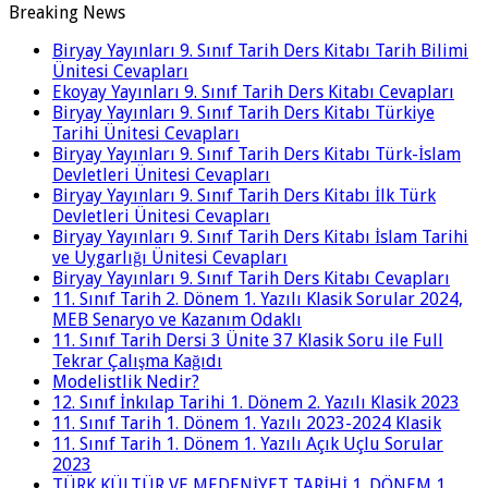
Breaking News
Biryay Yayınları 9. Sınıf Tarih Ders Kitabı Tarih Bilimi
Ünitesi Cevapları
Ekoyay Yayınları 9. Sınıf Tarih Ders Kitabı Cevapları
Biryay Yayınları 9. Sınıf Tarih Ders Kitabı Türkiye
Tarihi Ünitesi Cevapları
Biryay Yayınları 9. Sınıf Tarih Ders Kitabı Türk-İslam
Devletleri Ünitesi Cevapları
Biryay Yayınları 9. Sınıf Tarih Ders Kitabı İlk Türk
Devletleri Ünitesi Cevapları
Biryay Yayınları 9. Sınıf Tarih Ders Kitabı İslam Tarihi
ve Uygarlığı Ünitesi Cevapları
Biryay Yayınları 9. Sınıf Tarih Ders Kitabı Cevapları
11. Sınıf Tarih 2. Dönem 1. Yazılı Klasik Sorular 2024,
MEB Senaryo ve Kazanım Odaklı
11. Sınıf Tarih Dersi 3 Ünite 37 Klasik Soru ile Full
Tekrar Çalışma Kağıdı
Modelistlik Nedir?
12. Sınıf İnkılap Tarihi 1. Dönem 2. Yazılı Klasik 2023
11. Sınıf Tarih 1. Dönem 1. Yazılı 2023-2024 Klasik
11. Sınıf Tarih 1. Dönem 1. Yazılı Açık Uçlu Sorular
2023
TÜRK KÜLTÜR VE MEDENİYET TARİHİ 1. DÖNEM 1.