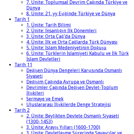
7. Ünite: Toplumsal Devrim Çağında Türkiye ve
Dünya
8. Ünite: 21. yy Eşiğinde Türkiye ve Dünya
Tarih 1
1. Ünite: Tarih Bilimi
2. Ünite: İnsanlığın İlk Dönemleri
3. Ünite: Orta Çağ'da Dünya
4. Ünite: İlk ve Orta Çağlarda Türk Dünyası
5. Ünite: İslam Medeniyetinin Doğuşu
6. Ünite: Türklerin İslamiyeti Kabulu ve İlk Türk
İslam Devletleri
Tarih 11
Değişen Dünya Dengeleri Karşısında Osmanlı
Siyaseti
Değişim Çağında Avrupa ve Osmanlı
Devrimler Çağında Değişen Devlet-Toplum
İlişkileri
Sermaye ve Emek
Uluslararası İlişkilerde Denge Stratejisi
Tarih 2
2. Ünite: Beylikten Devlete Osmanlı Siyaseti
(1300-1453)
3. Ünite: Arayış Yılları (1600-1700)
3. Ünite: Devletleşme Sürecinde Savaşçılar ve