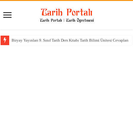
Biryay Yayınları 9. Sınıf Tarih Ders Kitabı Tarih Bilimi Ünitesi Cevapları