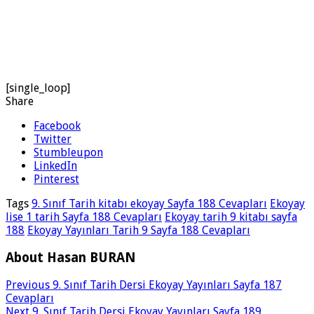
[single_loop]
Share
Facebook
Twitter
Stumbleupon
LinkedIn
Pinterest
Tags
9. Sınıf Tarih kitabı ekoyay Sayfa 188 Cevapları
Ekoyay
lise 1 tarih Sayfa 188 Cevapları
Ekoyay tarih 9 kitabı sayfa
188
Ekoyay Yayınları Tarih 9 Sayfa 188 Cevapları
About Hasan BURAN
Previous
9. Sınıf Tarih Dersi Ekoyay Yayınları Sayfa 187
Cevapları
Next
9. Sınıf Tarih Dersi Ekoyay Yayınları Sayfa 189