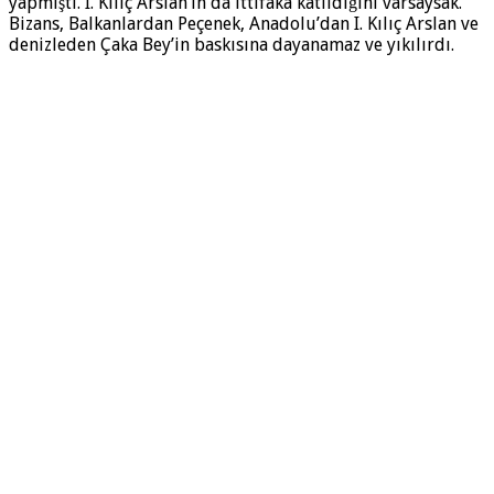
yapmıştı. I. Kılıç Arslan’ın da ittifaka katıldığını varsaysak.
Bizans, Balkanlardan Peçenek, Anadolu’dan I. Kılıç Arslan ve
denizleden Çaka Bey’in baskısına dayanamaz ve yıkılırdı.