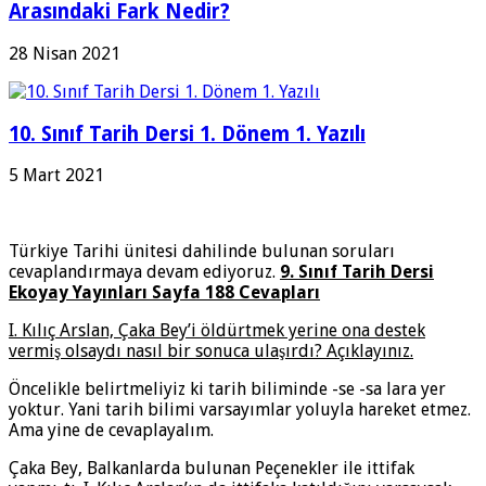
Arasındaki Fark Nedir?
28 Nisan 2021
10. Sınıf Tarih Dersi 1. Dönem 1. Yazılı
5 Mart 2021
Türkiye Tarihi ünitesi dahilinde bulunan soruları
cevaplandırmaya devam ediyoruz.
9. Sınıf Tarih Dersi
Ekoyay Yayınları Sayfa 188 Cevapları
I. Kılıç Arslan, Çaka Bey’i öldürtmek yerine ona destek
vermiş olsaydı nasıl bir sonuca ulaşırdı? Açıklayınız.
Öncelikle belirtmeliyiz ki tarih biliminde -se -sa lara yer
yoktur. Yani tarih bilimi varsayımlar yoluyla hareket etmez.
Ama yine de cevaplayalım.
Çaka Bey, Balkanlarda bulunan Peçenekler ile ittifak