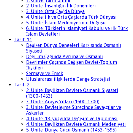
1. Ünite: Tarih Bilimi
2. Ünite: İnsanlığın İlk Dönemleri
3. Ünite: Orta Çağ'da Dünya
4. Ünite: İlk ve Orta Çağlarda Türk Dünyası
5. Ünite: İslam Medeniyetinin Doğuşu
6. Ünite: Türklerin İslamiyeti Kabulu ve İlk Türk
İslam Devletleri
Tarih 11
Değişen Dünya Dengeleri Karşısında Osmanlı
Siyaseti
Değişim Çağında Avrupa ve Osmanlı
Devrimler Çağında Değişen Devlet-Toplum
İlişkileri
Sermaye ve Emek
Uluslararası İlişkilerde Denge Stratejisi
Tarih 2
2. Ünite: Beylikten Devlete Osmanlı Siyaseti
(1300-1453)
3. Ünite: Arayış Yılları (1600-1700)
3. Ünite: Devletleşme Sürecinde Savaşçılar ve
Askerler
4. Ünite: 18. yüzyılda Değişim ve Diplomasi
4. Ünite: Beylikten Devlete Osmanlı Medeniyeti
5. Ünite: Dünya Gücü Osmanlı (1453-1595)