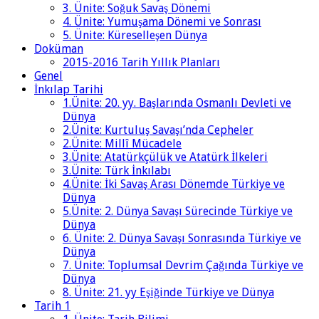
3. Ünite: Soğuk Savaş Dönemi
4. Ünite: Yumuşama Dönemi ve Sonrası
5. Ünite: Küreselleşen Dünya
Doküman
2015-2016 Tarih Yıllık Planları
Genel
İnkılap Tarihi
1.Ünite: 20. yy. Başlarında Osmanlı Devleti ve
Dünya
2.Ünite: Kurtuluş Savaşı’nda Cepheler
2.Ünite: Millî Mücadele
3.Ünite: Atatürkçülük ve Atatürk İlkeleri
3.Ünite: Türk İnkılabı
4.Ünite: İki Savaş Arası Dönemde Türkiye ve
Dünya
5.Ünite: 2. Dünya Savaşı Sürecinde Türkiye ve
Dünya
6. Ünite: 2. Dünya Savaşı Sonrasında Türkiye ve
Dünya
7. Ünite: Toplumsal Devrim Çağında Türkiye ve
Dünya
8. Ünite: 21. yy Eşiğinde Türkiye ve Dünya
Tarih 1