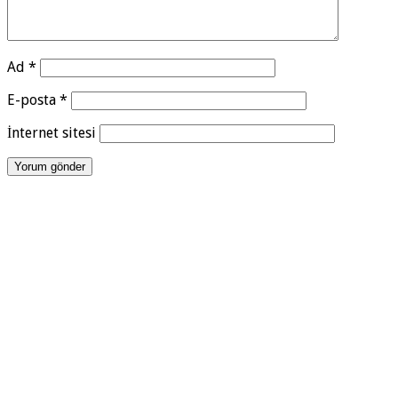
Ad
*
E-posta
*
İnternet sitesi