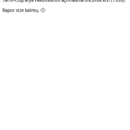
Tarih-Coğrafya Fakültesinin açılmasına öncülük etti (1936).
Rapor size kalmış. 🙂