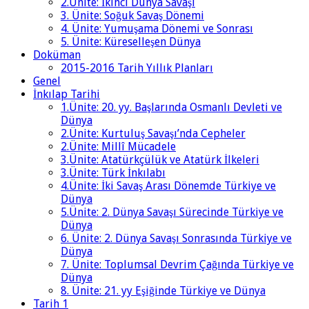
2.Ünite: İkinci Dünya Savaşı
3. Ünite: Soğuk Savaş Dönemi
4. Ünite: Yumuşama Dönemi ve Sonrası
5. Ünite: Küreselleşen Dünya
Doküman
2015-2016 Tarih Yıllık Planları
Genel
İnkılap Tarihi
1.Ünite: 20. yy. Başlarında Osmanlı Devleti ve
Dünya
2.Ünite: Kurtuluş Savaşı’nda Cepheler
2.Ünite: Millî Mücadele
3.Ünite: Atatürkçülük ve Atatürk İlkeleri
3.Ünite: Türk İnkılabı
4.Ünite: İki Savaş Arası Dönemde Türkiye ve
Dünya
5.Ünite: 2. Dünya Savaşı Sürecinde Türkiye ve
Dünya
6. Ünite: 2. Dünya Savaşı Sonrasında Türkiye ve
Dünya
7. Ünite: Toplumsal Devrim Çağında Türkiye ve
Dünya
8. Ünite: 21. yy Eşiğinde Türkiye ve Dünya
Tarih 1