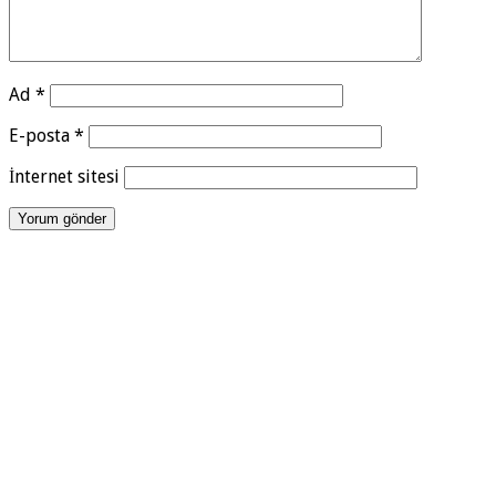
Ad
*
E-posta
*
İnternet sitesi