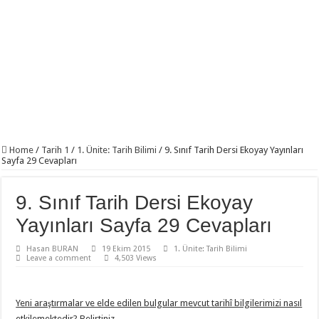
11. Sınıf Tarih Dersi 3 Ünite 37 Klasik Soru ile Full Tekrar Çalışma Kağıdı
Modelistlik Nedir?
12. Sınıf İnkılap Tarihi 1. Dönem 2. Yazılı Klasik 2023
11. Sınıf Tarih 1. Dönem 1. Yazılı 2023-2024 Klasik
11. Sınıf Tarih 1. Dönem 1. Yazılı Açık Uçlu Sorular 2023
TÜRK KÜLTÜR VE MEDENİYET TARİHİ 1. DÖNEM 1. YAZILI 2023
Sancağa Çıkma Usulü (Sancak Sistemi) Nedir?
Home
/
Tarih 1
/
1. Ünite: Tarih Bilimi
/
9. Sınıf Tarih Dersi Ekoyay Yayınları
Sayfa 29 Cevapları
10. Sınıf Tarih Dersi 2. Dönem 1. Yazılı Test
11. Sınıf Tarih 2. Dönem 1. Yazılı Klasik ve Video Çözümlü
9. Sınıf Tarih Dersi Ekoyay
Yayınları Sayfa 29 Cevapları
Hasan BURAN
19 Ekim 2015
1. Ünite: Tarih Bilimi
Leave a comment
4,503 Views
Yeni araştırmalar ve elde edilen bulgular mevcut tarihî bilgilerimizi nasıl
etkilemektedir? Belirtiniz.