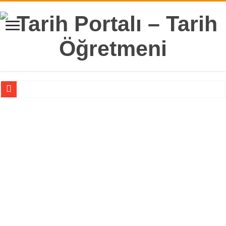
Biryay Yayınları 9. Sınıf Tarih Ders Kitabı Tarih Bilimi Ünitesi Cevapları
Ekoyay Yayınları 9. Sınıf Tarih Ders Kitabı Cevapları
Biryay Yayınları 9. Sınıf Tarih Ders Kitabı Türkiye Tarihi Ünitesi Cevapları
Biryay Yayınları 9. Sınıf Tarih Ders Kitabı Türk-İslam Devletleri Ünitesi Cevapla
Biryay Yayınları 9. Sınıf Tarih Ders Kitabı İlk Türk Devletleri Ünitesi Cevapları
Biryay Yayınları 9. Sınıf Tarih Ders Kitabı İslam Tarihi ve Uygarlığı Ünitesi Ceva
Biryay Yayınları 9. Sınıf Tarih Ders Kitabı Cevapları
11. Sınıf Tarih 2. Dönem 1. Yazılı Klasik Sorular 2024, MEB Senaryo ve Kazanı