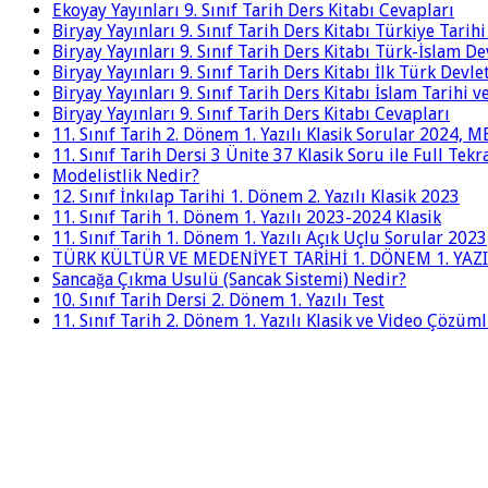
Ekoyay Yayınları 9. Sınıf Tarih Ders Kitabı Cevapları
Biryay Yayınları 9. Sınıf Tarih Ders Kitabı Türkiye Tarih
Biryay Yayınları 9. Sınıf Tarih Ders Kitabı Türk-İslam De
Biryay Yayınları 9. Sınıf Tarih Ders Kitabı İlk Türk Devle
Biryay Yayınları 9. Sınıf Tarih Ders Kitabı İslam Tarihi 
Biryay Yayınları 9. Sınıf Tarih Ders Kitabı Cevapları
11. Sınıf Tarih 2. Dönem 1. Yazılı Klasik Sorular 2024,
11. Sınıf Tarih Dersi 3 Ünite 37 Klasik Soru ile Full Tek
Modelistlik Nedir?
12. Sınıf İnkılap Tarihi 1. Dönem 2. Yazılı Klasik 2023
11. Sınıf Tarih 1. Dönem 1. Yazılı 2023-2024 Klasik
11. Sınıf Tarih 1. Dönem 1. Yazılı Açık Uçlu Sorular 2023
TÜRK KÜLTÜR VE MEDENİYET TARİHİ 1. DÖNEM 1. YAZI
Sancağa Çıkma Usulü (Sancak Sistemi) Nedir?
10. Sınıf Tarih Dersi 2. Dönem 1. Yazılı Test
11. Sınıf Tarih 2. Dönem 1. Yazılı Klasik ve Video Çözüm