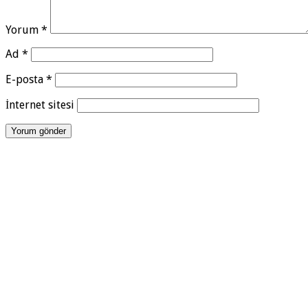
Yorum
*
Ad
*
E-posta
*
İnternet sitesi