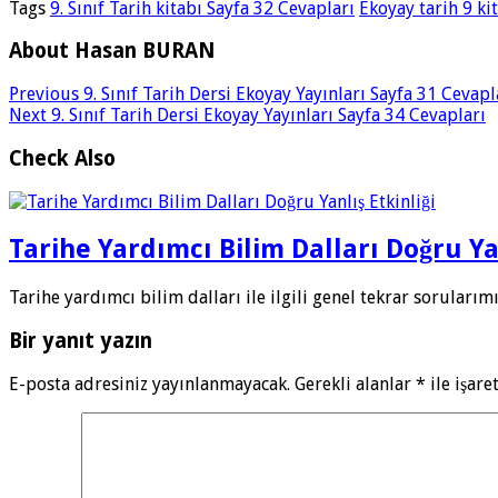
Tags
9. Sınıf Tarih kitabı Sayfa 32 Cevapları
Ekoyay tarih 9 ki
About Hasan BURAN
Previous
9. Sınıf Tarih Dersi Ekoyay Yayınları Sayfa 31 Cevapl
Next
9. Sınıf Tarih Dersi Ekoyay Yayınları Sayfa 34 Cevapları
Check Also
Tarihe Yardımcı Bilim Dalları Doğru Yan
Tarihe yardımcı bilim dalları ile ilgili genel tekrar soruları
Bir yanıt yazın
E-posta adresiniz yayınlanmayacak.
Gerekli alanlar
*
ile işare