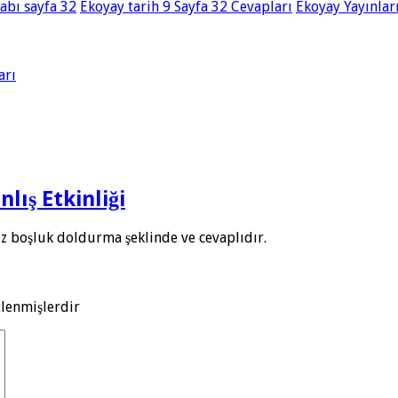
tabı sayfa 32
Ekoyay tarih 9 Sayfa 32 Cevapları
Ekoyay Yayınlar
arı
lış Etkinliği
mız boşluk doldurma şeklinde ve cevaplıdır.
tlenmişlerdir