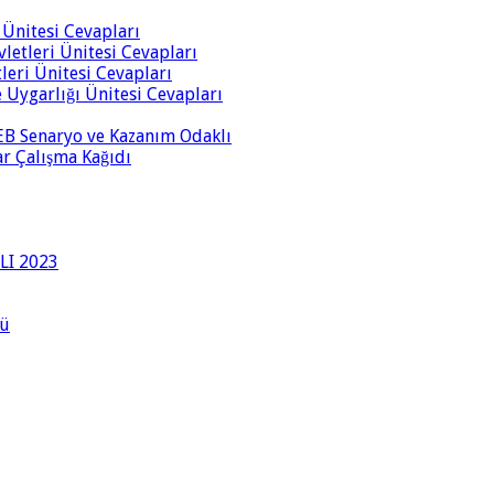
i Ünitesi Cevapları
vletleri Ünitesi Cevapları
tleri Ünitesi Cevapları
ve Uygarlığı Ünitesi Cevapları
 MEB Senaryo ve Kazanım Odaklı
rar Çalışma Kağıdı
LI 2023
lü