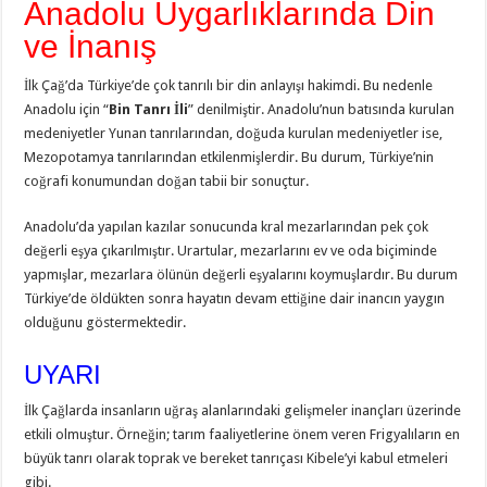
Anadolu Uygarlıklarında Din
ve İnanış
İlk Çağ’da Türkiye’de çok tanrılı bir din anlayışı hakimdi. Bu nedenle
Anadolu için “
Bin Tanrı İli
” denilmiştir. Anadolu’nun batısında kurulan
medeniyetler Yunan tanrılarından, doğuda kurulan medeniyetler ise,
Mezopotamya tanrılarından etkilenmişlerdir. Bu durum, Türkiye’nin
coğrafi konumundan doğan tabii bir sonuçtur.
Anadolu’da yapılan kazılar sonucunda kral mezarlarından pek çok
değerli eşya çıkarılmıştır. Urartular, mezarlarını ev ve oda biçiminde
yapmışlar, mezarlara ölünün değerli eşyalarını koymuşlardır. Bu durum
Türkiye’de öldükten sonra hayatın devam ettiğine dair inancın yaygın
olduğunu göstermektedir.
UYARI
İlk Çağlarda insanların uğraş alanlarındaki gelişmeler inançları üzerinde
etkili olmuştur. Örneğin; tarım faaliyetlerine önem veren Frigyalıların en
büyük tanrı olarak toprak ve bereket tanrıçası Kibele’yi kabul etmeleri
gibi.