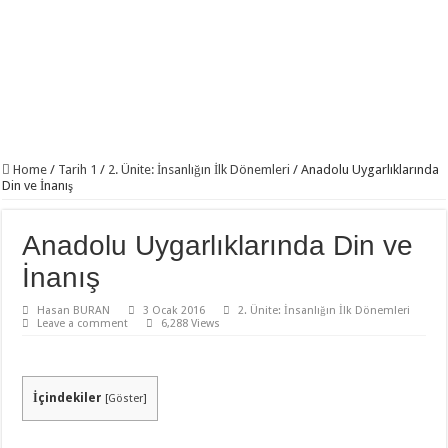
Home
/
Tarih 1
/
2. Ünite: İnsanlığın İlk Dönemleri
/
Anadolu Uygarlıklarında
Din ve İnanış
Anadolu Uygarlıklarında Din ve
İnanış
Hasan BURAN
3 Ocak 2016
2. Ünite: İnsanlığın İlk Dönemleri
Leave a comment
6,288 Views
İçindekiler
[
Göster
]