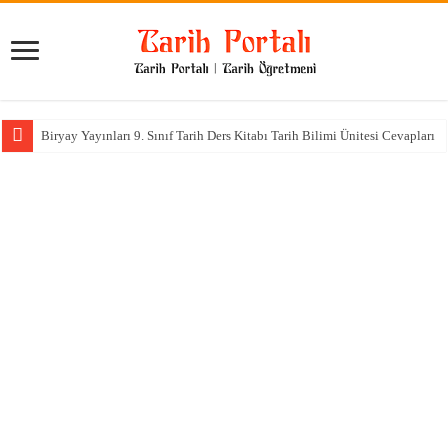
Biryay Yayınları 9. Sınıf Tarih Ders Kitabı Tarih Bilimi Ünitesi Cevapları