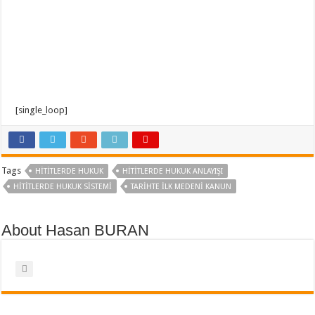
[single_loop]
Tags
HITITLERDE HUKUK
HITITLERDE HUKUK ANLAYIŞI
HITITLERDE HUKUK SISTEMI
TARIHTE ILK MEDENI KANUN
About Hasan BURAN