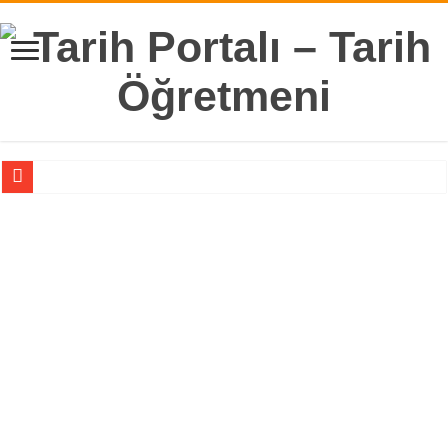
Biryay Yayınları 9. Sınıf Tarih Ders Kitabı Tarih Bilimi Ünitesi Cevapları
Ekoyay Yayınları 9. Sınıf Tarih Ders Kitabı Cevapları
Biryay Yayınları 9. Sınıf Tarih Ders Kitabı Türkiye Tarihi Ünitesi Cevapları
Biryay Yayınları 9. Sınıf Tarih Ders Kitabı Türk-İslam Devletleri Ünitesi Cevapla
Biryay Yayınları 9. Sınıf Tarih Ders Kitabı İlk Türk Devletleri Ünitesi Cevapları
Biryay Yayınları 9. Sınıf Tarih Ders Kitabı İslam Tarihi ve Uygarlığı Ünitesi Ceva
Biryay Yayınları 9. Sınıf Tarih Ders Kitabı Cevapları
11. Sınıf Tarih 2. Dönem 1. Yazılı Klasik Sorular 2024, MEB Senaryo ve Kazanı