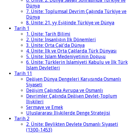
6. Ünite: 2. Dünya Savaşı Sonrasında Türkiye ve
Dünya
7. Ünite: Toplumsal Devrim Çağında Türkiye ve
Dünya
8. Ünite: 21. yy Eşiğinde Türkiye ve Dünya
Tarih 1
1. Ünite: Tarih Bilimi
2. Ünite: İnsanlığın İlk Dönemleri
3. Ünite: Orta Çağ'da Dünya
4. Ünite: İlk ve Orta Çağlarda Türk Dünyası
5. Ünite: İslam Medeniyetinin Doğuşu
6. Ünite: Türklerin İslamiyeti Kabulu ve İlk Türk
İslam Devletleri
Tarih 11
Değişen Dünya Dengeleri Karşısında Osmanlı
Siyaseti
Değişim Çağında Avrupa ve Osmanlı
Devrimler Çağında Değişen Devlet-Toplum
İlişkileri
Sermaye ve Emek
Uluslararası İlişkilerde Denge Stratejisi
Tarih 2
2. Ünite: Beylikten Devlete Osmanlı Siyaseti
(1300-1453)