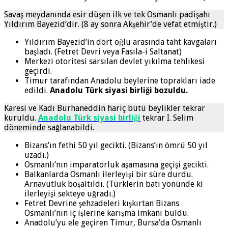
Savaş meydanında esir düşen ilk ve tek Osmanlı padişahı
Yıldırım Bayezid’dir. (8 ay sonra Akşehir’de vefat etmiştir.)
Yıldırım Bayezid’in dört oğlu arasında taht kavgaları
başladı. (Fetret Devri veya Fasıla-i Saltanat)
Merkezi otoritesi sarsılan devlet yıkılma tehlikesi
geçirdi.
Timur tarafından Anadolu beylerine toprakları iade
edildi.
Anadolu Türk siyasi birliği bozuldu.
Karesi ve Kadı Burhaneddin hariç bütü beylikler tekrar
kuruldu.
Anadolu Türk siyasi birliği
tekrar I. Selim
döneminde sağlanabildi.
Bizans’ın fethi 50 yıl gecikti. (Bizans’ın ömrü 50 yıl
uzadı.)
Osmanlı’nın imparatorluk aşamasına geçişi gecikti.
Balkanlarda Osmanlı ilerleyişi bir süre durdu.
Arnavutluk boşaltıldı. (Türklerin batı yönünde ki
ilerleyişi sekteye uğradı.)
Fetret Devrine şehzadeleri kışkırtan Bizans
Osmanlı’nın iç işlerine karışma imkanı buldu.
Anadolu’yu ele geçiren Timur, Bursa’da Osmanlı