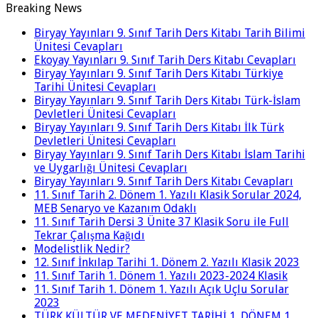
Breaking News
Biryay Yayınları 9. Sınıf Tarih Ders Kitabı Tarih Bilimi
Ünitesi Cevapları
Ekoyay Yayınları 9. Sınıf Tarih Ders Kitabı Cevapları
Biryay Yayınları 9. Sınıf Tarih Ders Kitabı Türkiye
Tarihi Ünitesi Cevapları
Biryay Yayınları 9. Sınıf Tarih Ders Kitabı Türk-İslam
Devletleri Ünitesi Cevapları
Biryay Yayınları 9. Sınıf Tarih Ders Kitabı İlk Türk
Devletleri Ünitesi Cevapları
Biryay Yayınları 9. Sınıf Tarih Ders Kitabı İslam Tarihi
ve Uygarlığı Ünitesi Cevapları
Biryay Yayınları 9. Sınıf Tarih Ders Kitabı Cevapları
11. Sınıf Tarih 2. Dönem 1. Yazılı Klasik Sorular 2024,
MEB Senaryo ve Kazanım Odaklı
11. Sınıf Tarih Dersi 3 Ünite 37 Klasik Soru ile Full
Tekrar Çalışma Kağıdı
Modelistlik Nedir?
12. Sınıf İnkılap Tarihi 1. Dönem 2. Yazılı Klasik 2023
11. Sınıf Tarih 1. Dönem 1. Yazılı 2023-2024 Klasik
11. Sınıf Tarih 1. Dönem 1. Yazılı Açık Uçlu Sorular
2023
TÜRK KÜLTÜR VE MEDENİYET TARİHİ 1. DÖNEM 1.