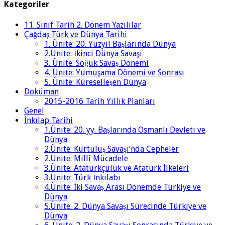
Kategoriler
11. Sınıf Tarih 2. Dönem Yazılılar
Çağdaş Türk ve Dünya Tarihi
1. Ünite: 20. Yüzyıl Başlarında Dünya
2.Ünite: İkinci Dünya Savaşı
3. Ünite: Soğuk Savaş Dönemi
4. Ünite: Yumuşama Dönemi ve Sonrası
5. Ünite: Küreselleşen Dünya
Doküman
2015-2016 Tarih Yıllık Planları
Genel
İnkılap Tarihi
1.Ünite: 20. yy. Başlarında Osmanlı Devleti ve
Dünya
2.Ünite: Kurtuluş Savaşı’nda Cepheler
2.Ünite: Millî Mücadele
3.Ünite: Atatürkçülük ve Atatürk İlkeleri
3.Ünite: Türk İnkılabı
4.Ünite: İki Savaş Arası Dönemde Türkiye ve
Dünya
5.Ünite: 2. Dünya Savaşı Sürecinde Türkiye ve
Dünya