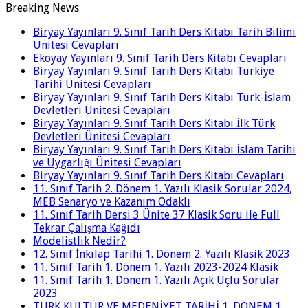
Breaking News
Biryay Yayınları 9. Sınıf Tarih Ders Kitabı Tarih Bilimi
Ünitesi Cevapları
Ekoyay Yayınları 9. Sınıf Tarih Ders Kitabı Cevapları
Biryay Yayınları 9. Sınıf Tarih Ders Kitabı Türkiye
Tarihi Ünitesi Cevapları
Biryay Yayınları 9. Sınıf Tarih Ders Kitabı Türk-İslam
Devletleri Ünitesi Cevapları
Biryay Yayınları 9. Sınıf Tarih Ders Kitabı İlk Türk
Devletleri Ünitesi Cevapları
Biryay Yayınları 9. Sınıf Tarih Ders Kitabı İslam Tarihi
ve Uygarlığı Ünitesi Cevapları
Biryay Yayınları 9. Sınıf Tarih Ders Kitabı Cevapları
11. Sınıf Tarih 2. Dönem 1. Yazılı Klasik Sorular 2024,
MEB Senaryo ve Kazanım Odaklı
11. Sınıf Tarih Dersi 3 Ünite 37 Klasik Soru ile Full
Tekrar Çalışma Kağıdı
Modelistlik Nedir?
12. Sınıf İnkılap Tarihi 1. Dönem 2. Yazılı Klasik 2023
11. Sınıf Tarih 1. Dönem 1. Yazılı 2023-2024 Klasik
11. Sınıf Tarih 1. Dönem 1. Yazılı Açık Uçlu Sorular
2023
TÜRK KÜLTÜR VE MEDENİYET TARİHİ 1. DÖNEM 1.