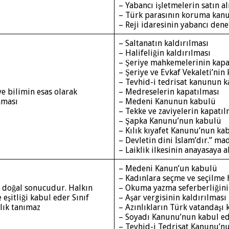
– Yabancı işletmelerin satın a
– Türk parasının koruma kan
– Reji idaresinin yabancı den
– Saltanatın kaldırılması
– Halifeliğin kaldırılması
– Şeriye mahkemelerinin kapa
– Şeriye ve Evkaf Vekaleti’nin 
– Tevhid-i tedrisat kanunun k
e bilimin esas olarak
– Medreselerin kapatılması
nması
– Medeni Kanunun kabulü
– Tekke ve zaviyelerin kapatıl
– Şapka Kanunu’nun kabulü
– Kılık kıyafet Kanunu’nun ka
– Devletin dini İslam’dır.” m
– Laiklik ilkesinin anayasaya 
– Medeni Kanun’un kabulü
– Kadınlara seçme ve seçilme 
in doğal sonucudur. Halkın
– Okuma yazma seferberliğini
şitliği kabul eder Sınıf
– Aşar vergisinin kaldırılması
lık tanımaz
– Azınlıkların Türk vatandaşı
– Soyadı Kanunu’nun kabul ed
– Tevhid-i Tedrisat Kanunu’n