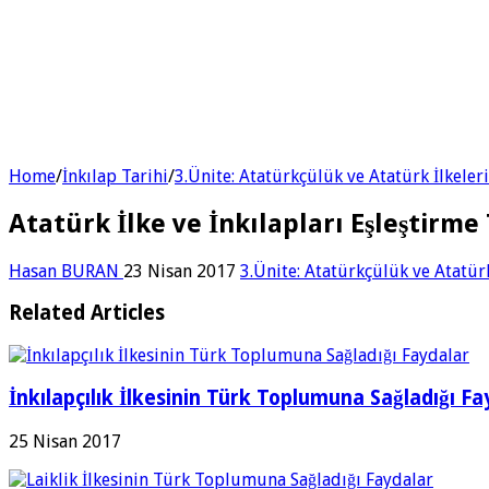
Home
/
İnkılap Tarihi
/
3.Ünite: Atatürkçülük ve Atatürk İlkeleri
Atatürk İlke ve İnkılapları Eşleştirme
Hasan BURAN
23 Nisan 2017
3.Ünite: Atatürkçülük ve Atatürk
Related Articles
İnkılapçılık İlkesinin Türk Toplumuna Sağladığı 
25 Nisan 2017