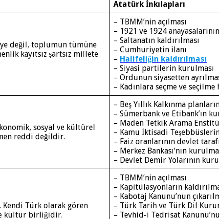
Atatürk İnkılapları
– TBMM’nin açılması
– 1921 ve 1924 anayasalarını
– Saltanatın kaldırılması
eye değil, toplumun tümüne
– Cumhuriyetin ilanı
nlik kayıtsız şartsız millete
–
Halifeliğin kaldırılması
– Siyasi partilerin kurulması
– Ordunun siyasetten ayrılma
– Kadınlara seçme ve seçilme 
– Beş Yıllık Kalkınma planları
– Sümerbank ve Etibank’ın ku
– Maden Tetkik Arama Enstit
konomik, sosyal ve kültürel
– Kamu İktisadi Teşebbüslerin
en reddi değildir.
– Faiz oranlarının devlet tara
– Merkez Bankası’nın kurulma
– Devlet Demir Yolarının kur
– TBMM’nin açılması
– Kapitülasyonların kaldırılm
– Kabotaj Kanunu’nun çıkarıl
ir. Kendi Türk olarak gören
– Türk Tarih ve Türk Dil Kur
 kültür birliğidir.
– Tevhid-i Tedrisat Kanunu’n