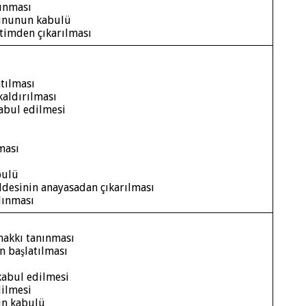
lınması
ununun kabulü
etimden çıkarılması
tılması
kaldırılması
abul edilmesi
ması
bulü
addesinin anayasadan çıkarılması
alınması
hakkı tanınması
n başlatılması
 kabul edilmesi
ilmesi
un kabulü