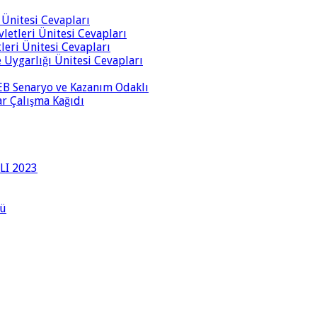
i Ünitesi Cevapları
vletleri Ünitesi Cevapları
tleri Ünitesi Cevapları
ve Uygarlığı Ünitesi Cevapları
 MEB Senaryo ve Kazanım Odaklı
rar Çalışma Kağıdı
LI 2023
lü