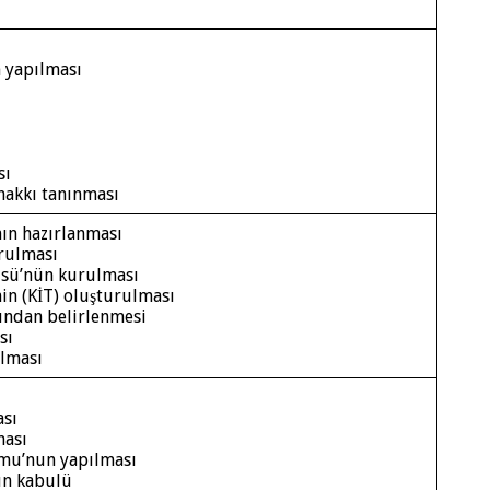
n yapılması
sı
hakkı tanınması
nın hazırlanması
rulması
üsü’nün kurulması
in (KİT) oluşturulması
fından belirlenmesi
sı
ulması
ası
ması
umu’nun yapılması
un kabulü