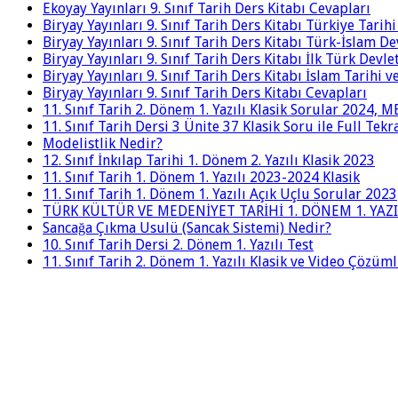
Ekoyay Yayınları 9. Sınıf Tarih Ders Kitabı Cevapları
Biryay Yayınları 9. Sınıf Tarih Ders Kitabı Türkiye Tarih
Biryay Yayınları 9. Sınıf Tarih Ders Kitabı Türk-İslam De
Biryay Yayınları 9. Sınıf Tarih Ders Kitabı İlk Türk Devle
Biryay Yayınları 9. Sınıf Tarih Ders Kitabı İslam Tarihi 
Biryay Yayınları 9. Sınıf Tarih Ders Kitabı Cevapları
11. Sınıf Tarih 2. Dönem 1. Yazılı Klasik Sorular 2024,
11. Sınıf Tarih Dersi 3 Ünite 37 Klasik Soru ile Full Tek
Modelistlik Nedir?
12. Sınıf İnkılap Tarihi 1. Dönem 2. Yazılı Klasik 2023
11. Sınıf Tarih 1. Dönem 1. Yazılı 2023-2024 Klasik
11. Sınıf Tarih 1. Dönem 1. Yazılı Açık Uçlu Sorular 2023
TÜRK KÜLTÜR VE MEDENİYET TARİHİ 1. DÖNEM 1. YAZI
Sancağa Çıkma Usulü (Sancak Sistemi) Nedir?
10. Sınıf Tarih Dersi 2. Dönem 1. Yazılı Test
11. Sınıf Tarih 2. Dönem 1. Yazılı Klasik ve Video Çözüm