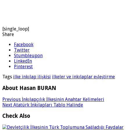
[single_loop]
Share
Facebook
Twitter
Stumbleupon
LinkedIn
Pinterest
Tags
ilke inkılap ilişkisi
ilkeler ve inkılaplar eşleştirme
About Hasan BURAN
Previous
İnkılapçılık İlkesinin Anahtar Kelimeleri
Next
Atatürk İnkılapları Tablo Halinde
Check Also