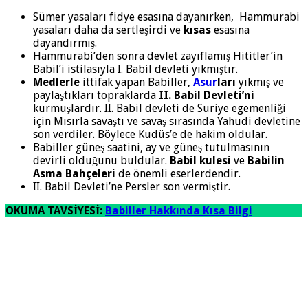
Sümer yasaları fidye esasına dayanırken, Hammurabi
yasaları daha da sertleşirdi ve
kısas
esasına
dayandırmış.
Hammurabi’den sonra devlet zayıflamış Hititler’in
Babil’i istilasıyla I. Babil devleti yıkmıştır.
Medlerle
ittifak yapan Babiller,
Asur
ları
yıkmış ve
paylaştıkları topraklarda
II. Babil Devleti’ni
kurmuşlardır. II. Babil devleti de Suriye egemenliği
için Mısırla savaştı ve savaş sırasında Yahudi devletine
son verdiler. Böylece Kudüs’e de hakim oldular.
Babiller güneş saatini, ay ve güneş tutulmasının
devirli olduğunu buldular.
Babil kulesi
ve
Babilin
Asma Bahçeleri
de önemli eserlerdendir.
II. Babil Devleti’ne Persler son vermiştir.
OKUMA TAVSİYESİ:
Babiller Hakkında Kısa Bilgi