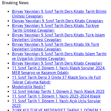
Breaking News
Biryay Yayınları 9. Sınıf Tarih Ders Kitabı Tarih Bilimi
Ünitesi Cevapları
Ekoyay Yayınları 9. Sınıf Tarih Ders Kitabı Cevapları
Biryay Yayınları 9. Sınıf Tarih Ders Kitabı Türkiye
Tarihi Ünitesi Cevapları
Biryay Yayınları 9. Sınıf Tarih Ders Kitabı Türk-İslam
Devletleri Ünitesi Cevapları
Biryay Yayınları 9. Sınıf Tarih Ders Kitabı İlk Türk
Devletleri Ünitesi Cevapları
Biryay Yayınları 9. Sınıf Tarih Ders Kitabı İslam Tarihi
ve Uygarlığı Ünitesi Cevapları
Biryay Yayınları 9. Sınıf Tarih Ders Kitabı Cevapları
11. Sınıf Tarih 2. Dönem 1. Yazılı Klasik Sorular 2024,
MEB Senaryo ve Kazanım Odaklı
11. Sınıf Tarih Dersi 3 Ünite 37 Klasik Soru ile Full
Tekrar Çalışma Kağıdı
Modelistlik Nedir?
12. Sınıf İnkılap Tarihi 1. Dönem 2. Yazılı Klasik 2023
11. Sınıf Tarih 1. Dönem 1. Yazılı 2023-2024 Klasik
11. Sınıf Tarih 1. Dönem 1. Yazılı Açık Uçlu Sorular
2023
TÜRK KÜLTÜR VE MEDENİYET TARİHİ 1. DÖNEM 1.