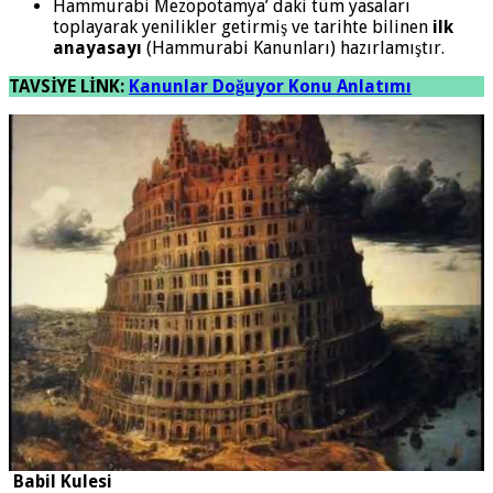
Hammurabi Mezopotamya’ daki tüm yasaları
toplayarak yenilikler getirmiş ve tarihte bilinen
ilk
anayasayı
(Hammurabi Kanunları) hazırlamıştır.
TAVSİYE LİNK:
Kanunlar Doğuyor Konu Anlatımı
Babil Kulesi