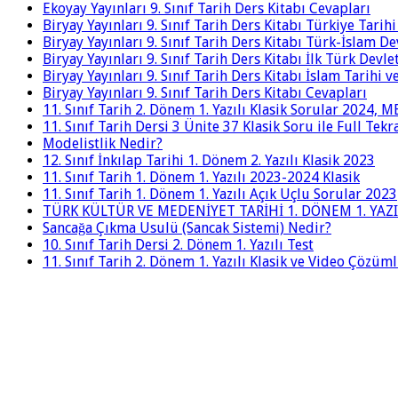
Ekoyay Yayınları 9. Sınıf Tarih Ders Kitabı Cevapları
Biryay Yayınları 9. Sınıf Tarih Ders Kitabı Türkiye Tarih
Biryay Yayınları 9. Sınıf Tarih Ders Kitabı Türk-İslam De
Biryay Yayınları 9. Sınıf Tarih Ders Kitabı İlk Türk Devle
Biryay Yayınları 9. Sınıf Tarih Ders Kitabı İslam Tarihi 
Biryay Yayınları 9. Sınıf Tarih Ders Kitabı Cevapları
11. Sınıf Tarih 2. Dönem 1. Yazılı Klasik Sorular 2024,
11. Sınıf Tarih Dersi 3 Ünite 37 Klasik Soru ile Full Tek
Modelistlik Nedir?
12. Sınıf İnkılap Tarihi 1. Dönem 2. Yazılı Klasik 2023
11. Sınıf Tarih 1. Dönem 1. Yazılı 2023-2024 Klasik
11. Sınıf Tarih 1. Dönem 1. Yazılı Açık Uçlu Sorular 2023
TÜRK KÜLTÜR VE MEDENİYET TARİHİ 1. DÖNEM 1. YAZI
Sancağa Çıkma Usulü (Sancak Sistemi) Nedir?
10. Sınıf Tarih Dersi 2. Dönem 1. Yazılı Test
11. Sınıf Tarih 2. Dönem 1. Yazılı Klasik ve Video Çözüm