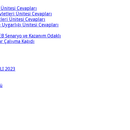
i Ünitesi Cevapları
vletleri Ünitesi Cevapları
tleri Ünitesi Cevapları
ve Uygarlığı Ünitesi Cevapları
 MEB Senaryo ve Kazanım Odaklı
rar Çalışma Kağıdı
LI 2023
lü