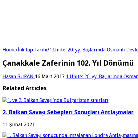
Home
/
İnkılap Tarihi
/
1.Ünite: 20. yy. Başlarında Osmanlı Devl
Çanakkale Zaferinin 102. Yıl Dönümü
Hasan BURAN
16 Mart 2017
1.Ünite: 20. yy. Başlarında Osma
Related Articles
2. Balkan Savaşı Sebepleri Sonuçları Antlaşmalar
11 Şubat 2021