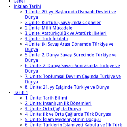
Genel
İnkılap Tarihi
1.Ünite: 20. yy. Başlarında Osmanlı Devleti ve
Dünya
2.Ünite: Kurtuluş Savaşı’nda Cepheler
2.Ünite: Millî Mücadele
3.Ünite: Atatürkçülük ve Atatürk İlkeleri
3.Ünite: Türk İnkılabı
4.Ünite: İki Savaş Arası Dönemde Türkiye ve
Dünya
5.Ünite: 2. Dünya Savaşı Sürecinde Türkiye ve
Dünya
6. Ünite: 2. Dünya Savaşı Sonrasında Türkiye ve
Dünya
7. Ünite: Toplumsal Devrim Çağında Türkiye ve
Dünya
8. Ünite: 21. yy Eşiğinde Türkiye ve Dünya
Tarih 1
1. Ünite: Tarih Bilimi
2. Ünite: İnsanlığın İlk Dönemleri
3. Ünite: Orta Çağ'da Dünya
4. Ünite: İlk ve Orta Çağlarda Türk Dünyası
5. Ünite: İslam Medeniyetinin Doğuşu
6. Ünite: Türklerin İslamiyeti Kabulu ve İlk Türk