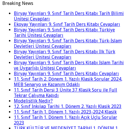
Breaking News
Biryay Yayınları 9. Sınıf Tarih Ders Kitabı Tarih Bilimi
Ünitesi Cevapları
Ekoyay Yayınları 9. Sınıf Tarih Ders Kitabı Cevapları
Biryay Yayınları 9. Sınıf Tarih Ders Kitabı Türkiye
Tarihi Ünitesi Cevapları
Biryay Yayınları 9. Sınıf Tarih Ders Kitabı Türk-İslam
Devletleri Ünitesi Cevapları
Biryay Yayınları 9. Sınıf Tarih Ders Kitabı İlk Türk
Devletleri Ünitesi Cevapları
Biryay Yayınları 9. Sınıf Tarih Ders Kitabı İslam Tarihi
ve Uygarlığı Ünitesi Cevapları
Biryay Yayınları 9. Sınıf Tarih Ders Kitabı Cevapları
11. Sınıf Tarih 2. Dönem 1. Yazılı Klasik Sorular 2024,
MEB Senaryo ve Kazanım Odaklı
11. Sınıf Tarih Dersi 3 Ünite 37 Klasik Soru ile Full
Tekrar Çalışma Kağıdı
Modelistlik Nedir?
12. Sınıf İnkılap Tarihi 1. Dönem 2. Yazılı Klasik 2023
11. Sınıf Tarih 1. Dönem 1. Yazılı 2023-2024 Klasik
11. Sınıf Tarih 1. Dönem 1. Yazılı Açık Uçlu Sorular
2023
TÜRK KÜLTÜR VE MEDENİYET TARİHİ 1. DÖNEM 1.