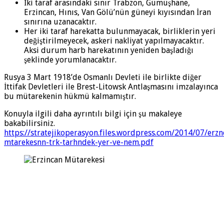
İki taraf arasındaki sınır Trabzon, Gümüşhane,
Erzincan, Hınıs, Van Gölü’nün güneyi kıyısından İran
sınırına uzanacaktır.
Her iki taraf harekatta bulunmayacak, birliklerin yeri
değiştirilmeyecek, askeri nakliyat yapılmayacaktır.
Aksi durum harb harekatının yeniden başladığı
şeklinde yorumlanacaktır.
Rusya 3 Mart 1918’de Osmanlı Devleti ile birlikte diğer
İttifak Devletleri ile Brest-Litowsk Antlaşmasını imzalayınca
bu mütarekenin hükmü kalmamıştır.
Konuyla ilgili daha ayrıntılı bilgi için şu makaleye
bakabilirsiniz.
https://stratejikoperasyon.files.wordpress.com/2014/07/erzn
mtarekesnn-trk-tarhndek-yer-ve-nem.pdf