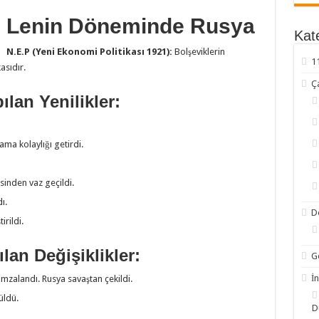
Lenin Döneminde Rusya
Kate
N.E.P (Yeni Ekonomi Politikası 1921):
Bolşeviklerin
1
asıdır.
Ç
lan Yenilikler:
ama kolaylığı getirdi.
esinden vaz geçildi.
ı.
D
irildi.
an Değişiklikler:
G
İn
imzalandı. Rusya savaştan çekildi.
üldü.
D