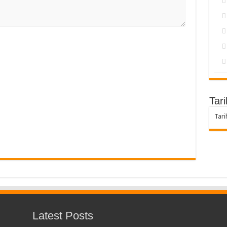
Tari
Tari
Latest Posts