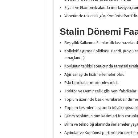
Siyasi ve Ekonomik alanda merkeziyetçi bir 
Yönetimde tek etkili güç Komünist Parti’dir
Stalin Dönemi Faal
Beş yıllık Kalkınma Planları ilk kez hazırlan
Kollektifleştirme Politikası izlendi. (Köylüle
amaçlandı.)
Köylünün tepkisi sonucunda tarımsal üreti
Ağır sanayide hızlı ilerlemeler oldu.
Eski fabrikalar modernleştirildi.
Traktör ve Demir çelik gibi yeni fabrikalar a
Toplum üzerinde baskı kurularak sindirme po
Toplum kesimleri arasında büyük eşitsizlikle
Eğitim toplumun tüm kesimleri için zorunlu
Bilim ve teknoloji alanında ilerlemeler yaşa
Aydınlar ve Komünist parti yöneticileri bir