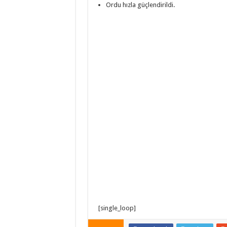
Ordu hızla güçlendirildi.
[single_loop]