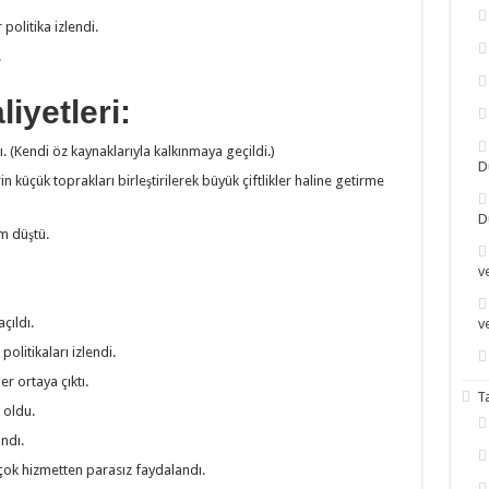
politika izlendi.
.
iyetleri:
dı. (Kendi öz kaynaklarıyla kalkınmaya geçildi.)
D
rin küçük toprakları birleştirilerek büyük çiftlikler haline getirme
D
m düştü.
v
çıldı.
v
litikaları izlendi.
r ortaya çıktı.
T
 oldu.
ndı.
 çok hizmetten parasız faydalandı.