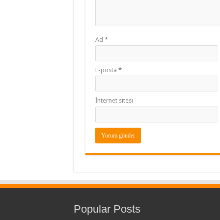
Ad
*
E-posta
*
İnternet sitesi
Popular Posts