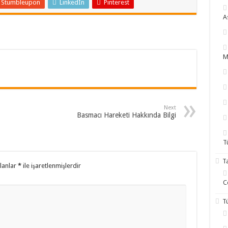
Stumbleupon
LinkedIn
Pinterest
A
M
Next
Basmacı Hareketi Hakkında Bilgi
T
T
alanlar
*
ile işaretlenmişlerdir
C
T