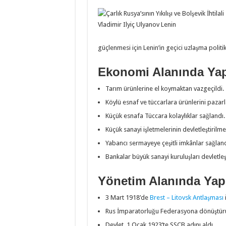
Vladimir Ilyiç Ulyanov Lenin
güçlenmesi için Lenin’in geçici uzlaşma politik
Ekonomi Alanında Yapı
Tarım ürünlerine el koymaktan vazgeçildi.
Köylü esnaf ve tüccarlara ürünlerini pazarl
Küçük esnafa Tüccara kolaylıklar sağlandı.
Küçük sanayi işletmelerinin devletleştirilm
Yabancı sermayeye çeşitli imkânlar sağland
Bankalar büyük sanayi kuruluşları devletleşt
Yönetim Alanında Yapıl
3 Mart 1918’de
Brest – Litovsk Antlaşması
Rus İmparatorluğu Federasyona dönüştür
Devlet 1 Ocak 1923’te SSCB adını aldı.