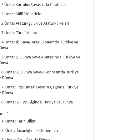
2.Ünite: Kurtuluş Savaşı’nda Cepheler
2.Ünite: Millî Mücadele
3.Ünite: Atatürkçülük ve Atatürk İlkeleri
3.Ünite: Türk İnkılabı
4.Ünite: İki Savaş Arası Dönemde Türkiye ve
ünya
5.Ünite: 2. Dünya Savaşı Sürecinde Türkiye ve
ünya
6. Ünite: 2. Dünya Savaşı Sonrasında Türkiye
e Dünya
7. Ünite: Toplumsal Devrim Çağında Türkiye
e Dünya
8. Ünite: 21. yy Eşiğinde Türkiye ve Dünya
arih 1
1. Ünite: Tarih Bilimi
2. Ünite: İnsanlığın İlk Dönemleri
3. Ünite: Orta Çağ'da Dünya