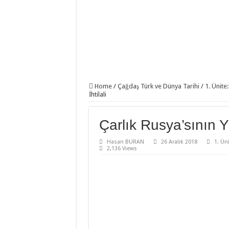
Home
/
Çağdaş Türk ve Dünya Tarihi
/
1. Ünite
İhtilali
Çarlık Rusya’sının Yık
Hasan BURAN
26 Aralık 2018
1. Ün
2,136 Views