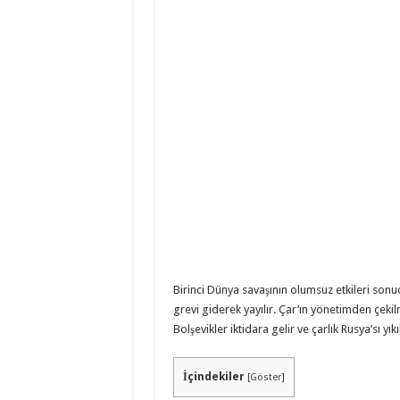
Birinci Dünya savaşının olumsuz etkileri sonu
grevi giderek yayılır. Çar’ın yönetimden çekil
Bolşevikler iktidara gelir ve çarlık Rusya’sı yıkıl
İçindekiler
[
Göster
]