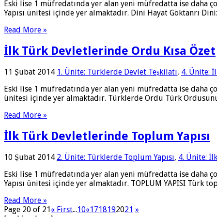
Eski lise 1 müfredatında yer alan yeni müfredatta ise daha ç
Yapısı ünitesi içinde yer almaktadır. Dini Hayat Göktanrı Dini
Read More »
İlk Türk Devletlerinde Ordu Kısa Özet
11 Şubat 2014
1. Ünite: Türklerde Devlet Teşkilatı
,
4. Ünite: 
Eski lise 1 müfredatında yer alan yeni müfredatta ise daha ço
ünitesi içinde yer almaktadır. Türklerde Ordu Türk Ordusunun
Read More »
İlk Türk Devletlerinde Toplum Yapısı
10 Şubat 2014
2. Ünite: Türklerde Toplum Yapısı
,
4. Ünite: İ
Eski lise 1 müfredatında yer alan yeni müfredatta ise daha ç
Yapısı ünitesi içinde yer almaktadır. TOPLUM YAPISI Türk top
Read More »
Page 20 of 21
« First
...
10
«
17
18
19
20
21
»