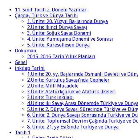
11. Sınıf Tarih 2. Dönem Yazılılar
Çağdaş Türk ve Dünya Tarihi
1. Ünite: 20. Yüzyıl Başlarında Dünya
2.Ünite: İkinci Dünya Savaşı
3. Ünite: Soğuk Savaş Dönemi
4. Ünite: Yumuşama Dönemi ve Sonrası
5. Ünite: Küreselleşen Dünya
Doküman
2015-2016 Tarih Yıllık Planları
Genel
İnkılap Tarihi
1.Ünite: 20. yy. Başlarında Osmanlı Devleti ve Dün
2.Ünite: Kurtuluş Savaşı’nda Cepheler
2.Ünite: Millî Mücadele
3.Ünite: Atatürkçülük ve Atatürk İlkeleri
3.Ünite: Türk İnkılabı
4.Ünite: İki Savaş Arası Dönemde Türkiye ve Düny
5.Ünite: 2. Dünya Savaşı Sürecinde Türkiye ve Dün
6. Ünite: 2. Dünya Savaşı Sonrasında Türkiye ve D
7. Ünite: Toplumsal Devrim Çağında Türkiye ve D
8. Ünite: 21. yy Eşiğinde Türkiye ve Dünya
Tarih 1