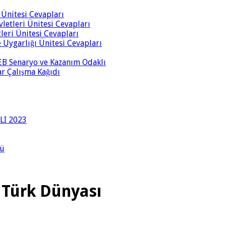
i Ünitesi Cevapları
vletleri Ünitesi Cevapları
tleri Ünitesi Cevapları
ve Uygarlığı Ünitesi Cevapları
 MEB Senaryo ve Kazanım Odaklı
rar Çalışma Kağıdı
LI 2023
lü
a Türk Dünyası