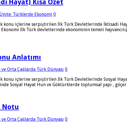
adi Hayat) Kısa Özet
 Ünite: Türklerde Ekonomi
0
k konu içlerine serpiştirilen İlk Türk Devletlerinde İktisadi H
 Ekonomi İlk Türk devletlerinde ekonominin temeli hayvancılığa 
Konu Anlatımı
lk ve Orta Çağlarda Türk Dünyası
0
ok konu içlerine serpiştirilen İlk Türk Devletlerinde Sosyal H
erinde Sosyal Hayat Hun ve Göktürklerde toplumsal yapı , göçe
s Notu
lk ve Orta Çağlarda Türk Dünyası
0