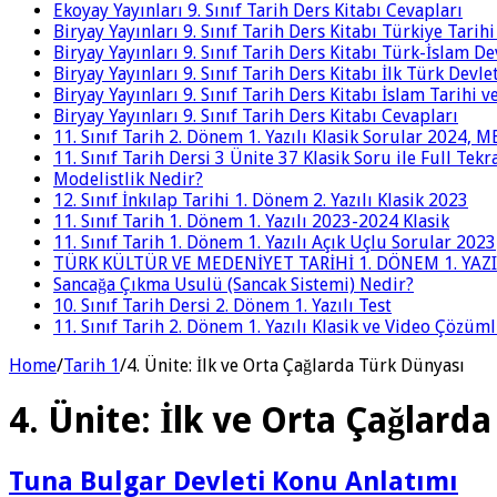
Ekoyay Yayınları 9. Sınıf Tarih Ders Kitabı Cevapları
Biryay Yayınları 9. Sınıf Tarih Ders Kitabı Türkiye Tarih
Biryay Yayınları 9. Sınıf Tarih Ders Kitabı Türk-İslam De
Biryay Yayınları 9. Sınıf Tarih Ders Kitabı İlk Türk Devle
Biryay Yayınları 9. Sınıf Tarih Ders Kitabı İslam Tarihi 
Biryay Yayınları 9. Sınıf Tarih Ders Kitabı Cevapları
11. Sınıf Tarih 2. Dönem 1. Yazılı Klasik Sorular 2024,
11. Sınıf Tarih Dersi 3 Ünite 37 Klasik Soru ile Full Tek
Modelistlik Nedir?
12. Sınıf İnkılap Tarihi 1. Dönem 2. Yazılı Klasik 2023
11. Sınıf Tarih 1. Dönem 1. Yazılı 2023-2024 Klasik
11. Sınıf Tarih 1. Dönem 1. Yazılı Açık Uçlu Sorular 2023
TÜRK KÜLTÜR VE MEDENİYET TARİHİ 1. DÖNEM 1. YAZI
Sancağa Çıkma Usulü (Sancak Sistemi) Nedir?
10. Sınıf Tarih Dersi 2. Dönem 1. Yazılı Test
11. Sınıf Tarih 2. Dönem 1. Yazılı Klasik ve Video Çözüm
Home
/
Tarih 1
/
4. Ünite: İlk ve Orta Çağlarda Türk Dünyası
4. Ünite: İlk ve Orta Çağlard
Tuna Bulgar Devleti Konu Anlatımı