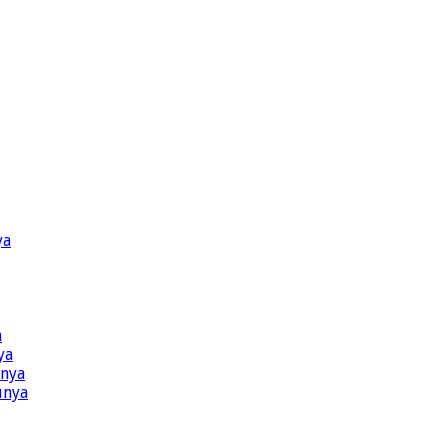
ya
a
ya
ünya
ünya