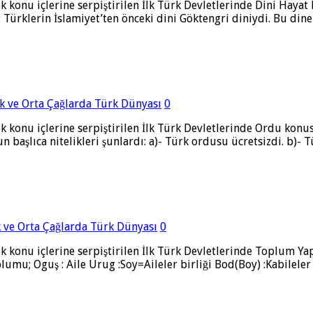
ok konu içlerine serpiştirilen İlk Türk Devletlerinde Dini Haya
: Türklerin İslamiyet’ten önceki dini Göktengri diniydi. Bu din
İlk ve Orta Çağlarda Türk Dünyası
0
k konu içlerine serpiştirilen İlk Türk Devletlerinde Ordu konus
 başlıca nitelikleri şunlardı: a)- Türk ordusu ücretsizdi. b)- 
lk ve Orta Çağlarda Türk Dünyası
0
ok konu içlerine serpiştirilen İlk Türk Devletlerinde Toplum Y
lumu; Oguş : Aile Urug :Soy=Aileler birliği Bod(Boy) :Kabilele