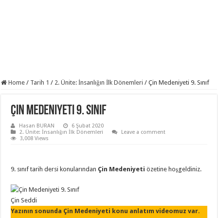
Home
/
Tarih 1
/
2. Ünite: İnsanlığın İlk Dönemleri
/
Çin Medeniyeti 9. Sınıf
Çin Medeniyeti 9. Sınıf
Hasan BURAN
6 Şubat 2020
2. Ünite: İnsanlığın İlk Dönemleri
Leave a comment
3,008 Views
9. sınıf tarih dersi konularından
Çin Medeniyeti
özetine hoşgeldiniz.
Çin Seddi
Yazının sonunda Çin Medeniyeti konu anlatım videomuz var.