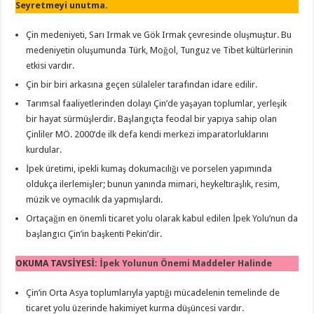
Seyretmeyi unutma.
Çin medeniyeti, Sarı Irmak ve Gök Irmak çevresinde oluşmuştur. Bu
medeniyetin oluşumunda Türk, Moğol, Tunguz ve Tibet kültürlerinin
etkisi vardır.
Çin bir biri arkasına geçen sülaleler tarafından idare edilir.
Tarımsal faaliyetlerinden dolayı Çin’de yaşayan toplumlar, yerleşik
bir hayat sürmüşlerdir. Başlangıçta feodal bir yapıya sahip olan
Çinliler MÖ. 2000’de ilk defa kendi merkezi imparatorluklarını
kurdular.
İpek üretimi, ipekli kumaş dokumacılığı ve porselen yapımında
oldukça ilerlemişler; bunun yanında mimari, heykeltıraşlık, resim,
müzik ve oymacılık da yapmışlardı.
Ortaçağın en önemli ticaret yolu olarak kabul edilen İpek Yolu’nun da
başlangıcı Çin’in başkenti Pekin’dir.
OKUMA TAVSİYESİ:
İpek Yolunun Önemi Maddeler Halinde
Çin’in Orta Asya toplumlarıyla yaptığı mücadelenin temelinde de
ticaret yolu üzerinde hakimiyet kurma düşüncesi vardır.