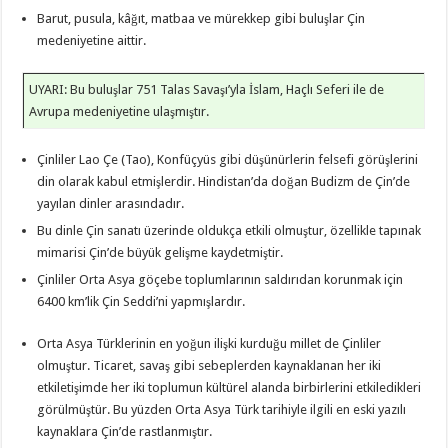
Barut, pusula, kâğıt, matbaa ve mürekkep gibi buluşlar Çin
medeniyetine aittir.
UYARI: Bu buluşlar 751 Talas Savaşı’yla İslam, Haçlı Seferi ile de
Avrupa medeniyetine ulaşmıştır.
Çinliler Lao Çe (Tao), Konfüçyüs gibi düşünürlerin felsefi görüşlerini
din olarak kabul etmişlerdir. Hindistan’da doğan Budizm de Çin’de
yayılan dinler arasındadır.
Bu dinle Çin sanatı üzerinde oldukça etkili olmuştur, özellikle tapınak
mimarisi Çin’de büyük gelişme kaydetmiştir.
Çinliler Orta Asya göçebe toplumlarının saldırıdan korunmak için
6400 km’lik Çin Seddi’ni yapmışlardır.
Orta Asya Türklerinin en yoğun ilişki kurduğu millet de Çinliler
olmuştur. Ticaret, savaş gibi sebeplerden kaynaklanan her iki
etkiletişimde her iki toplumun kültürel alanda birbirlerini etkiledikleri
görülmüştür. Bu yüzden Orta Asya Türk tarihiyle ilgili en eski yazılı
kaynaklara Çin’de rastlanmıştır.