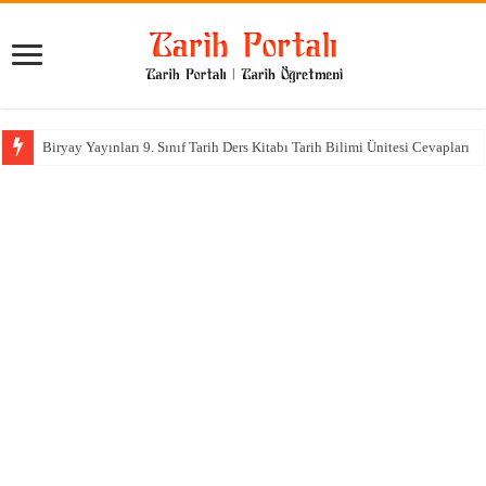
Biryay Yayınları 9. Sınıf Tarih Ders Kitabı Tarih Bilimi Ünitesi Cevapları