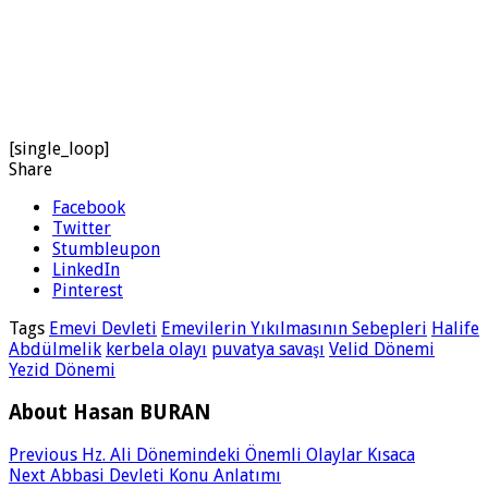
[single_loop]
Share
Facebook
Twitter
Stumbleupon
LinkedIn
Pinterest
Tags
Emevi Devleti
Emevilerin Yıkılmasının Sebepleri
Halife
Abdülmelik
kerbela olayı
puvatya savaşı
Velid Dönemi
Yezid Dönemi
About Hasan BURAN
Previous
Hz. Ali Dönemindeki Önemli Olaylar Kısaca
Next
Abbasi Devleti Konu Anlatımı