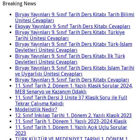
Breaking News
Biryay Yayınları 9. Sınıf Tarih Ders Kitabı Tarih Bilimi
Ünitesi Cevapları
Ekoyay Yayınları 9. Sınıf Tarih Ders Kitabı Cevapları
Biryay Yayınları 9. Sınıf Tarih Ders Kitabı Türkiye
Tarihi Ünitesi Cevapları
Biryay Yayınları 9. Sınıf Tarih Ders Kitabı Türk-İslam
Devletleri Ünitesi Cevapları
Biryay Yayınları 9. Sınıf Tarih Ders Kitabı İlk Türk
Devletleri Ünitesi Cevapları
Biryay Yayınları 9. Sınıf Tarih Ders Kitabı İslam Tarihi
ve Uygarlığı Ünitesi Cevapları
Biryay Yayınları 9. Sınıf Tarih Ders Kitabı Cevapları
11. Sınıf Tarih 2. Dönem 1. Yazılı Klasik Sorular 2024,
MEB Senaryo ve Kazanım Odaklı
11. Sınıf Tarih Dersi 3 Ünite 37 Klasik Soru ile Full
Tekrar Çalışma Kağıdı
Modelistlik Nedir?
12. Sınıf İnkılap Tarihi 1. Dönem 2. Yazılı Klasik 2023
11. Sınıf Tarih 1. Dönem 1. Yazılı 2023-2024 Klasik
11. Sınıf Tarih 1. Dönem 1. Yazılı Açık Uçlu Sorular
2023
TÜRK KÜLTÜR VE MEDENİYET TARİHİ 1. DÖNEM 1.