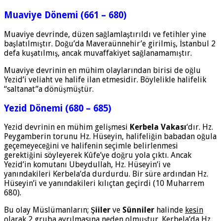
Muaviye Dönemi (661 – 680)
Muaviye devrinde, düzen sağlamlaştırıldı ve fetihler yine
başlatılmıştır. Doğu’da Maveraünnehir’e girilmiş, İstanbul 2
defa kuşatılmış, ancak muvaffakiyet sağlanamamıştır.
Muaviye devrinin en mühim olaylarından birisi de oğlu
Yezid’i veliaht ve halife ilan etmesidir. Böylelikle halifelik
“saltanat”a dönüşmüştür.
Yezid Dönemi (680 – 685)
Yezid devrinin en mühim gelişmesi
Kerbela Vakası
‘dır. Hz.
Peygamberin torunu Hz. Hüseyin, halifeliğin babadan oğula
geçemeyeceğini ve halifenin seçimle belirlenmesi
gerektiğini söyleyerek Kûfe’ye doğru yola çıktı. Ancak
Yezid’in komutanı Ubeydullah, Hz. Hüseyin’i ve
yanındakileri Kerbela’da durdurdu. Bir süre ardından Hz.
Hüseyin’i ve yanındakileri kılıçtan geçirdi (10 Muharrem
680).
Bu olay Müslümanların;
Şiiler
ve
Sünniler
halinde
kesin
olarak 2 gruba ayrılmasına
neden olmuştur. Kerbela’da Hz.