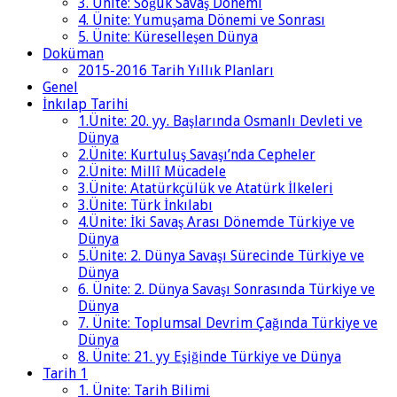
3. Ünite: Soğuk Savaş Dönemi
4. Ünite: Yumuşama Dönemi ve Sonrası
5. Ünite: Küreselleşen Dünya
Doküman
2015-2016 Tarih Yıllık Planları
Genel
İnkılap Tarihi
1.Ünite: 20. yy. Başlarında Osmanlı Devleti ve
Dünya
2.Ünite: Kurtuluş Savaşı’nda Cepheler
2.Ünite: Millî Mücadele
3.Ünite: Atatürkçülük ve Atatürk İlkeleri
3.Ünite: Türk İnkılabı
4.Ünite: İki Savaş Arası Dönemde Türkiye ve
Dünya
5.Ünite: 2. Dünya Savaşı Sürecinde Türkiye ve
Dünya
6. Ünite: 2. Dünya Savaşı Sonrasında Türkiye ve
Dünya
7. Ünite: Toplumsal Devrim Çağında Türkiye ve
Dünya
8. Ünite: 21. yy Eşiğinde Türkiye ve Dünya
Tarih 1
1. Ünite: Tarih Bilimi