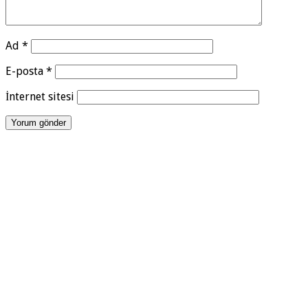
Ad
*
E-posta
*
İnternet sitesi