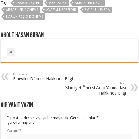
Tags
ABBASI DEVLETI
ABBASILER
ABBASILER DEVRI
ABBASILER DÖNEMI
AVASIM NERESIDIR
EMIR'ÜL ÜMERA
HARUN REŞID DÖNEMI
About Hasan BURAN
Previous
Emeviler Dönemi Hakkında Bilgi
Next
İslamiyet Öncesi Arap Yarımadası
Hakkında Bilgi
Bir yanıt yazın
E-posta adresiniz yayınlanmayacak.
Gerekli alanlar
*
ile
işaretlenmişlerdir
Yorum
*