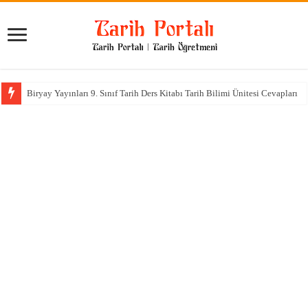
Biryay Yayınları 9. Sınıf Tarih Ders Kitabı Tarih Bilimi Ünitesi Cevapları