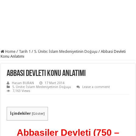
Home
/
Tarih 1
/
5. Ünite: İslam Medeniyetinin Doğuşu
/
Abbasi Devleti
Konu Anlatımı
Abbasi Devleti Konu Anlatımı
Hasan BURAN
17 Mart 2014
5. Ünite: İslam Medeniyetinin Doğuşu
Leave a comment
7,163 Views
İçindekiler
[
Göster
]
Abbasiler Devleti (750 –