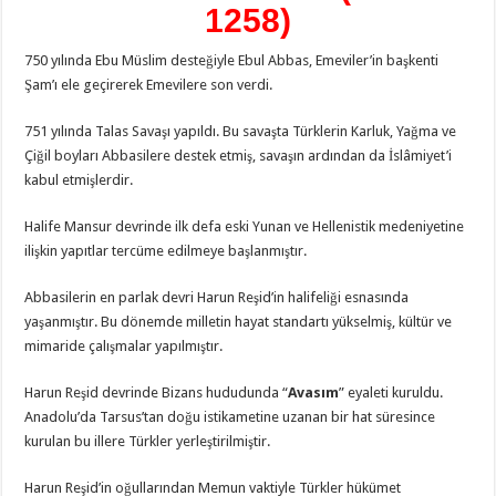
1258)
750 yılında Ebu Müslim desteğiyle Ebul Abbas, Emeviler’in başkenti
Şam’ı ele geçirerek Emevilere son verdi.
751 yılında Talas Savaşı yapıldı. Bu savaşta Türklerin Karluk, Yağma ve
Çiğil boyları Abbasilere destek etmiş, savaşın ardından da İslâmiyet’i
kabul etmişlerdir.
Halife Mansur devrinde ilk defa eski Yunan ve Hellenistik medeniyetine
ilişkin yapıtlar tercüme edilmeye başlanmıştır.
Abbasilerin en parlak devri Harun Reşid’in halifeliği esnasında
yaşanmıştır. Bu dönemde milletin hayat standartı yükselmiş, kültür ve
mimaride çalışmalar yapılmıştır.
Harun Reşid devrinde Bizans hududunda “
Avasım
” eyaleti kuruldu.
Anadolu’da Tarsus’tan doğu istikametine uzanan bir hat süresince
kurulan bu illere Türkler yerleştirilmiştir.
Harun Reşid’in oğullarından Memun vaktiyle Türkler hükümet