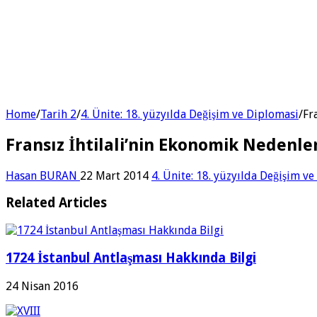
Home
/
Tarih 2
/
4. Ünite: 18. yüzyılda Değişim ve Diplomasi
/
Fr
Fransız İhtilali’nin Ekonomik Nedenle
Hasan BURAN
22 Mart 2014
4. Ünite: 18. yüzyılda Değişim v
Related Articles
1724 İstanbul Antlaşması Hakkında Bilgi
24 Nisan 2016