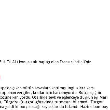
İLALİ konusu alt başlığı olan Fransız İhtilali’nin
i
upa’da çıkan bütün savaşlara katılmış, İngilizlere karşı
oplanan vergiler, krallar için harcanıyordu. Bütçe açığını
 sözüne kanıyordu. Özellikle zevk ve eğlenceye düşkün eşi Mari
ğı Türgo’yu (turgot) görevinde tutmasını bilemedi. Turgot,
ruma geldi ki borç alacağı kaynaklar da tükendi. Hazine bomboş