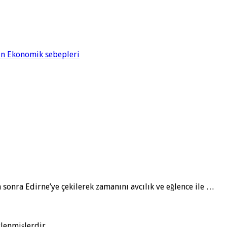
’nin Ekonomik sebepleri
sonra Edirne’ye çekilerek zamanını avcılık ve eğlenc­e ile …
tlenmişlerdir