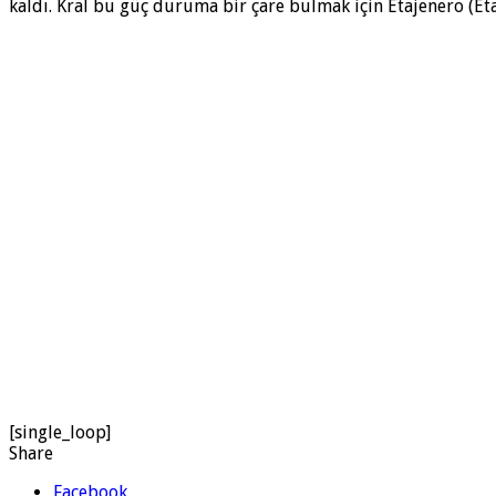
kaldı. Kral bu güç duruma bir çare bulmak için Etajenero (Eta
[single_loop]
Share
Facebook