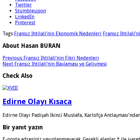
Twitter
Stumbleupon
LinkedIn
Pinterest
Tags
Fransız İhtilali’nin Ekonomik Nedenleri
Fransız İhtilali
About Hasan BURAN
Previous
Fransız İhtilali’nin Fikri Nedenleri
Next
Fransız İhtilali’nin Başlaması ve Gelişmesi
Check Also
Edirne Olayı Kısaca
Edirne Olayı Padişah İkinci Mustafa, Karlofça Antlaşması’ndan 
Bir yanıt yazın
E-posta adresiniz yayınlanmayacak.
Gerekli alanlar
*
ile işare