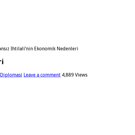
ansız İhtilali’nin Ekonomik Nedenleri
ri
e Diplomasi
Leave a comment
4,889 Views