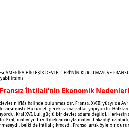
si AMERİKA BİRLEŞİK DEVLETLERİ’NİN KURULMASI VE FRANSIZ İHT
abilirsiniz.
Fransız İhtilali’nin Ekonomik Nedenler
devletin iflâs halinde bulunmasıdır. Fransa, XVIII. yüzyılda Avr
 sarsılmıştı. Hükümet, gereksiz masraflar yapıyordu. Halktan t
ıyordu. Kral XVI. Lui, güçlü bir devlet adamı değildi. Herkesin
du. Kral, maliyeyi düzeltmek amacıyla maliye bakanlığına atadı
nmeseydi, belki de ihtilal çıkmazdı. Fransa, artık öyle bir du