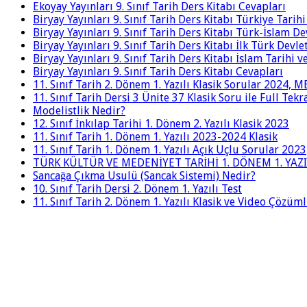
Ekoyay Yayınları 9. Sınıf Tarih Ders Kitabı Cevapları
Biryay Yayınları 9. Sınıf Tarih Ders Kitabı Türkiye Tarih
Biryay Yayınları 9. Sınıf Tarih Ders Kitabı Türk-İslam De
Biryay Yayınları 9. Sınıf Tarih Ders Kitabı İlk Türk Devle
Biryay Yayınları 9. Sınıf Tarih Ders Kitabı İslam Tarihi 
Biryay Yayınları 9. Sınıf Tarih Ders Kitabı Cevapları
11. Sınıf Tarih 2. Dönem 1. Yazılı Klasik Sorular 2024,
11. Sınıf Tarih Dersi 3 Ünite 37 Klasik Soru ile Full Tek
Modelistlik Nedir?
12. Sınıf İnkılap Tarihi 1. Dönem 2. Yazılı Klasik 2023
11. Sınıf Tarih 1. Dönem 1. Yazılı 2023-2024 Klasik
11. Sınıf Tarih 1. Dönem 1. Yazılı Açık Uçlu Sorular 2023
TÜRK KÜLTÜR VE MEDENİYET TARİHİ 1. DÖNEM 1. YAZI
Sancağa Çıkma Usulü (Sancak Sistemi) Nedir?
10. Sınıf Tarih Dersi 2. Dönem 1. Yazılı Test
11. Sınıf Tarih 2. Dönem 1. Yazılı Klasik ve Video Çözüm