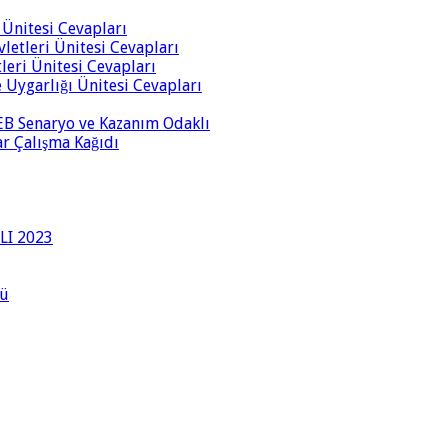
i Ünitesi Cevapları
vletleri Ünitesi Cevapları
tleri Ünitesi Cevapları
ve Uygarlığı Ünitesi Cevapları
 MEB Senaryo ve Kazanım Odaklı
rar Çalışma Kağıdı
LI 2023
lü