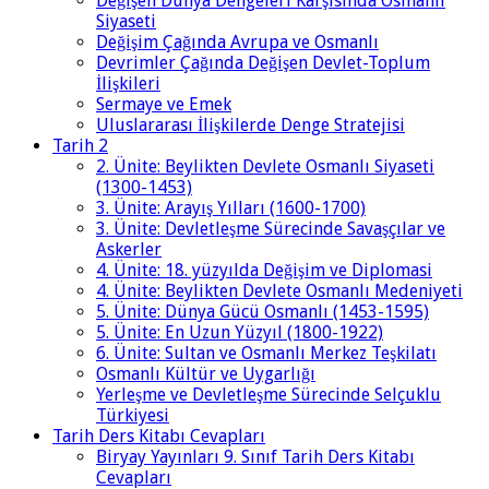
Değişen Dünya Dengeleri Karşısında Osmanlı
Siyaseti
Değişim Çağında Avrupa ve Osmanlı
Devrimler Çağında Değişen Devlet-Toplum
İlişkileri
Sermaye ve Emek
Uluslararası İlişkilerde Denge Stratejisi
Tarih 2
2. Ünite: Beylikten Devlete Osmanlı Siyaseti
(1300-1453)
3. Ünite: Arayış Yılları (1600-1700)
3. Ünite: Devletleşme Sürecinde Savaşçılar ve
Askerler
4. Ünite: 18. yüzyılda Değişim ve Diplomasi
4. Ünite: Beylikten Devlete Osmanlı Medeniyeti
5. Ünite: Dünya Gücü Osmanlı (1453-1595)
5. Ünite: En Uzun Yüzyıl (1800-1922)
6. Ünite: Sultan ve Osmanlı Merkez Teşkilatı
Osmanlı Kültür ve Uygarlığı
Yerleşme ve Devletleşme Sürecinde Selçuklu
Türkiyesi
Tarih Ders Kitabı Cevapları
Biryay Yayınları 9. Sınıf Tarih Ders Kitabı
Cevapları