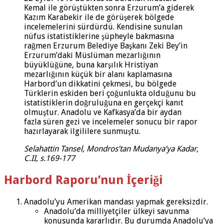
Kemal ile görüştükten sonra Erzurum’a giderek
Kazım Karabekir ile de görüşerek bölgede
incelemelerini sürdürdü. Kendisine sunulan
nüfus istatistiklerine şüpheyle bakmasına
rağmen Erzurum Belediye Başkanı Zeki Bey’in
Erzurum’daki Müslüman mezarlığının
büyüklüğüne, buna karşılık Hristiyan
mezarlığının küçük bir alanı kaplamasına
Harbord’un dikkatini çekmesi, bu bölgede
Türklerin eskiden beri çoğunlukta olduğunu bu
istatistiklerin doğruluğuna en gerçekçi kanıt
olmuştur. Anadolu ve Kafkasya’da bir aydan
fazla süren gezi ve incelemeler sonucu bir rapor
hazırlayarak ilgililere sunmuştu.
Selahattin Tansel, Mondros’tan Mudanya’ya Kadar,
C.II, s.169-177
Harbord Raporu’nun İçeriği
Anadolu’yu Amerikan mandası yapmak gereksizdir.
Anadolu’da milliyetçiler ülkeyi savunma
konusunda kararlıdır. Bu durumda Anadolu’ya