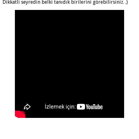
Dikkatli seyredin belki tanıdık birilerini görebilirsiniz. .)