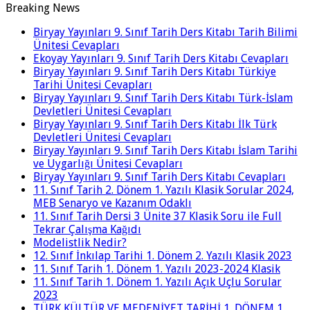
Breaking News
Biryay Yayınları 9. Sınıf Tarih Ders Kitabı Tarih Bilimi
Ünitesi Cevapları
Ekoyay Yayınları 9. Sınıf Tarih Ders Kitabı Cevapları
Biryay Yayınları 9. Sınıf Tarih Ders Kitabı Türkiye
Tarihi Ünitesi Cevapları
Biryay Yayınları 9. Sınıf Tarih Ders Kitabı Türk-İslam
Devletleri Ünitesi Cevapları
Biryay Yayınları 9. Sınıf Tarih Ders Kitabı İlk Türk
Devletleri Ünitesi Cevapları
Biryay Yayınları 9. Sınıf Tarih Ders Kitabı İslam Tarihi
ve Uygarlığı Ünitesi Cevapları
Biryay Yayınları 9. Sınıf Tarih Ders Kitabı Cevapları
11. Sınıf Tarih 2. Dönem 1. Yazılı Klasik Sorular 2024,
MEB Senaryo ve Kazanım Odaklı
11. Sınıf Tarih Dersi 3 Ünite 37 Klasik Soru ile Full
Tekrar Çalışma Kağıdı
Modelistlik Nedir?
12. Sınıf İnkılap Tarihi 1. Dönem 2. Yazılı Klasik 2023
11. Sınıf Tarih 1. Dönem 1. Yazılı 2023-2024 Klasik
11. Sınıf Tarih 1. Dönem 1. Yazılı Açık Uçlu Sorular
2023
TÜRK KÜLTÜR VE MEDENİYET TARİHİ 1. DÖNEM 1.