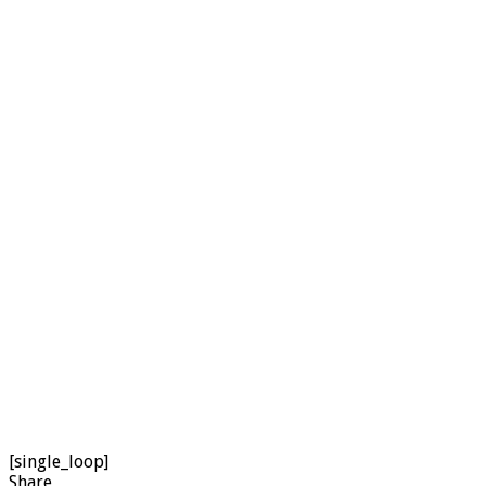
[single_loop]
Share