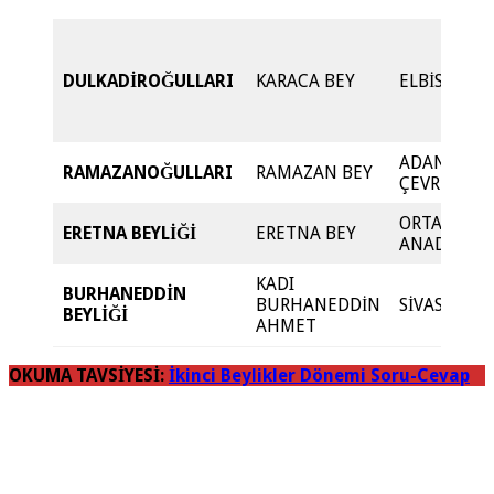
DULKADİROĞULLARI
KARACA BEY
ELBİSTAN
ADANA VE
RAMAZANOĞULLARI
RAMAZAN BEY
ÇEVRESİ
ORTA
ERETNA BEYLİĞİ
ERETNA BEY
ANADOLU
KADI
BURHANEDDİN
BURHANEDDİN
SİVAS
BEYLİĞİ
AHMET
OKUMA TAVSİYESİ:
İkinci Beylikler Dönemi Soru-Cevap