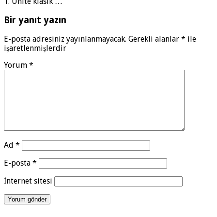
1. Ünite klasik …
Bir yanıt yazın
E-posta adresiniz yayınlanmayacak.
Gerekli alanlar
*
ile
işaretlenmişlerdir
Yorum
*
Ad
*
E-posta
*
İnternet sitesi