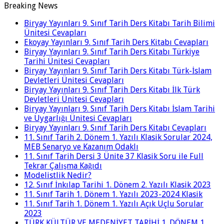
Breaking News
Biryay Yayınları 9. Sınıf Tarih Ders Kitabı Tarih Bilimi
Ünitesi Cevapları
Ekoyay Yayınları 9. Sınıf Tarih Ders Kitabı Cevapları
Biryay Yayınları 9. Sınıf Tarih Ders Kitabı Türkiye
Tarihi Ünitesi Cevapları
Biryay Yayınları 9. Sınıf Tarih Ders Kitabı Türk-İslam
Devletleri Ünitesi Cevapları
Biryay Yayınları 9. Sınıf Tarih Ders Kitabı İlk Türk
Devletleri Ünitesi Cevapları
Biryay Yayınları 9. Sınıf Tarih Ders Kitabı İslam Tarihi
ve Uygarlığı Ünitesi Cevapları
Biryay Yayınları 9. Sınıf Tarih Ders Kitabı Cevapları
11. Sınıf Tarih 2. Dönem 1. Yazılı Klasik Sorular 2024,
MEB Senaryo ve Kazanım Odaklı
11. Sınıf Tarih Dersi 3 Ünite 37 Klasik Soru ile Full
Tekrar Çalışma Kağıdı
Modelistlik Nedir?
12. Sınıf İnkılap Tarihi 1. Dönem 2. Yazılı Klasik 2023
11. Sınıf Tarih 1. Dönem 1. Yazılı 2023-2024 Klasik
11. Sınıf Tarih 1. Dönem 1. Yazılı Açık Uçlu Sorular
2023
TÜRK KÜLTÜR VE MEDENİYET TARİHİ 1. DÖNEM 1.