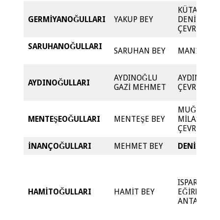
KÜTAHYA V
GERMİYANOĞULLARI
YAKUP BEY
DENİZLİ
ÇEVRESİ
SARUHANOĞULLARI
SARUHAN BEY
MANİSA
AYDINOĞLU
AYDIN, BİRG
AYDINOĞULLARI
GAZİ MEHMET
ÇEVRESİ
MUĞLA,
MENTEŞEOĞULLARI
MENTEŞE BEY
MİLAS
ÇEVRESİ
İNANÇOĞULLARI
MEHMET BEY
DENİZLİ
ISPARTA,
HAMİTOĞULLARI
HAMİT BEY
EĞİRDİR VE
ANTALYA