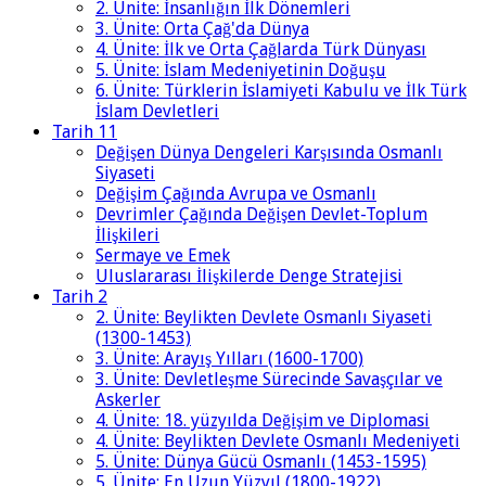
2. Ünite: İnsanlığın İlk Dönemleri
3. Ünite: Orta Çağ'da Dünya
4. Ünite: İlk ve Orta Çağlarda Türk Dünyası
5. Ünite: İslam Medeniyetinin Doğuşu
6. Ünite: Türklerin İslamiyeti Kabulu ve İlk Türk
İslam Devletleri
Tarih 11
Değişen Dünya Dengeleri Karşısında Osmanlı
Siyaseti
Değişim Çağında Avrupa ve Osmanlı
Devrimler Çağında Değişen Devlet-Toplum
İlişkileri
Sermaye ve Emek
Uluslararası İlişkilerde Denge Stratejisi
Tarih 2
2. Ünite: Beylikten Devlete Osmanlı Siyaseti
(1300-1453)
3. Ünite: Arayış Yılları (1600-1700)
3. Ünite: Devletleşme Sürecinde Savaşçılar ve
Askerler
4. Ünite: 18. yüzyılda Değişim ve Diplomasi
4. Ünite: Beylikten Devlete Osmanlı Medeniyeti
5. Ünite: Dünya Gücü Osmanlı (1453-1595)
5. Ünite: En Uzun Yüzyıl (1800-1922)