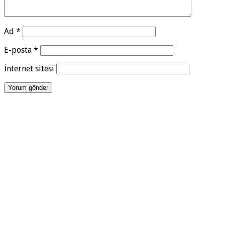
Ad
*
E-posta
*
İnternet sitesi