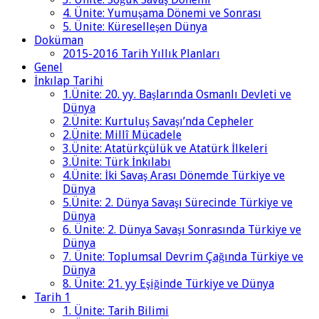
4. Ünite: Yumuşama Dönemi ve Sonrası
5. Ünite: Küreselleşen Dünya
Doküman
2015-2016 Tarih Yıllık Planları
Genel
İnkılap Tarihi
1.Ünite: 20. yy. Başlarında Osmanlı Devleti ve
Dünya
2.Ünite: Kurtuluş Savaşı’nda Cepheler
2.Ünite: Millî Mücadele
3.Ünite: Atatürkçülük ve Atatürk İlkeleri
3.Ünite: Türk İnkılabı
4.Ünite: İki Savaş Arası Dönemde Türkiye ve
Dünya
5.Ünite: 2. Dünya Savaşı Sürecinde Türkiye ve
Dünya
6. Ünite: 2. Dünya Savaşı Sonrasında Türkiye ve
Dünya
7. Ünite: Toplumsal Devrim Çağında Türkiye ve
Dünya
8. Ünite: 21. yy Eşiğinde Türkiye ve Dünya
Tarih 1
1. Ünite: Tarih Bilimi