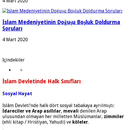
4 Mart 2020
İslam Medeniyetinin Doğuşu Boşluk Doldurma
Soruları
4 Mart 2020
İçindekiler
İslam Devletinde Halk Sınıfları
Sosyal Hayat
İslâm Devleti’nde halk dört sosyal tabakaya ayrılmıştı:
İdareciler ve Arap asıllılar
,
mevali
denilen Arap
ulusundan olmayan her milletten Müslümanlar,
zimmiler
(ehli kitap / Hristiyan, Yahudi) ve
köleler
.