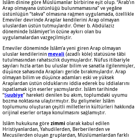
İslâm dinine göre Müslümanlar birbirine eşit olup. “Arab’ın
Arap olmayana üstünlüğü bulunma­masına” ve yegâne
üstünlüğün “takva” olmasına rağmen uygulamada, özellikle
Emeviler devrinde Araplar kendilerini Arap olmayan
uluslardan üstün tutmuşlardır. Ömer b. Abdülaziz
döneminde İslâmiyet’in özüne aykırı olan bu
uygulamalardan vazgeçilmiştir.
Emeviler döneminde İslâm’a yeni giren Arap olmayan
uluslar kendilerinin
mevali
(azadlı köle) statüsüne tâbi
tutulmasından rahatsızlık duymuşlardır. Nüfus itibariyle
sayıları hızla artan bu uluslar bilim ve sanatla ilgilenmişler,
düşünce sahasında Arapları geride bırakmışlardır. Arap
olmayan bilim ve düşünce adamları eski ve yüksek
Araplardan üstün olduklarını iddia ederek bu iddialarını
ispatlamak için eserler yazmışlardır. İslâm tarihinde
“
Şuubiye
” hareketi denilen bu akım, toplumdaki uyumu
bozma noktasına ulaştırmıştır. Bu gelişmeler İslâm
toplumunu oluşturan çeşitli milletlerin kültürleri hakkında
orijinal eserler ortaya konulmasını sağlamıştır.
İslâm hukukuna göre
zimmi
olarak kabul edilen
Hristiyanlardan, Yahudilerden, Berberilerden ve
Mecusilerden oluşan gruplardan, Müslümanlardan farklı