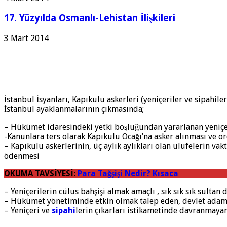
17. Yüzyılda Osmanlı-Lehistan İlişkileri
3 Mart 2014
İstanbul İsyanları, Kapıkulu askerleri (yeniçeriler ve sipahile
İstanbul ayaklanmalarının çıkmasında;
– Hükümet idaresindeki yetki boşluğundan yararlanan yeniçeri
-Kanunlara ters olarak Kapıkulu Ocağı’na asker alınması ve o
– Kapıkulu askerlerinin, üç aylık aylıkları olan ulufelerin va
ödenmesi
OKUMA TAVSİYESİ:
Para Tağşişi Nedir? Kısaca
– Yeniçerilerin cülus bahşişi almak amaçlı , sık sık sık sultan
– Hükümet yönetiminde etkin olmak talep eden, devlet adamla
– Yeniçeri ve
sipahi
lerin çıkarları istikametinde davranmaya