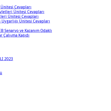
i Ünitesi Cevapları
vletleri Ünitesi Cevapları
tleri Ünitesi Cevapları
ve Uygarlığı Ünitesi Cevapları
 MEB Senaryo ve Kazanım Odaklı
rar Çalışma Kağıdı
LI 2023
lü