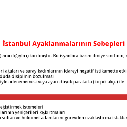
İstanbul Ayaklanmalarının Sebepleri
r) aracılığıyla çıkarılmıştır. Bu isyanlara bazen ilmiye sınıfını
 ağaları ve saray kadınlarının idareyi negatif istikamette etk
rduda disiplinin bozulması
ktiyle ödenememesi veya ayarı düşük paralarla (kırpık akçe) ile
 değiştirmek istemeleri
rının yeniçerileri kışkırtmaları
n sultan ve hükümet adamlarını görevden uzaklaştırma istekler