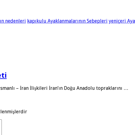
nın nedenleri
kapıkulu Ayaklanmalarının Sebepleri
yeniçeri Ay
ti
Osmanlı – İran İlişkileri İran’ın Doğu Anadolu topraklarını …
tlenmişlerdir