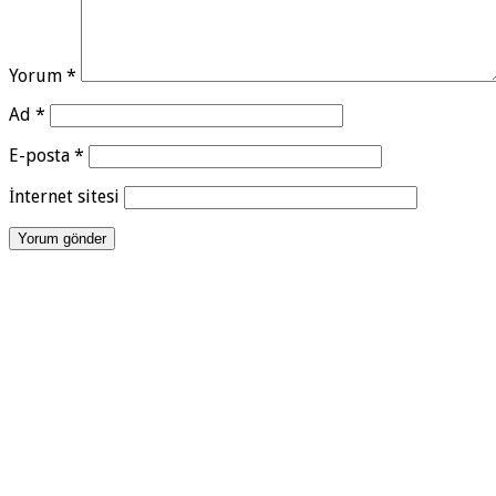
Yorum
*
Ad
*
E-posta
*
İnternet sitesi