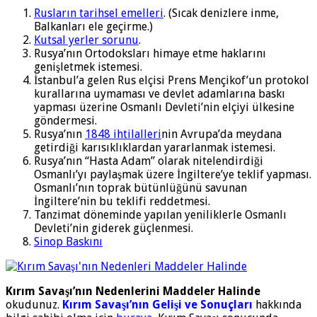
Rusların tarihsel emelleri
. (Sıcak denizlere inme,
Balkanları ele geçirme.)
Kutsal yerler sorunu
.
Rusya’nın Ortodoksları himaye etme haklarını
genişletmek istemesi.
İstanbul’a gelen Rus elçisi Prens Mençikof’un protokol
kurallarına uymaması ve devlet adamlarına baskı
yapması üzerine Osmanlı Devleti’nin elçiyi ülkesine
göndermesi.
Rusya’nın
1848 ihtilalleri
nin Avrupa’da meydana
getirdiği karısıklıklardan yararlanmak istemesi.
Rusya’nın “Hasta Adam” olarak nitelendirdiği
Osmanlı’yı paylaşmak üzere İngiltere’ye teklif yapması.
Osmanlı’nın toprak bütünlüğünü savunan
İngiltere’nin bu teklifi reddetmesi.
Tanzimat döneminde yapılan yeniliklerle Osmanlı
Devleti’nin giderek güçlenmesi.
Sinop Baskını
Kırım Savaşı’nın Nedenlerini Maddeler Halinde
okudunuz.
Kırım Savaşı’nın Gelişi ve Sonuçları
hakkında