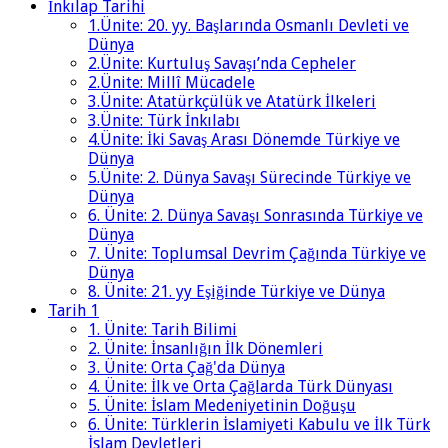
İnkılap Tarihi
1.Ünite: 20. yy. Başlarında Osmanlı Devleti ve
Dünya
2.Ünite: Kurtuluş Savaşı’nda Cepheler
2.Ünite: Millî Mücadele
3.Ünite: Atatürkçülük ve Atatürk İlkeleri
3.Ünite: Türk İnkılabı
4.Ünite: İki Savaş Arası Dönemde Türkiye ve
Dünya
5.Ünite: 2. Dünya Savaşı Sürecinde Türkiye ve
Dünya
6. Ünite: 2. Dünya Savaşı Sonrasında Türkiye ve
Dünya
7. Ünite: Toplumsal Devrim Çağında Türkiye ve
Dünya
8. Ünite: 21. yy Eşiğinde Türkiye ve Dünya
Tarih 1
1. Ünite: Tarih Bilimi
2. Ünite: İnsanlığın İlk Dönemleri
3. Ünite: Orta Çağ'da Dünya
4. Ünite: İlk ve Orta Çağlarda Türk Dünyası
5. Ünite: İslam Medeniyetinin Doğuşu
6. Ünite: Türklerin İslamiyeti Kabulu ve İlk Türk
İslam Devletleri