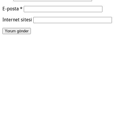
E-posta
*
İnternet sitesi