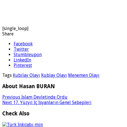
[single_loop]
Share
Facebook
Twitter
Stumbleupon
LinkedIn
Pinterest
Tags
Kubilay Olayı
Kublay Olayı
Menemen Olayı
About Hasan BURAN
Previous
İslam Devletinde Ordu
Next
17. Yüzyıl İç İsyanların Genel Sebepleri
Check Also