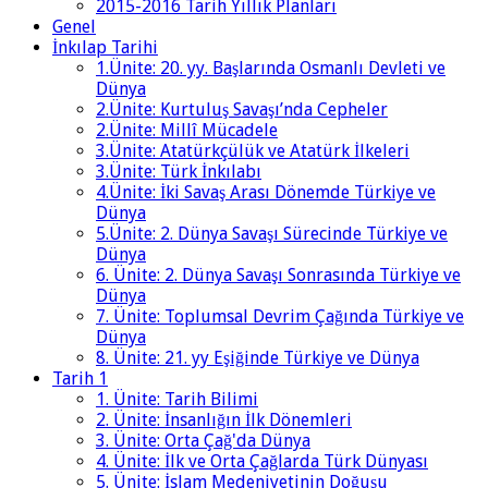
2015-2016 Tarih Yıllık Planları
Genel
İnkılap Tarihi
1.Ünite: 20. yy. Başlarında Osmanlı Devleti ve
Dünya
2.Ünite: Kurtuluş Savaşı’nda Cepheler
2.Ünite: Millî Mücadele
3.Ünite: Atatürkçülük ve Atatürk İlkeleri
3.Ünite: Türk İnkılabı
4.Ünite: İki Savaş Arası Dönemde Türkiye ve
Dünya
5.Ünite: 2. Dünya Savaşı Sürecinde Türkiye ve
Dünya
6. Ünite: 2. Dünya Savaşı Sonrasında Türkiye ve
Dünya
7. Ünite: Toplumsal Devrim Çağında Türkiye ve
Dünya
8. Ünite: 21. yy Eşiğinde Türkiye ve Dünya
Tarih 1
1. Ünite: Tarih Bilimi
2. Ünite: İnsanlığın İlk Dönemleri
3. Ünite: Orta Çağ'da Dünya
4. Ünite: İlk ve Orta Çağlarda Türk Dünyası
5. Ünite: İslam Medeniyetinin Doğuşu