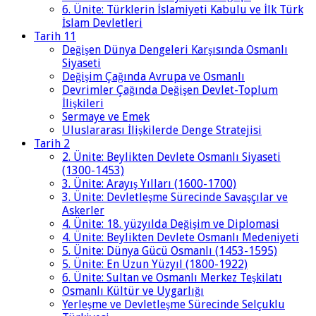
6. Ünite: Türklerin İslamiyeti Kabulu ve İlk Türk
İslam Devletleri
Tarih 11
Değişen Dünya Dengeleri Karşısında Osmanlı
Siyaseti
Değişim Çağında Avrupa ve Osmanlı
Devrimler Çağında Değişen Devlet-Toplum
İlişkileri
Sermaye ve Emek
Uluslararası İlişkilerde Denge Stratejisi
Tarih 2
2. Ünite: Beylikten Devlete Osmanlı Siyaseti
(1300-1453)
3. Ünite: Arayış Yılları (1600-1700)
3. Ünite: Devletleşme Sürecinde Savaşçılar ve
Askerler
4. Ünite: 18. yüzyılda Değişim ve Diplomasi
4. Ünite: Beylikten Devlete Osmanlı Medeniyeti
5. Ünite: Dünya Gücü Osmanlı (1453-1595)
5. Ünite: En Uzun Yüzyıl (1800-1922)
6. Ünite: Sultan ve Osmanlı Merkez Teşkilatı
Osmanlı Kültür ve Uygarlığı
Yerleşme ve Devletleşme Sürecinde Selçuklu