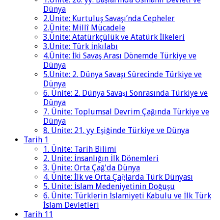
Dünya
2.Ünite: Kurtuluş Savaşı’nda Cepheler
2.Ünite: Millî Mücadele
3.Ünite: Atatürkçülük ve Atatürk İlkeleri
3.Ünite: Türk İnkılabı
4.Ünite: İki Savaş Arası Dönemde Türkiye ve
Dünya
5.Ünite: 2. Dünya Savaşı Sürecinde Türkiye ve
Dünya
6. Ünite: 2. Dünya Savaşı Sonrasında Türkiye ve
Dünya
7. Ünite: Toplumsal Devrim Çağında Türkiye ve
Dünya
8. Ünite: 21. yy Eşiğinde Türkiye ve Dünya
Tarih 1
1. Ünite: Tarih Bilimi
2. Ünite: İnsanlığın İlk Dönemleri
3. Ünite: Orta Çağ'da Dünya
4. Ünite: İlk ve Orta Çağlarda Türk Dünyası
5. Ünite: İslam Medeniyetinin Doğuşu
6. Ünite: Türklerin İslamiyeti Kabulu ve İlk Türk
İslam Devletleri
Tarih 11