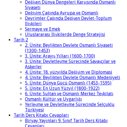
Değişen Dünya Dengeleri Karşısında Osmanlı
Siyaseti
Değişim Çağında Avrupa ve Osmanlı
Devrimler Çağında Değişen Devlet-Toplum
İlişkileri
Sermaye ve Emek
Uluslararası İlişkilerde Denge Stratejisi
Tarih 2
2. Ünite: Beylikten Devlete Osmanlı Siyaseti
(1300-1453)
3. Ünite: Arayış Yılları (1600-1700)
3. Ünite: Devletleşme Sürecinde Savaşçılar ve
Askerler
4. Ünite: 18. yüzyılda Değişim ve Diplomasi
4. Ünite: Beylikten Devlete Osmanlı Medeniyeti
5. Ünite: Dünya Gücü Osmanlı (1453-1595)
5. Ünite: En Uzun Yüzyıl (1800-1922)
6. Ünite: Sultan ve Osmanlı Merkez Teşkilatı
Osmanlı Kültür ve Uygarlığı
Yerleşme ve Devletleşme Sürecinde Selçuklu
Türkiyesi
Tarih Ders Kitabı Cevapları
Biryay Yayınları 9. Sınıf Tarih Ders Kitabı
Cevapları