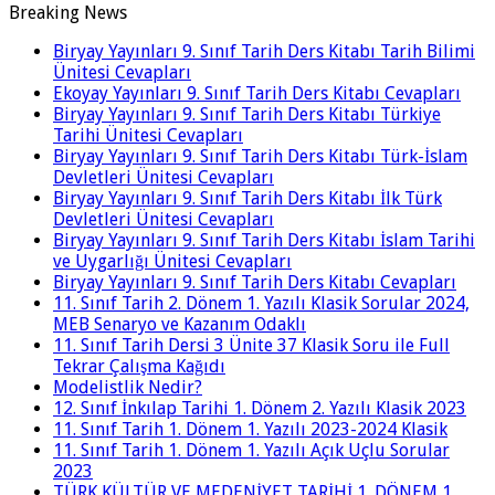
Breaking News
Biryay Yayınları 9. Sınıf Tarih Ders Kitabı Tarih Bilimi
Ünitesi Cevapları
Ekoyay Yayınları 9. Sınıf Tarih Ders Kitabı Cevapları
Biryay Yayınları 9. Sınıf Tarih Ders Kitabı Türkiye
Tarihi Ünitesi Cevapları
Biryay Yayınları 9. Sınıf Tarih Ders Kitabı Türk-İslam
Devletleri Ünitesi Cevapları
Biryay Yayınları 9. Sınıf Tarih Ders Kitabı İlk Türk
Devletleri Ünitesi Cevapları
Biryay Yayınları 9. Sınıf Tarih Ders Kitabı İslam Tarihi
ve Uygarlığı Ünitesi Cevapları
Biryay Yayınları 9. Sınıf Tarih Ders Kitabı Cevapları
11. Sınıf Tarih 2. Dönem 1. Yazılı Klasik Sorular 2024,
MEB Senaryo ve Kazanım Odaklı
11. Sınıf Tarih Dersi 3 Ünite 37 Klasik Soru ile Full
Tekrar Çalışma Kağıdı
Modelistlik Nedir?
12. Sınıf İnkılap Tarihi 1. Dönem 2. Yazılı Klasik 2023
11. Sınıf Tarih 1. Dönem 1. Yazılı 2023-2024 Klasik
11. Sınıf Tarih 1. Dönem 1. Yazılı Açık Uçlu Sorular
2023
TÜRK KÜLTÜR VE MEDENİYET TARİHİ 1. DÖNEM 1.