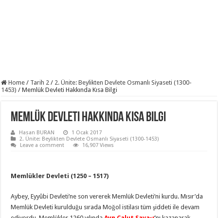
Home
/
Tarih 2
/
2. Ünite: Beylikten Devlete Osmanlı Siyaseti (1300-
1453)
/
Memlük Devleti Hakkında Kısa Bilgi
Memlük Devleti Hakkında Kısa Bilgi
Hasan BURAN
1 Ocak 2017
2. Ünite: Beylikten Devlete Osmanlı Siyaseti (1300-1453)
Leave a comment
16,907 Views
Memlükler Devleti (1250 – 1517)
Aybey, Eyyûbi Devleti’ne son vererek Memlük Devleti’ni kurdu. Mısır’da
Memlük Devleti kurulduğu sırada Moğol istilası tüm şiddeti ile devam
ediyordu. Memlükler 1260 yılında
Ayn Calut Savaşı
‘
nı kazanarak