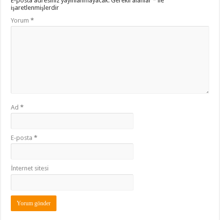
E-posta adresiniz yayınlanmayacak.
Gerekli alanlar
*
ile
işaretlenmişlerdir
Yorum
*
Ad
*
E-posta
*
İnternet sitesi