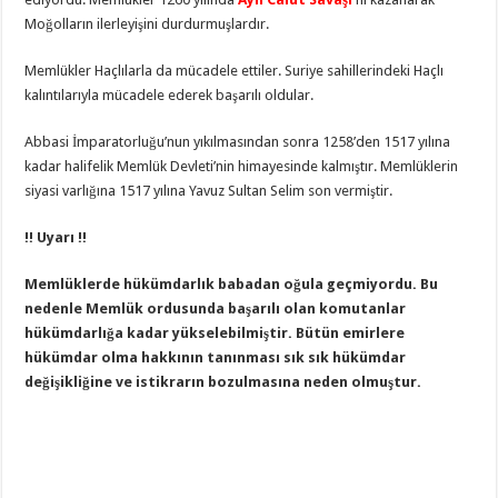
Moğolların ilerleyişini durdurmuşlardır.
Memlükler Haçlılarla da mücadele ettiler. Suriye sahillerindeki Haçlı
kalıntılarıyla mücadele ederek başarılı oldular.
Abbasi İmparatorluğu’nun yıkılmasından sonra 1258’den 1517 yılına
kadar halifelik Memlük Devleti’nin himayesinde kalmıştır. Memlüklerin
siyasi varlığına 1517 yılına Yavuz Sultan Selim son vermiştir.
!! Uyarı !!
Memlüklerde hükümdarlık babadan oğula geçmiyordu. Bu
nedenle Memlük ordusunda başarılı olan komutanlar
hükümdarlığa kadar yükselebilmiştir. Bütün emirlere
hükümdar olma hakkının tanınması sık sık hükümdar
değişikliğine ve istikrarın bozulmasına neden olmuştur.