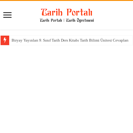
Biryay Yayınları 9. Sınıf Tarih Ders Kitabı Tarih Bilimi Ünitesi Cevapları