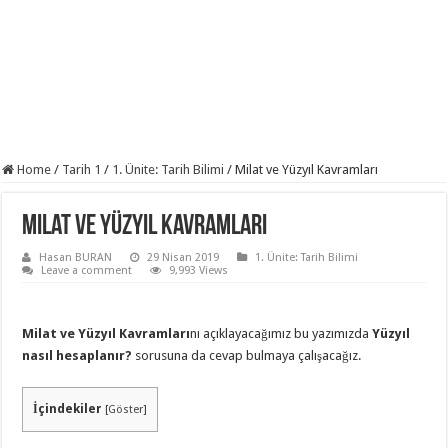
Home
/
Tarih 1
/
1. Ünite: Tarih Bilimi
/
Milat ve Yüzyıl Kavramları
Milat ve Yüzyıl Kavramları
Hasan BURAN
29 Nisan 2019
1. Ünite: Tarih Bilimi
Leave a comment
9,993 Views
Milat ve Yüzyıl Kavramları
nı açıklayacağımız bu yazımızda
Yüzyıl
nasıl hesaplanır?
sorusuna da cevap bulmaya çalışacağız.
İçindekiler
[
Göster
]