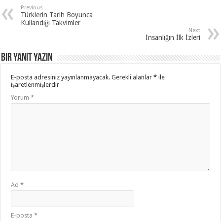
Previous
Türklerin Tarih Boyunca
Kullandığı Takvimler
Next
İnsanlığın İlk İzleri
Bir yanıt yazın
E-posta adresiniz yayınlanmayacak.
Gerekli alanlar
*
ile
işaretlenmişlerdir
Yorum
*
Ad
*
E-posta
*