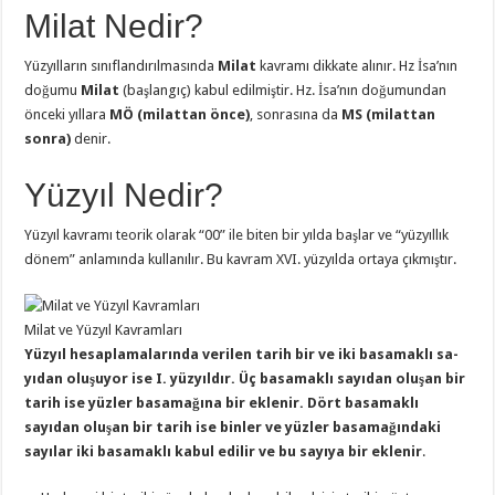
Milat Nedir?
Yüzyılların sınıflandırılmasında
Milat
kavramı dikkate alınır. Hz İsa’nın
doğumu
Milat
(başlangıç) kabul edilmiştir. Hz. İsa’nın doğumundan
önceki yıllara
MÖ (milattan önce)
, sonrasına da
MS (milattan
sonra)
denir.
Yüzyıl Nedir?
Yüzyıl kavramı teorik olarak “00” ile biten bir yılda başlar ve “yüzyıllık
dönem” an­lamında kullanılır. Bu kavram XVI. yüzyılda ortaya çıkmıştır.
Milat ve Yüzyıl Kavramları
Yüzyıl hesaplamalarında verilen tarih bir ve iki basamaklı sa­
yıdan oluşuyor ise I. yüzyıldır. Üç basamaklı sayıdan oluşan bir
tarih ise yüzler basamağına bir eklenir. Dört basamaklı
sayıdan oluşan bir tarih ise binler ve yüzler basamağındaki
sayılar iki basamaklı kabul edilir ve bu sayıya bir eklenir
.