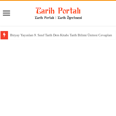
Biryay Yayınları 9. Sınıf Tarih Ders Kitabı Tarih Bilimi Ünitesi Cevapları