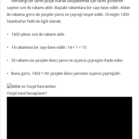
Herhangi bir tarihi yüzyıl olarak okuyabilmek için tarihi gösteren
sayının son iki rakamı atılır. Baştaki rakamlara bir sayı ilave edilir. Atılan
iki rakama göre de yüzyılın yarısı ve çeyreği tespit edilir. Örneğin 1453
İstanbul’un fethi ile ilgili olarak;
• 1453 yılının son iki rakamı atılır.
• 14 rakamına bir sayı ilave edilir: 14 + 1 = 15
• 53 rakamı ise yüzyılın ikinci yarısı ve üçüncü çeyreğini ifade eder.
• Buna göre, 1453 = XV. yüzyılın ikinci yarısının üçüncü çeyreğidir.
Yüzyıl nasıl hesaplanır?