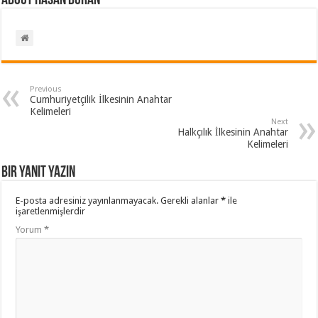
About Hasan BURAN
Previous
Cumhuriyetçilik İlkesinin Anahtar
Kelimeleri
Next
Halkçılık İlkesinin Anahtar
Kelimeleri
Bir yanıt yazın
E-posta adresiniz yayınlanmayacak.
Gerekli alanlar
*
ile
işaretlenmişlerdir
Yorum
*