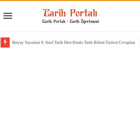
Biryay Yayınları 9. Sınıf Tarih Ders Kitabı Tarih Bilimi Ünitesi Cevapları