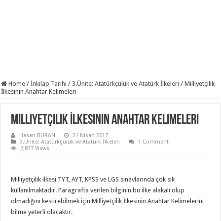
Home
/
İnkılap Tarihi
/
3.Ünite: Atatürkçülük ve Atatürk İlkeleri
/
Milliyetçilik
İlkesinin Anahtar Kelimeleri
Milliyetçilik İlkesinin Anahtar Kelimeleri
Hasan BURAN
21 Nisan 2017
3.Ünite: Atatürkçülük ve Atatürk İlkeleri
1 Comment
7,877 Views
Milliyetçilik ilkesi TYT, AYT, KPSS ve LGS sınavlarında çok sık
kullanılmaktadır. Paragrafta verilen bilginin bu ilke alakalı olup
olmadığını kestirebilmek için Milliyetçilik İlkesinin Anahtar Kelimelerini
bilme yeterli olacaktır.