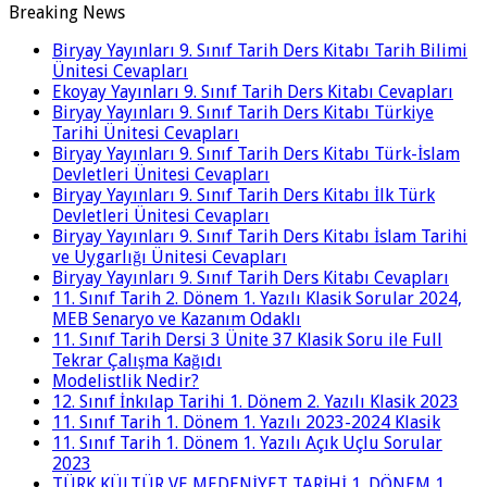
Breaking News
Biryay Yayınları 9. Sınıf Tarih Ders Kitabı Tarih Bilimi
Ünitesi Cevapları
Ekoyay Yayınları 9. Sınıf Tarih Ders Kitabı Cevapları
Biryay Yayınları 9. Sınıf Tarih Ders Kitabı Türkiye
Tarihi Ünitesi Cevapları
Biryay Yayınları 9. Sınıf Tarih Ders Kitabı Türk-İslam
Devletleri Ünitesi Cevapları
Biryay Yayınları 9. Sınıf Tarih Ders Kitabı İlk Türk
Devletleri Ünitesi Cevapları
Biryay Yayınları 9. Sınıf Tarih Ders Kitabı İslam Tarihi
ve Uygarlığı Ünitesi Cevapları
Biryay Yayınları 9. Sınıf Tarih Ders Kitabı Cevapları
11. Sınıf Tarih 2. Dönem 1. Yazılı Klasik Sorular 2024,
MEB Senaryo ve Kazanım Odaklı
11. Sınıf Tarih Dersi 3 Ünite 37 Klasik Soru ile Full
Tekrar Çalışma Kağıdı
Modelistlik Nedir?
12. Sınıf İnkılap Tarihi 1. Dönem 2. Yazılı Klasik 2023
11. Sınıf Tarih 1. Dönem 1. Yazılı 2023-2024 Klasik
11. Sınıf Tarih 1. Dönem 1. Yazılı Açık Uçlu Sorular
2023
TÜRK KÜLTÜR VE MEDENİYET TARİHİ 1. DÖNEM 1.