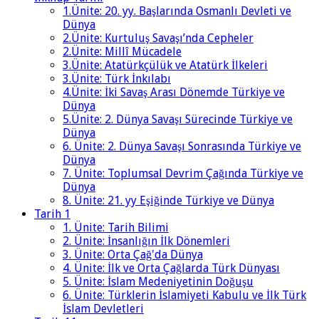
1.Ünite: 20. yy. Başlarında Osmanlı Devleti ve
Dünya
2.Ünite: Kurtuluş Savaşı’nda Cepheler
2.Ünite: Millî Mücadele
3.Ünite: Atatürkçülük ve Atatürk İlkeleri
3.Ünite: Türk İnkılabı
4.Ünite: İki Savaş Arası Dönemde Türkiye ve
Dünya
5.Ünite: 2. Dünya Savaşı Sürecinde Türkiye ve
Dünya
6. Ünite: 2. Dünya Savaşı Sonrasında Türkiye ve
Dünya
7. Ünite: Toplumsal Devrim Çağında Türkiye ve
Dünya
8. Ünite: 21. yy Eşiğinde Türkiye ve Dünya
Tarih 1
1. Ünite: Tarih Bilimi
2. Ünite: İnsanlığın İlk Dönemleri
3. Ünite: Orta Çağ'da Dünya
4. Ünite: İlk ve Orta Çağlarda Türk Dünyası
5. Ünite: İslam Medeniyetinin Doğuşu
6. Ünite: Türklerin İslamiyeti Kabulu ve İlk Türk
İslam Devletleri