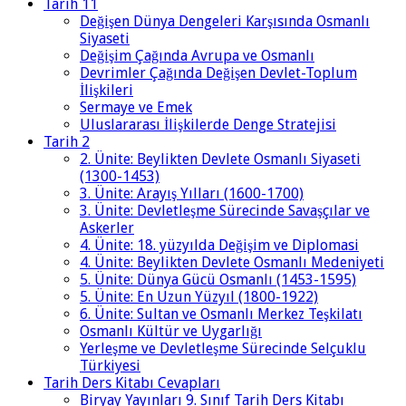
Tarih 11
Değişen Dünya Dengeleri Karşısında Osmanlı
Siyaseti
Değişim Çağında Avrupa ve Osmanlı
Devrimler Çağında Değişen Devlet-Toplum
İlişkileri
Sermaye ve Emek
Uluslararası İlişkilerde Denge Stratejisi
Tarih 2
2. Ünite: Beylikten Devlete Osmanlı Siyaseti
(1300-1453)
3. Ünite: Arayış Yılları (1600-1700)
3. Ünite: Devletleşme Sürecinde Savaşçılar ve
Askerler
4. Ünite: 18. yüzyılda Değişim ve Diplomasi
4. Ünite: Beylikten Devlete Osmanlı Medeniyeti
5. Ünite: Dünya Gücü Osmanlı (1453-1595)
5. Ünite: En Uzun Yüzyıl (1800-1922)
6. Ünite: Sultan ve Osmanlı Merkez Teşkilatı
Osmanlı Kültür ve Uygarlığı
Yerleşme ve Devletleşme Sürecinde Selçuklu
Türkiyesi
Tarih Ders Kitabı Cevapları
Biryay Yayınları 9. Sınıf Tarih Ders Kitabı