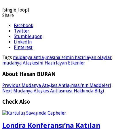
[single_loop]
Share
Facebook
Twitter
Stumbleupon
LinkedIn
Pinterest
Tags
mudanya antlaşmasına zemin hazırlayan olaylar
mudanya Ateşkesini Hazırlayan Etkenler
About Hasan BURAN
Previous
Mudanya Ateşkes Antlaşması’nın Maddeleri
Next
Mudanya Ateşkes Antlaşması Hakkında Bilgi
Check Also
Londra Konferansı’na Katılan