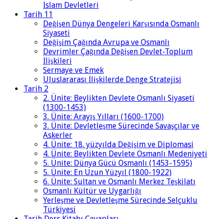
İslam Devletleri
Tarih 11
Değişen Dünya Dengeleri Karşısında Osmanlı
Siyaseti
Değişim Çağında Avrupa ve Osmanlı
Devrimler Çağında Değişen Devlet-Toplum
İlişkileri
Sermaye ve Emek
Uluslararası İlişkilerde Denge Stratejisi
Tarih 2
2. Ünite: Beylikten Devlete Osmanlı Siyaseti
(1300-1453)
3. Ünite: Arayış Yılları (1600-1700)
3. Ünite: Devletleşme Sürecinde Savaşçılar ve
Askerler
4. Ünite: 18. yüzyılda Değişim ve Diplomasi
4. Ünite: Beylikten Devlete Osmanlı Medeniyeti
5. Ünite: Dünya Gücü Osmanlı (1453-1595)
5. Ünite: En Uzun Yüzyıl (1800-1922)
6. Ünite: Sultan ve Osmanlı Merkez Teşkilatı
Osmanlı Kültür ve Uygarlığı
Yerleşme ve Devletleşme Sürecinde Selçuklu
Türkiyesi
Tarih Ders Kitabı Cevapları