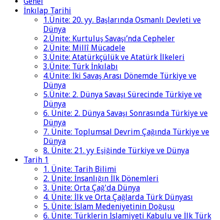
Genel
İnkılap Tarihi
1.Ünite: 20. yy. Başlarında Osmanlı Devleti ve
Dünya
2.Ünite: Kurtuluş Savaşı’nda Cepheler
2.Ünite: Millî Mücadele
3.Ünite: Atatürkçülük ve Atatürk İlkeleri
3.Ünite: Türk İnkılabı
4.Ünite: İki Savaş Arası Dönemde Türkiye ve
Dünya
5.Ünite: 2. Dünya Savaşı Sürecinde Türkiye ve
Dünya
6. Ünite: 2. Dünya Savaşı Sonrasında Türkiye ve
Dünya
7. Ünite: Toplumsal Devrim Çağında Türkiye ve
Dünya
8. Ünite: 21. yy Eşiğinde Türkiye ve Dünya
Tarih 1
1. Ünite: Tarih Bilimi
2. Ünite: İnsanlığın İlk Dönemleri
3. Ünite: Orta Çağ'da Dünya
4. Ünite: İlk ve Orta Çağlarda Türk Dünyası
5. Ünite: İslam Medeniyetinin Doğuşu
6. Ünite: Türklerin İslamiyeti Kabulu ve İlk Türk