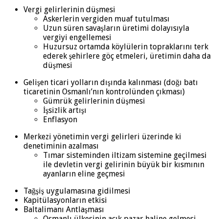
Vergi gelirlerinin düşmesi
Askerlerin vergiden muaf tutulması
Uzun süren savaşların üretimi dolayısıyla
vergiyi engellemesi
Huzursuz ortamda köylülerin topraklarını terk
ederek şehirlere göç etmeleri, üretimin daha da
düşmesi
Gelişen ticari yolların dışında kalınması (doğı batı
ticaretinin Osmanlı’nın kontrolünden çıkması)
Gümrük gelirlerinin düşmesi
İşsizlik artışı
Enflasyon
Merkezi yönetimin vergi gelirleri üzerinde ki
denetiminin azalması
Tımar sisteminden iltizam sistemine geçilmesi
ile devletin vergi gelirinin büyük bir kısmının
ayanların eline geçmesi
Tağşiş uygulamasına gidilmesi
Kapitülasyonların etkisi
Baltalimanı Antlaşması
Osmanlı ülkesinin açık pazar haline gelmesi