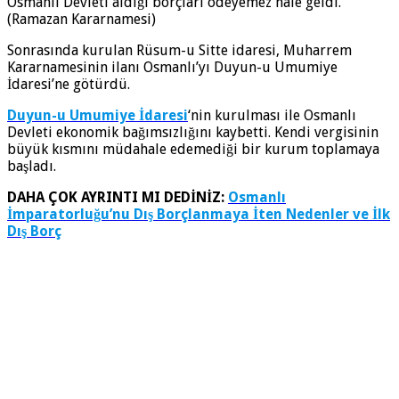
Osmanlı Devleti aldığı borçları ödeyemez hale geldi.
(Ramazan Kararnamesi)
Sonrasında kurulan Rüsum-u Sitte idaresi, Muharrem
Kararnamesinin ilanı Osmanlı’yı Duyun-u Umumiye
İdaresi’ne götürdü.
Duyun-u Umumiye İdaresi
‘nin kurulması ile Osmanlı
Devleti ekonomik bağımsızlığını kaybetti. Kendi vergisinin
büyük kısmını müdahale edemediği bir kurum toplamaya
başladı.
DAHA ÇOK AYRINTI MI DEDİNİZ:
Osmanlı
İmparatorluğu’nu Dış Borçlanmaya İten Nedenler ve İlk
Dış Borç