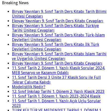
Breaking News
Biryay Yayınları 9. Sınıf Tarih Ders Kitabı Tarih Bilimi
Ünitesi Cevapları
Ekoyay Yayınları 9. Sınıf Tarih Ders Kitabı Cevapları
Biryay Yayınları 9. Sınıf Tarih Ders Kitabı Türkiye
Tarihi Ünitesi Cevapları
Biryay Yayınları 9. Sınıf Tarih Ders Kitabı Türk-İslam
Devletleri Ünitesi Cevapları
Biryay Yayınları 9. Sınıf Tarih Ders Kitabı İlk Türk
Devletleri Ünitesi Cevapları
Biryay Yayınları 9. Sınıf Tarih Ders Kitabı İslam Tarihi
ve Uygarlığı Ünitesi Cevapları
Biryay Yayınları 9. Sınıf Tarih Ders Kitabı Cevapları
11. Sınıf Tarih 2. Dönem 1. Yazılı Klasik Sorular 2024,
MEB Senaryo ve Kazanım Odaklı
11. Sınıf Tarih Dersi 3 Ünite 37 Klasik Soru ile Full
Tekrar Çalışma Kağıdı
Modelistlik Nedir?
12. Sınıf İnkılap Tarihi 1. Dönem 2. Yazılı Klasik 2023
11. Sınıf Tarih 1. Dönem 1. Yazılı 2023-2024 Klasik
11. Sınıf Tarih 1. Dönem 1. Yazılı Açık Uçlu Sorular
2023
TÜRK KÜLTÜR VE MEDENİYET TARİHİ 1. DÖNEM 1.