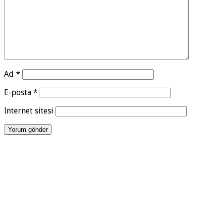
Ad
*
E-posta
*
İnternet sitesi