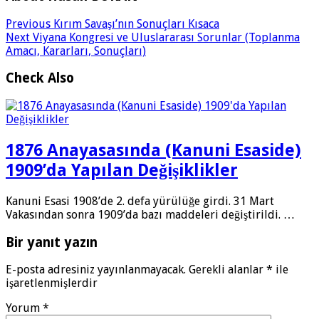
Previous
Kırım Savaşı’nın Sonuçları Kısaca
Next
Viyana Kongresi ve Uluslararası Sorunlar (Toplanma
Amacı, Kararları, Sonuçları)
Check Also
1876 Anayasasında (Kanuni Esaside)
1909’da Yapılan Değişiklikler
Kanuni Esasi 1908’de 2. defa yürülüğe girdi. 31 Mart
Vakasından sonra 1909’da bazı maddeleri değiştirildi. …
Bir yanıt yazın
E-posta adresiniz yayınlanmayacak.
Gerekli alanlar
*
ile
işaretlenmişlerdir
Yorum
*