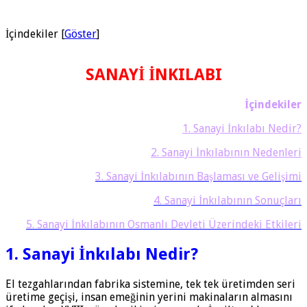
İçindekiler
[
Göster
]
SANAYİ İNKILABI
İçindekiler
1. Sanayi İnkılabı Nedir?
2. Sanayi İnkılabının Nedenleri
3. Sanayi İnkılabının Başlaması ve Gelişimi
4. Sanayi İnkılabının Sonuçları
5. Sanayi İnkılabının Osmanlı Devleti Üzerindeki Etkileri
1. Sanayi İnkılabı Nedir?
El tezgahlarından fabrika sistemine, tek tek üretimden seri
üretime geçişi, insan emeğinin yerini makinaların almasını