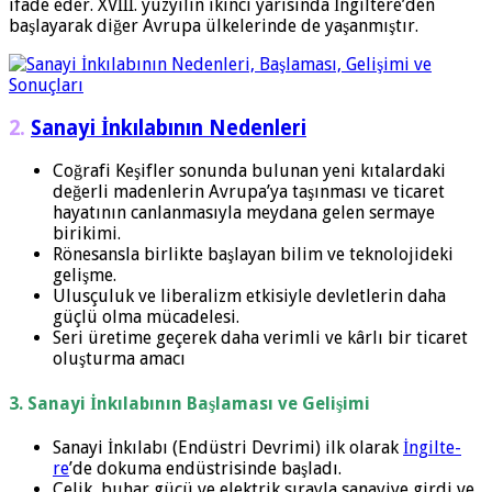
ifade eder. XVIII. yüzyılın ikinci yarısında İngiltere’den
başlayarak diğer Avrupa ülkelerinde de yaşanmıştır.
2.
Sanayi İnkılabının Nedenleri
Coğrafi Keşifler sonunda bulunan yeni kıtalardaki
değerli madenlerin Avrupa’ya taşınması ve ticaret
hayatının canlanmasıyla meydana gelen sermaye
birikimi.
Rönesansla birlikte başlayan bilim ve teknolojideki
gelişme.
Ulusçuluk ve liberalizm etkisiyle devletlerin daha
güçlü olma mücadelesi.
Seri üretime geçerek daha verimli ve kârlı bir tica­ret
oluşturma amacı
3. Sanayi İnkılabının Başlaması ve Gelişimi
Sanayi İnkılabı (Endüstri Devrimi) ilk olarak
İngilte­
re
’de dokuma endüstrisinde başladı.
Çelik, buhar gücü ve elektrik sırayla sanayiye girdi ve