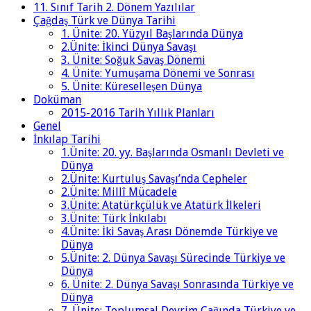
11. Sınıf Tarih 2. Dönem Yazılılar
Çağdaş Türk ve Dünya Tarihi
1. Ünite: 20. Yüzyıl Başlarında Dünya
2.Ünite: İkinci Dünya Savaşı
3. Ünite: Soğuk Savaş Dönemi
4. Ünite: Yumuşama Dönemi ve Sonrası
5. Ünite: Küreselleşen Dünya
Doküman
2015-2016 Tarih Yıllık Planları
Genel
İnkılap Tarihi
1.Ünite: 20. yy. Başlarında Osmanlı Devleti ve
Dünya
2.Ünite: Kurtuluş Savaşı’nda Cepheler
2.Ünite: Millî Mücadele
3.Ünite: Atatürkçülük ve Atatürk İlkeleri
3.Ünite: Türk İnkılabı
4.Ünite: İki Savaş Arası Dönemde Türkiye ve
Dünya
5.Ünite: 2. Dünya Savaşı Sürecinde Türkiye ve
Dünya
6. Ünite: 2. Dünya Savaşı Sonrasında Türkiye ve
Dünya
7. Ünite: Toplumsal Devrim Çağında Türkiye ve