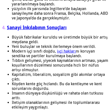
yararlanılmaya başlandı.
yüzyılın ilk yarısında İngiltere’de başlayan
sanayileşme daha sonra Fransa, Belçika, Hollan­da, ABD
ve Japonya’da da gerçekleşmiştir.
4.
Sanayi İnkılabının Sonuçları
Büyük fabrikalar kuruldu ve üretimde büyük bir ar­tış
meydana geldi.
Yeni buluşlar ve teknik ilerlemeye önem verildi.
Modern işçi sınıfı doğdu,
işçi hakları
nı koruyan
sendika ve partiler kurulmaya başlandı.
Tıbbın gelişmesi, yiyecek kaynaklarının artması, yaşam
koşullarının düzelmesi sonucunda hızlı bir nüfus
artışı olmuştur.
Kapitalizm, liberalizm, sosyalizm gibi akımlar ortaya
çıktı.
Köyden kente göç hızlandı. Bu da kentleşme ve kent
sorunlarını doğurdu.
İnsanın dünyaya düşkünlüğü ve rahata olan tutku­su
arttı.
İletişim olanaklarının gelişmesi ile toplumlararası
etkileşim yaygınlaştı.