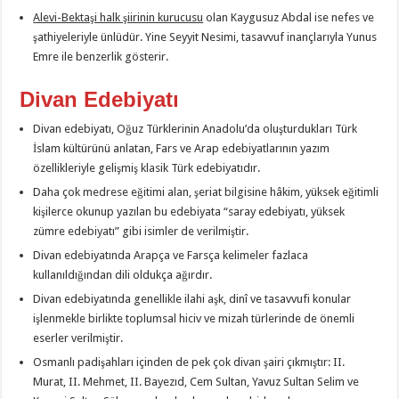
Alevi-Bektaşi halk şiirinin kurucusu
olan Kaygusuz Abdal ise nefes ve
şathiyeleriyle ünlüdür. Yine Seyyit Nesimi, tasavvuf inançlarıyla Yunus
Emre ile benzerlik gösterir.
Divan Edebiyatı
Divan edebiyatı, Oğuz Türklerinin Anadolu’da oluşturdukları Türk
İslam kültürünü anlatan, Fars ve Arap edebiyatlarının yazım
özellikleriyle gelişmiş klasik Türk edebiyatıdır.
Daha çok medrese eğitimi alan, şeriat bilgisine hâkim, yüksek eğitimli
kişilerce okunup yazılan bu edebiyata “saray edebiyatı, yüksek
zümre edebiyatı” gibi isimler de verilmiştir.
Divan edebiyatında Arapça ve Farsça kelimeler fazlaca
kullanıldığından dili oldukça ağırdır.
Divan edebiyatında genellikle ilahi aşk, dinî ve tasavvufi konular
işlenmekle birlikte toplumsal hiciv ve mizah türlerinde de önemli
eserler verilmiştir.
Osmanlı padişahları içinden de pek çok divan şairi çıkmıştır: II.
Murat, II. Mehmet, II. Bayezıd, Cem Sultan, Yavuz Sultan Selim ve