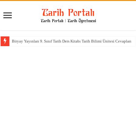
Biryay Yayınları 9. Sınıf Tarih Ders Kitabı Tarih Bilimi Ünitesi Cevapları