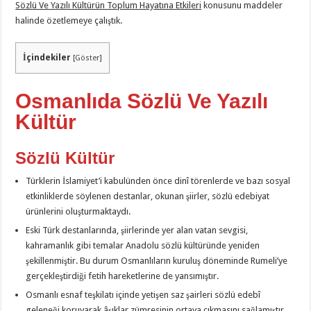
Sözlü Ve Yazılı Kültürün Toplum Hayatına Etkileri
konusunu maddeler
halinde özetlemeye çalıştık.
İçindekiler
[
Göster
]
Osmanlıda Sözlü Ve Yazılı
Kültür
Sözlü Kültür
Türklerin İslamiyet’i kabulünden önce dinî törenlerde ve bazı sosyal
etkinliklerde söylenen destanlar, okunan şiirler, sözlü edebiyat
ürünlerini oluşturmaktaydı.
Eski Türk destanlarında, şiirlerinde yer alan vatan sevgisi,
kahramanlık gibi temalar Anadolu sözlü kültüründe yeniden
şekillenmiştir. Bu durum Osmanlıların kuruluş döneminde Rumeli’ye
gerçekleştirdiği fetih hareketlerine de yansımıştır.
Osmanlı esnaf teşkilatı içinde yetişen saz şairleri sözlü edebî
geleneği koruyarak âşıklar zümresinin ortaya çıkmasını sağlamıştır.