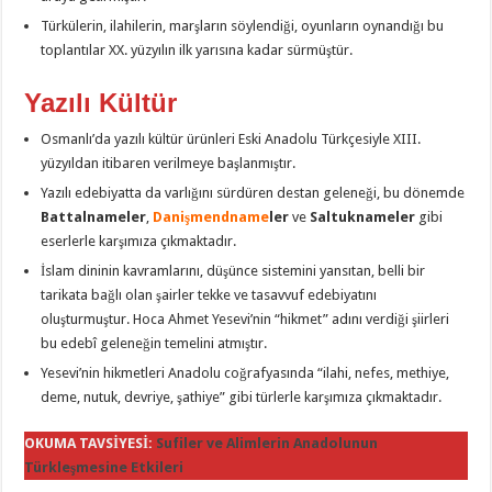
Türkülerin, ilahilerin, marşların söylendiği, oyunların oynandığı bu
toplantılar XX. yüzyılın ilk yarısına kadar sürmüştür.
Yazılı Kültür
Osmanlı’da yazılı kültür ürünleri Eski Anadolu Türkçesiyle XIII.
yüzyıldan itibaren verilmeye başlanmıştır.
Yazılı edebiyatta da varlığını sürdüren destan geleneği, bu dönemde
Battalnameler
,
Danişmendname
ler
ve
Saltuknameler
gibi
eserlerle karşımıza çıkmaktadır.
İslam dininin kavramlarını, düşünce sistemini yansıtan, belli bir
tarikata bağlı olan şairler tekke ve tasavvuf edebiyatını
oluşturmuştur. Hoca Ahmet Yesevi’nin “hikmet” adını verdiği şiirleri
bu edebî geleneğin temelini atmıştır.
Yesevi’nin hikmetleri Anadolu coğrafyasında “ilahi, nefes, methiye,
deme, nutuk, devriye, şathiye” gibi türlerle karşımıza çıkmaktadır.
OKUMA TAVSİYESİ:
Sufiler ve Alimlerin Anadolunun
Türkleşmesine Etkileri