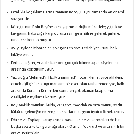
Özellikle koçaklamalarıyla tanınan Köroğlu aynı zamanda en önemli
saz şairidir.
Köroğlu’nun Bolu Beyi’ne karşı yapmış olduğu mücadele; yiğitlik ve
kavganın, haksızlığa karşı duruşun simgesi hâline gelerek şiirlere,
türkülere konu olmuştur.
XV. yüzyıldan itibaren en çok görülen sözlü edebiyat ürünü halk
hikâyeleridir.
Ferhat ile Şirin, Arzu ile Kamber gibi çok bilinen aşk hikâyeleri halk
arasında çok tutulmuştur.
Yazıcıoğlu Mehmed’in Hz. Muhammed’in özelliklerini, yüce ahlakını,
örnek kişiliğini anlattığı manzum bir eser olan Muhammediyye, halk
arasında Kur’an-ı Kerim’den sonra en çok okunan kitap olma
özelliğini yüzyıllarca korumuştur.
Köy seyirlik oyunları, kukla, karagöz, meddah ve orta oyunu, sözlü
kültürel geleneğin en zengin unsurlarını taşıyan tiyatro örnekleridir.
Edirne ve Topkapı saraylarında başlatılan helva sohbetleri de bir
başka sözlü kültür geleneği olarak Osmanlı’daki üst ve orta sınıfı bir
araya getirmiştir.