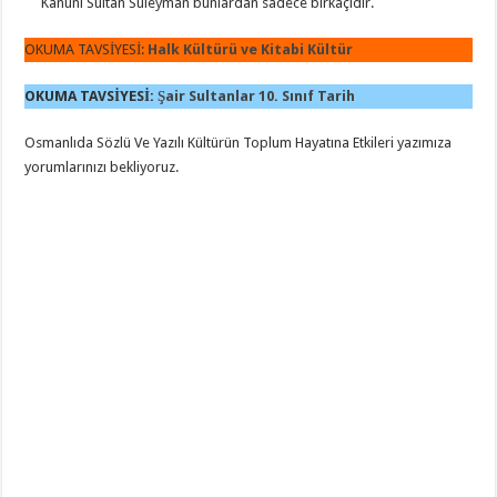
Kanuni Sultan Süleyman bunlardan sadece birkaçıdır.
OKUMA TAVSİYESİ:
Halk Kültürü ve Kitabi Kültür
OKUMA TAVSİYESİ:
Şair Sultanlar 10. Sınıf Tarih
Osmanlıda Sözlü Ve Yazılı Kültürün Toplum Hayatına Etkileri yazımıza
yorumlarınızı bekliyoruz.