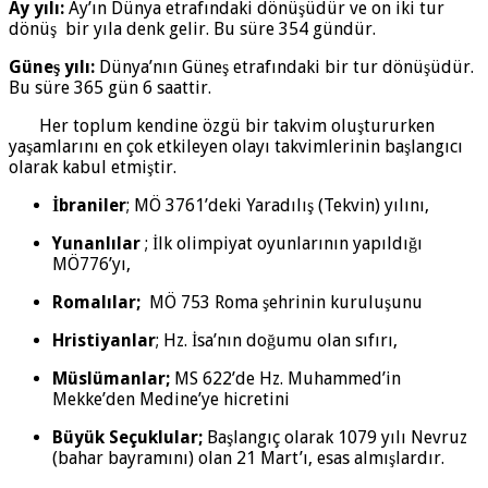
Ay yılı:
Ay’ın Dünya etrafındaki dönüşüdür ve on iki tur
dönüş bir yıla denk gelir. Bu süre 354 gündür.
Güneş yılı:
Dünya’nın Güneş etrafındaki bir tur dönüşüdür.
Bu süre 365 gün 6 saattir.
Her toplum kendine özgü bir takvim oluştururken
yaşamlarını en çok etkileyen olayı takvimlerinin başlangıcı
olarak kabul etmiştir.
İbraniler
; MÖ 3761’deki Yaradılış (Tekvin) yılını,
Yunanlılar
; İlk olimpiyat oyunlarının yapıldığı
MÖ776’yı,
Romalılar;
MÖ 753 Roma şehrinin kuruluşunu
Hristiyanlar
; Hz. İsa’nın doğumu olan sıfırı,
Müslümanlar;
MS 622’de Hz. Muhammed’in
Mekke’den Medine’ye hicretini
Büyük Seçuklular;
Başlangıç olarak 1079 yılı Nevruz
(bahar bayramını) olan 21 Mart’ı, esas almışlardır.