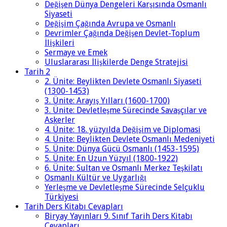
Değişen Dünya Dengeleri Karşısında Osmanlı
Siyaseti
Değişim Çağında Avrupa ve Osmanlı
Devrimler Çağında Değişen Devlet-Toplum
İlişkileri
Sermaye ve Emek
Uluslararası İlişkilerde Denge Stratejisi
Tarih 2
2. Ünite: Beylikten Devlete Osmanlı Siyaseti
(1300-1453)
3. Ünite: Arayış Yılları (1600-1700)
3. Ünite: Devletleşme Sürecinde Savaşçılar ve
Askerler
4. Ünite: 18. yüzyılda Değişim ve Diplomasi
4. Ünite: Beylikten Devlete Osmanlı Medeniyeti
5. Ünite: Dünya Gücü Osmanlı (1453-1595)
5. Ünite: En Uzun Yüzyıl (1800-1922)
6. Ünite: Sultan ve Osmanlı Merkez Teşkilatı
Osmanlı Kültür ve Uygarlığı
Yerleşme ve Devletleşme Sürecinde Selçuklu
Türkiyesi
Tarih Ders Kitabı Cevapları
Biryay Yayınları 9. Sınıf Tarih Ders Kitabı
Cevapları