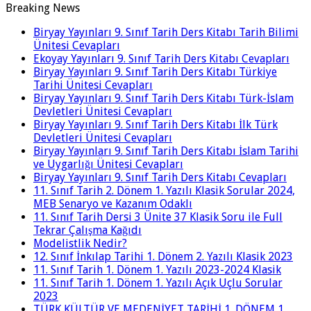
Breaking News
Biryay Yayınları 9. Sınıf Tarih Ders Kitabı Tarih Bilimi
Ünitesi Cevapları
Ekoyay Yayınları 9. Sınıf Tarih Ders Kitabı Cevapları
Biryay Yayınları 9. Sınıf Tarih Ders Kitabı Türkiye
Tarihi Ünitesi Cevapları
Biryay Yayınları 9. Sınıf Tarih Ders Kitabı Türk-İslam
Devletleri Ünitesi Cevapları
Biryay Yayınları 9. Sınıf Tarih Ders Kitabı İlk Türk
Devletleri Ünitesi Cevapları
Biryay Yayınları 9. Sınıf Tarih Ders Kitabı İslam Tarihi
ve Uygarlığı Ünitesi Cevapları
Biryay Yayınları 9. Sınıf Tarih Ders Kitabı Cevapları
11. Sınıf Tarih 2. Dönem 1. Yazılı Klasik Sorular 2024,
MEB Senaryo ve Kazanım Odaklı
11. Sınıf Tarih Dersi 3 Ünite 37 Klasik Soru ile Full
Tekrar Çalışma Kağıdı
Modelistlik Nedir?
12. Sınıf İnkılap Tarihi 1. Dönem 2. Yazılı Klasik 2023
11. Sınıf Tarih 1. Dönem 1. Yazılı 2023-2024 Klasik
11. Sınıf Tarih 1. Dönem 1. Yazılı Açık Uçlu Sorular
2023
TÜRK KÜLTÜR VE MEDENİYET TARİHİ 1. DÖNEM 1.